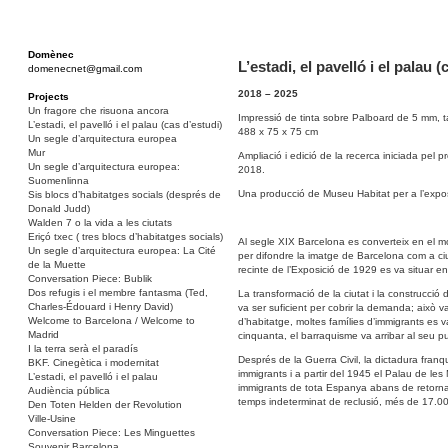
Domènec
L’estadi, el pavelló i el palau (
domenecnet@gmail.com
2018 – 2025
Projects
Un fragore che risuona ancora
Impressió de tinta sobre Palboard de 5 mm, ta
L’estadi, el pavelló i el palau (cas d’estudi)
488 x 75 x 75 cm
Un segle d’arquitectura europea
Mur
Ampliació i edició de la recerca iniciada pel p
Un segle d’arquitectura europea:
2018.
Suomenlinna
Una producció de Museu Habitat per a l’expos
Sis blocs d’habitatges socials (després de
Donald Judd)
Walden 7 o la vida a les ciutats
Eriçó txec ( tres blocs d’habitatges socials)
Al segle XIX Barcelona es converteix en el 
Un segle d’arquitectura europea: La Cité
per difondre la imatge de Barcelona com a ciu
de la Muette
recinte de l’Exposició de 1929 es va situar en
Conversation Piece: Bublik
Dos refugis i el membre fantasma (Ted,
La transformació de la ciutat i la construcció 
Charles-Édouard i Henry David)
va ser suficient per cobrir la demanda; això v
Welcome to Barcelona / Welcome to
d’habitatge, moltes famílies d’immigrants es v
Madrid
cinquanta, el barraquisme va arribar al seu
I la terra serà el paradís
Després de la Guerra Civil, la dictadura franqu
BKF. Cinegètica i modernitat
immigrants i a partir del 1945 el Palau de les 
L’estadi, el pavelló i el palau
immigrants de tota Espanya abans de retornar
Audiència pública
temps indeterminat de reclusió, més de 17.0
Den Toten Helden der Revolution
Ville-Usine
Conversation Piece: Les Minguettes
Souvenir Barcelona