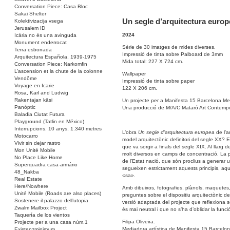
Conversation Piece: Casa Bloc
Sakai Shelter
Un segle d’arquitectura europ
Kolektivizacija vsega
Jerusalem ID
2024
Icària no és una avinguda
Monument enderrocat
Sèrie de 30 imatges de mides diverses.
Terra esborrada
Impressió de tinta sobre Palboard de 3mm
Arquitectura Española, 1939-1975
Mida total: 227 X 724 cm.
Conversation Piece: Narkomfin
L’ascension et la chute de la colonne
Wallpaper
Vendôme
Impressió de tinta sobre paper
Voyage en Icarie
122 X 206 cm.
Rosa, Karl and Ludwig
Rakentajan käsi
Un projecte per a Manifesta 15 Barcelona Met
Panòptic
Una producció de M/A/C Mataró Art Contemp
Baladia Ciutat Futura
Playground (Tatlin en México)
Interrupcions. 10 anys, 1.340 metres
L’obra
Un segle d’arquitectura europea
de l’a
Motocarro
model arquitectònic definitori del segle XX? 
Vivir sin dejar rastro
que va sorgir a finals del segle XIX. Al llarg 
Mon Unité Mobile
molt diversos en camps de concentració. La pr
No Place Like Home
de l’Estat nació, que són proclius a generar
Superquadra casa-armário
segueixen estrictament aquests principis, aqu
48_Nakba
«sa».
Real Estate
Here/Nowhere
Amb dibuixos, fotografies, plànols, maquetes, 
Unité Mobile (Roads are also places)
preguntes sobre el dispositiu arquitectònic
Sostenere il palazzo dell’utopia
versió adaptada del projecte que reflexiona s
Zwalm Mailbox Project
és mai neutral i que no s’ha d’oblidar la funció
Taquería de los vientos
Filipa Oliveira.
Projecte per a una casa núm.1
Mediadora artística de Manifesta 15 Barcelo
Existenzminimum