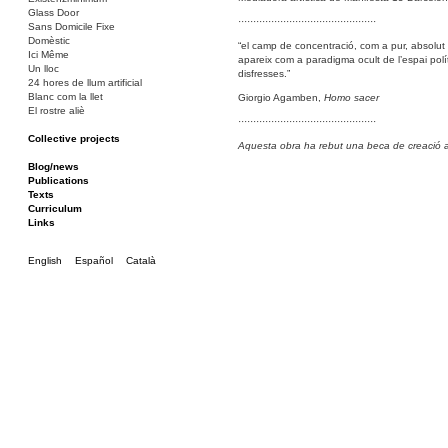
Glass Door
··············································
Sans Domicile Fixe
Domèstic
“el camp de concentració, com a pur, absolut i
Ici Même
apareix com a paradigma ocult de l’espai polí
Un lloc
disfresses.”
24 hores de llum artificial
Blanc com la llet
Giorgio Agamben,
Homo sacer
El rostre aliè
··············································
Collective projects
Aquesta obra ha rebut una beca de creació art
La Barcassa, un lloc per a tothom
Bakunin 86
Blog/news
Ciza Muzej
Publications
Roulotte
Texts
Canòdrom/Canòdrom
Curriculum
ON Prat
Links
Rieres/Rambles
English
Español
Català