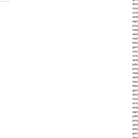
···········
des
nov
oct
set
ago
jun
mai
abr
mar
feb
gen
nov
oct
set
juli
jun
mai
abr
mar
feb
gen
des
nov
oct
set
ago
juli
jun
abri
feb
gen
des