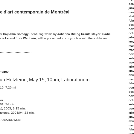
oct
juli
 d’art contemporain de Montréal
mai
abr
feb
des
nov
oct
tor
Hajnalka Somogyi
, featuring works by
Johanna Billing
,
Ursula Mayer
,
Sadie
juli
önicke
and
Judi Werthein
, will be presented in conjunction with the exhibition.
jun
mai
mar
···································
nov
set
ago
juli
jun
rsaw
abr
run Holzfeind; May 15, 10pm, Laboratorium;
mar
feb
10, 7:20 min
gen
des
nov
in.
oct
001; 34 min.
set
s), 2005; 9:35 min.
ago
uctures, 2003/04; 23 min.
juli
jun
K UJAZDOWSKI
abr
mar
feb
gen