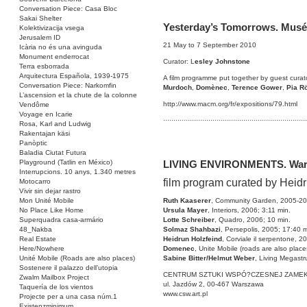
Conversation Piece: Casa Bloc
Sakai Shelter
Yesterday’s Tomorrows. Musée
Kolektivizacija vsega
Jerusalem ID
21 May to 7 September 2010
Icària no és una avinguda
Monument enderrocat
Curator: L
esley Johnstone
Terra esborrada
Arquitectura Española, 1939-1975
A film programme put together by guest cura
Conversation Piece: Narkomfin
Murdoch
,
Domènec
,
Terence Gower
,
Pia R
L’ascension et la chute de la colonne
http://www.macm.org/fr/expositions/79.html
Vendôme
Voyage en Icarie
······································································
Rosa, Karl and Ludwig
Rakentajan käsi
Panòptic
Baladia Ciutat Futura
Playground (Tatlin en México)
LIVING ENVIRONMENTS. Wa
Interrupcions. 10 anys, 1.340 metres
film program curated by Heid
Motocarro
Vivir sin dejar rastro
Ruth Kaasere
r
, Community Garden, 2005-20
Mon Unité Mobile
Ursula Mayer
, Interiors, 2006; 3:11 min.
No Place Like Home
Lotte Schreiber
, Quadro, 2006; 10 min.
Superquadra casa-armário
Solmaz Shahbaz
i
, Persepolis, 2005; 17:40 m
48_Nakba
Heidrun Holzfeind
, Corviale il serpentone, 2
Real Estate
Domenec
, Unite Mobile (roads are also place
Here/Nowhere
Sabine Bitter/Helmut Webe
r
, Living Megastr
Unité Mobile (Roads are also places)
Sostenere il palazzo dell’utopia
CENTRUM SZTUKI WSPÓ?CZESNEJ ZAME
Zwalm Mailbox Project
ul. Jazdów 2, 00-467 Warszawa
Taquería de los vientos
www.csw.art.pl
Projecte per a una casa núm.1
Existenzminimum