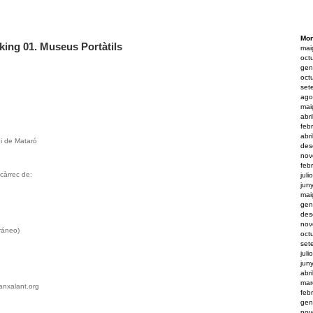
Mon
rking 01. Museus Portàtils
mai
oct
gen
oct
set
ago
mai
abr
feb
abr
i de Mataró
des
nov
feb
càrrec de:
juli
jun
mai
gen
des
nov
ráneo)
oct
set
juli
jun
abr
mar
anxalant.org
feb
gen
nov