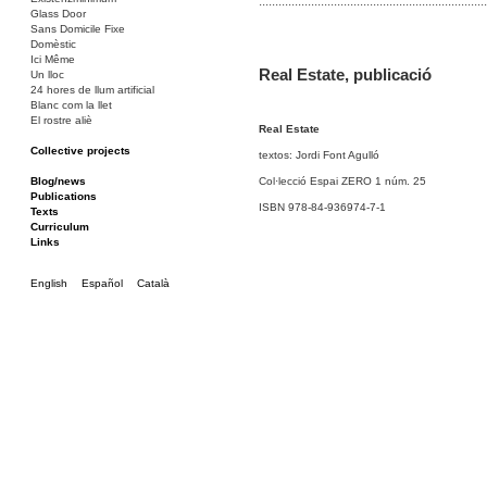
······································································
Glass Door
Sans Domicile Fixe
Domèstic
Ici Même
Real Estate, publicació
Un lloc
24 hores de llum artificial
Blanc com la llet
El rostre aliè
Real Estate
Collective projects
textos: Jordi Font Agulló
La Barcassa, un lloc per a tothom
Bakunin 86
Blog/news
Col·lecció Espai ZERO 1 núm. 25
Ciza Muzej
Publications
ISBN 978-84-936974-7-1
Roulotte
Texts
Canòdrom/Canòdrom
Curriculum
ON Prat
Links
Rieres/Rambles
English
Español
Català