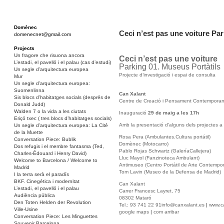
Domènec
Ceci n’est pas une voiture Pa
domenecnet@gmail.com
Projects
Un fragore che risuona ancora
Ceci n’est pas une voiture
L’estadi, el pavelló i el palau (cas d’estudi)
Parking 01. Museus Portàtils
Un segle d’arquitectura europea
Projecte d’investigació i espai de consulta
Mur
Un segle d’arquitectura europea:
Suomenlinna
Can Xalant
Sis blocs d’habitatges socials (després de
Centre de Creació i Pensament Contemporan
Donald Judd)
Walden 7 o la vida a les ciutats
Inauguració
29 de maig a les 17h
Eriçó txec ( tres blocs d’habitatges socials)
Amb la presentació d’alguns dels projectes a 
Un segle d’arquitectura europea: La Cité
de la Muette
Rosa Pera (Ambulantes.Cultura portátil)
Conversation Piece: Bublik
Domènec (Motocarro)
Dos refugis i el membre fantasma (Ted,
Pablo Rojas Schwartz (GaleríaCallejera)
Charles-Édouard i Henry David)
Lluc Mayol (Fanzinoteca Ambulant)
Welcome to Barcelona / Welcome to
Antimuseo (Centro Portátil de Arte Contempo
Madrid
Tom Lavin (Museo de la Defensa de Madrid)
I la terra serà el paradís
BKF. Cinegètica i modernitat
Can Xalant
L’estadi, el pavelló i el palau
Carrer Francesc Layret, 75
Audiència pública
08302 Mataró
Den Toten Helden der Revolution
Tel.: 93 741 22 91
info@canxalant.es
|
www.c
Ville-Usine
google maps
|
com arribar
Conversation Piece: Les Minguettes
Souvenir Barcelona