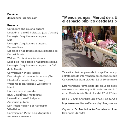
Domènec
“Menos es más. Mercat dels E
domenecnet@gmail.com
el espacio público desde las 
Projects
Un fragore che risuona ancora
L’estadi, el pavelló i el palau (cas d’estudi)
Un segle d’arquitectura europea
Mur
Un segle d’arquitectura europea:
Suomenlinna
Sis blocs d’habitatges socials (després de
Donald Judd)
Walden 7 o la vida a les ciutats
Eriçó txec ( tres blocs d’habitatges socials)
Un segle d’arquitectura europea: La Cité
de la Muette
Ya está abierto el plazo de inscripción para
Conversation Piece: Bublik
estrategias de intervención en el espacio púb
Dos refugis i el membre fantasma (Ted,
Cercle Artístic Sant Lluc
del 12 al 16 de mayo
Charles-Édouard i Henry David)
Welcome to Barcelona / Welcome to
Este workshop forma parte del proyecto sobre
Madrid
contextos sociales específicos del seminario “
I la terra serà el paradís
en el Cercle Artistc Sant Lluc del 12 al 17 de
BKF. Cinegètica i modernitat
L’estadi, el pavelló i el palau
PARA INSCRIPCIONES (PLAZAS LIMITADAS
Audiència pública
http://www.santlluc.cat/index.php?lang=cat&
Den Toten Helden der Revolution
Organiza:
On Mediation
Art Globalization Inter
Ville-Usine
Colabora:
Idensitat
Conversation Piece: Les Minguettes
Souvenir Barcelona