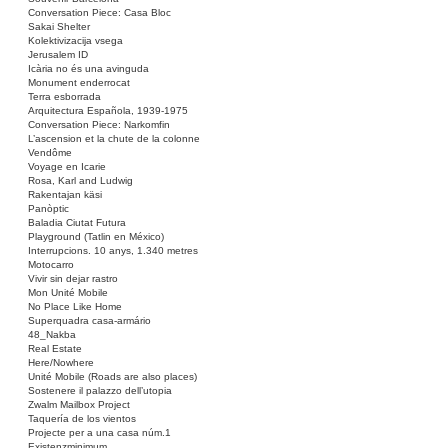
Conversation Piece: Casa Bloc
Sakai Shelter
Kolektivizacija vsega
Jerusalem ID
Icària no és una avinguda
Monument enderrocat
Terra esborrada
Arquitectura Española, 1939-1975
Conversation Piece: Narkomfin
L’ascension et la chute de la colonne
Vendôme
Voyage en Icarie
Rosa, Karl and Ludwig
Rakentajan käsi
Panòptic
Baladia Ciutat Futura
Playground (Tatlin en México)
Interrupcions. 10 anys, 1.340 metres
Motocarro
Vivir sin dejar rastro
Mon Unité Mobile
No Place Like Home
Superquadra casa-armário
48_Nakba
Real Estate
Here/Nowhere
Unité Mobile (Roads are also places)
Sostenere il palazzo dell’utopia
Zwalm Mailbox Project
Taquería de los vientos
Projecte per a una casa núm.1
Existenzminimum