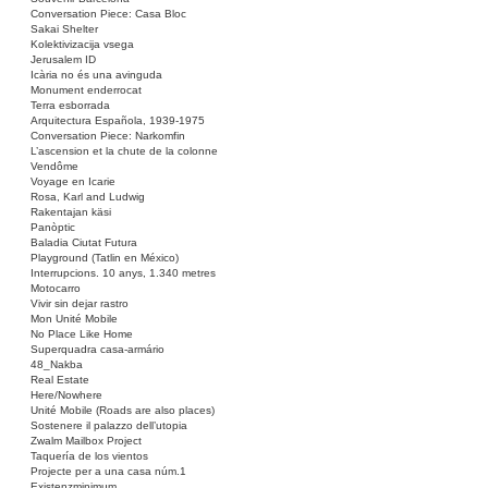
Conversation Piece: Casa Bloc
Sakai Shelter
Kolektivizacija vsega
Jerusalem ID
Icària no és una avinguda
Monument enderrocat
Terra esborrada
Arquitectura Española, 1939-1975
Conversation Piece: Narkomfin
L’ascension et la chute de la colonne
Vendôme
Voyage en Icarie
Rosa, Karl and Ludwig
Rakentajan käsi
Panòptic
Baladia Ciutat Futura
Playground (Tatlin en México)
Interrupcions. 10 anys, 1.340 metres
Motocarro
Vivir sin dejar rastro
Mon Unité Mobile
No Place Like Home
Superquadra casa-armário
48_Nakba
Real Estate
Here/Nowhere
Unité Mobile (Roads are also places)
Sostenere il palazzo dell’utopia
Zwalm Mailbox Project
Taquería de los vientos
Projecte per a una casa núm.1
Existenzminimum