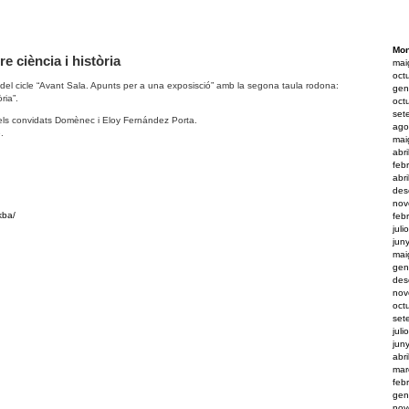
Mon
 ciència i història
mai
oct
s del cicle “Avant Sala. Apunts per a una exposisció” amb la segona taula rodona:
gen
ria”.
oct
set
i els convidats Domènec i Eloy Fernández Porta.
ago
.
mai
abr
feb
abr
des
nov
kba/
feb
juli
jun
mai
gen
des
nov
oct
set
juli
jun
abr
mar
feb
gen
nov