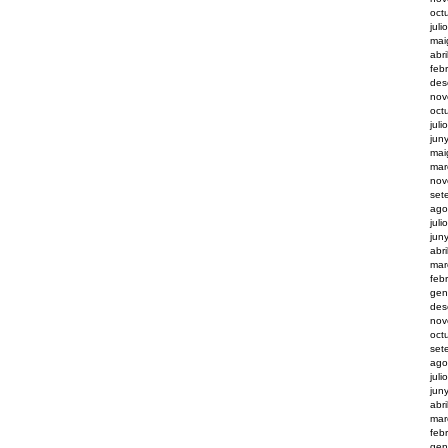
oct
juli
mai
abr
feb
des
nov
oct
juli
jun
mai
mar
nov
set
ago
juli
jun
abr
mar
feb
gen
des
nov
oct
set
ago
juli
jun
abr
mar
feb
gen