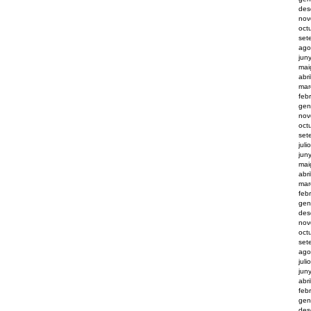
des
nov
oct
set
ago
jun
mai
abr
mar
feb
gen
nov
oct
set
juli
jun
mai
abr
mar
feb
gen
des
nov
oct
set
ago
juli
jun
abri
feb
gen
des