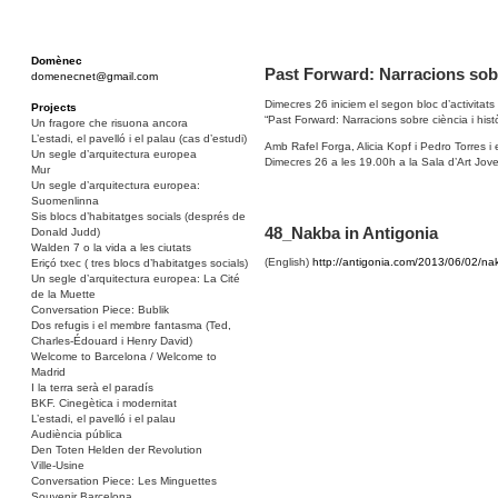
Domènec
Past Forward: Narracions sobre
domenecnet@gmail.com
Dimecres 26 iniciem el segon bloc d’activitat
Projects
“Past Forward: Narracions sobre ciència i histò
Un fragore che risuona ancora
L’estadi, el pavelló i el palau (cas d’estudi)
Amb Rafel Forga, Alicia Kopf i Pedro Torres 
Un segle d’arquitectura europea
Dimecres 26 a les 19.00h a la Sala d’Art Jove
Mur
Un segle d’arquitectura europea:
Suomenlinna
Sis blocs d’habitatges socials (després de
48_Nakba in Antigonia
Donald Judd)
Walden 7 o la vida a les ciutats
(English)
http://antigonia.com/2013/06/02/na
Eriçó txec ( tres blocs d’habitatges socials)
Un segle d’arquitectura europea: La Cité
de la Muette
Conversation Piece: Bublik
Dos refugis i el membre fantasma (Ted,
Charles-Édouard i Henry David)
Welcome to Barcelona / Welcome to
Madrid
I la terra serà el paradís
BKF. Cinegètica i modernitat
L’estadi, el pavelló i el palau
Audiència pública
Den Toten Helden der Revolution
Ville-Usine
Conversation Piece: Les Minguettes
Souvenir Barcelona