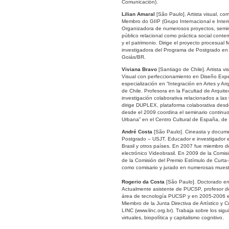
Comunicación).
Lilian Amaral
[São Paulo]. Artista visual, co
Membro do GIIP (Grupo Internacional e Interi
Organizadora de numerosos proyectos, seminar
público relacional como práctica social conte
y el patrimonio. Dirige el proyecto procesual
investigadora del Programa de Postgrado en 
Goiás/BR.
Viviana Bravo
[Santiago de Chile]. Artista v
Visual con perfeccionamiento en Diseño Exp
especialización en “Integración en Artes y Ar
de Chile. Profesora en la Facultad de Arquit
investigación colaborativa relacionados a las
dirige DUPLEX, plataforma colaborativa desde 
desde el 2009 coordina el seminario continuo 
Urbana” en el Centro Cultural de España, de
André Costa
[São Paulo]. Cineasta y documen
Postgrado – USJT. Educador e investigador e
Brasil y otros países. En 2007 fue miembro d
electrónico Videobrasil. En 2009 de la Comisi
de la Comisión del Premio Estímulo de Curta-
como comisario y jurado en numerosas muestra
Rogerio da Costa
[São Paulo]. Doctorado en 
Actualmente asistente de PUCSP, profesor d
área de tecnología PUCSP y en 2005-2006 el
Miembro de la Junta Directiva de Artístico y Cu
LINC (www.linc.org.br). Trabaja sobre los sigu
virtuales, biopolítica y capitalismo cognitivo.