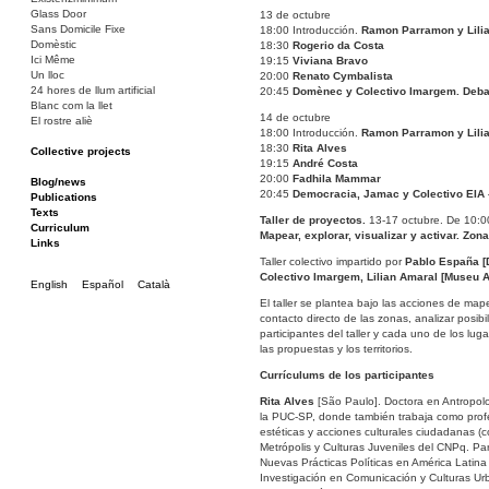
Glass Door
13 de octubre
Sans Domicile Fixe
18:00 Introducción.
Ramon Parramon y Lili
Domèstic
18:30
Rogerio da Costa
Ici Même
19:15
Viviana Bravo
Un lloc
20:00
Renato Cymbalista
24 hores de llum artificial
20:45
Domènec y Colectivo Imargem. Debat
Blanc com la llet
14 de octubre
El rostre aliè
18:00 Introducción.
Ramon Parramon y Lili
18:30
Rita Alves
Collective projects
19:15
André Costa
La Barcassa, un lloc per a tothom
20:00
Fadhila Mammar
Bakunin 86
Blog/news
20:45
Democracia, Jamac y Colectivo EIA
Ciza Muzej
Publications
Roulotte
Texts
Taller de proyectos.
13-17 octubre. De 10:0
Canòdrom/Canòdrom
Curriculum
Mapear, explorar, visualizar y activar. Zo
ON Prat
Links
Rieres/Rambles
Taller colectivo impartido por
Pablo España [D
Colectivo Imargem, Lilian Amaral [Museu A
English
Español
Català
El taller se plantea bajo las acciones de mape
contacto directo de las zonas, analizar posibi
participantes del taller y cada uno de los lug
las propuestas y los territorios.
Currículums de los participantes
Rita Alves
[São Paulo]. Doctora en Antropolo
la PUC-SP, donde también trabaja como profes
estéticas y acciones culturales ciudadanas 
Metrópolis y Culturas Juveniles del CNPq. Pa
Nuevas Prácticas Políticas en América Latin
Investigación en Comunicación y Culturas Urb