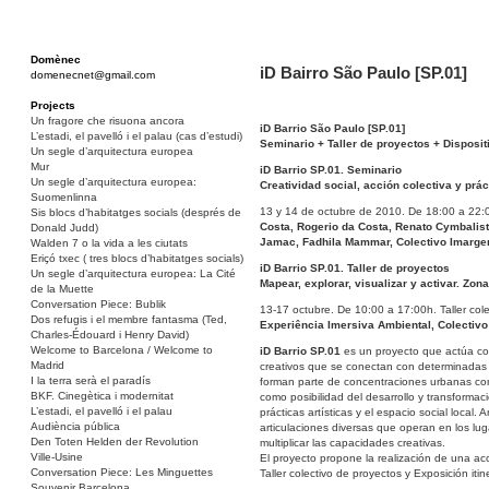
Domènec
iD Bairro São Paulo [SP.01]
domenecnet@gmail.com
Projects
Un fragore che risuona ancora
iD Barrio São Paulo [SP.01]
L’estadi, el pavelló i el palau (cas d’estudi)
Seminario + Taller de proyectos + Dispositi
Un segle d’arquitectura europea
Mur
iD Barrio SP.01. Seminario
Un segle d’arquitectura europea:
Creatividad social, acción colectiva y práct
Suomenlinna
13 y 14 de octubre de 2010. De 18:00 a 22:0
Sis blocs d’habitatges socials (després de
Costa, Rogerio da Costa, Renato Cymbalis
Donald Judd)
Jamac, Fadhila Mammar, Colectivo Imarg
Walden 7 o la vida a les ciutats
Eriçó txec ( tres blocs d’habitatges socials)
iD Barrio SP.01. Taller de proyectos
Un segle d’arquitectura europea: La Cité
Mapear, explorar, visualizar y activar. Z
de la Muette
Conversation Piece: Bublik
13-17 octubre. De 10:00 a 17:00h. Taller cole
Dos refugis i el membre fantasma (Ted,
Experiência Imersiva Ambiental, Colectivo
Charles-Édouard i Henry David)
Welcome to Barcelona / Welcome to
iD Barrio SP.01
es un proyecto que actúa como
Madrid
creativos que se conectan con determinadas 
I la terra serà el paradís
forman parte de concentraciones urbanas cont
BKF. Cinegètica i modernitat
como posibilidad del desarrollo y transformaci
L’estadi, el pavelló i el palau
prácticas artísticas y el espacio social local.
Audiència pública
articulaciones diversas que operan en los lug
Den Toten Helden der Revolution
multiplicar las capacidades creativas.
Ville-Usine
El proyecto propone la realización de una acci
Conversation Piece: Les Minguettes
Taller colectivo de proyectos y Exposición itin
Souvenir Barcelona