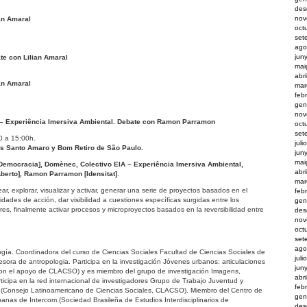
des
nov
an Amaral
oct
set
ago
jun
e con Lilian Amaral
mai
abr
an Amaral
mar
feb
gen
nov
 – Experiência Imersiva Ambiental. Debate con Ramon Parramon
oct
set
0 a 15:00h.
juli
nas Santo Amaro y Bom Retiro de São Paulo.
jun
mai
emocracia], Domènec, Colectivo EIA – Experiência Imersiva Ambiental,
abr
berto], Ramon Parramon [Idensitat]
.
mar
ar, explorar, visualizar y activar, generar una serie de proyectos basados en el
feb
lidades de acción, dar visibilidad a cuestiones específicas surgidas entre los
gen
ares, finalmente activar procesos y microproyectos basados en la reversibilidad entre
des
nov
oct
set
ago
gía. Coordinadora del curso de Ciencias Sociales Facultad de Ciencias Sociales de
juli
ora de antropologia. Participa en la investigación Jóvenes urbanos: articulaciones
jun
(con el apoyo de CLACSO) y es miembro del grupo de investigación Imagens,
abri
rticipa en la red internacional de investigadores Grupo de Trabajo Juventud y
feb
a (Consejo Latinoamericano de Ciencias Sociales, CLACSO). Miembro del Centro de
gen
anas de Intercom (Sociedad Brasileña de Estudios Interdisciplinarios de
des