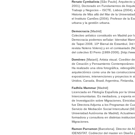
Renato Cymbalista
[São Paulo]. Arquitecto 
2001), Doctorado en Fundamentos de Arquitec
Trabajo y Negocios – ISCTE, Lisboa (2004), e
Historia de Más allá del Mar de la Universi
el Instituto Camões (2004). Profesor de la Esc
urbana y la gestión urbana.
Democracia
[Madrid]
Colectivo artístico constituido en Madrid por
Democracia podemos señalar: Idensitat Manre
de Taipei 2008, 10ª Bienal de Estambul, 3rd 
revista Nolens Volens) y en el comisariado 
del colectivo El Perro (1989-2006). [http://w
Domènec
[Mataró]. Artista visual. Coeditor 
de Creación y Pensamiento Contemporáneo 
Ha realizado una obra fotográfica, videográfi
arquitectónico como una de las construccion
exposiciones, intervenciones y proyectos in si
Unidos, Canada, Brasil, Argentina, Finlandia,
Fadhila Mammar
[Madrid]
Licenciada en Filología Española por la Univ
Intercomunitarias. Es mediadora, y experta en
de Investigación sobre Migraciones, Etnicid
fue Directora Adjunta a los Programas de Cu
Servicio de Mediación Social Intercultural (
Universidad Autónoma de Madrid). Actualmen
formadora y consultora en distintas instituci
Migraciones.
Ramon Parramon
[Barcelona]. Director de A
IDENSITAT. Codirector del master en Diseño 