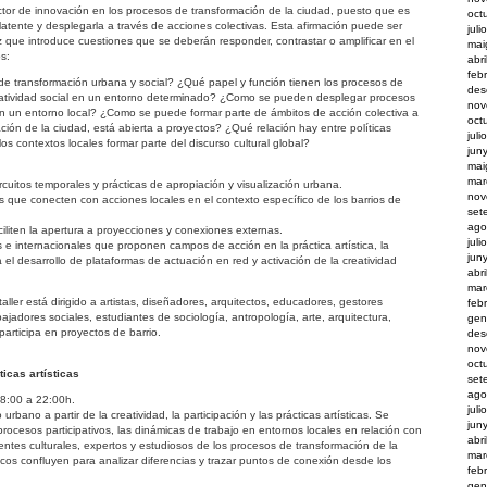
actor de innovación en los procesos de transformación de la ciudad, puesto que es
oct
latente y desplegarla a través de acciones colectivas. Esta afirmación puede ser
juli
 que introduce cuestiones que se deberán responder, contrastar o amplificar en el
mai
os:
abr
feb
de transformación urbana y social? ¿Qué papel y función tienen los procesos de
des
reatividad social en un entorno determinado? ¿Como se pueden desplegar procesos
nov
en un entorno local? ¿Como se puede formar parte de ámbitos de acción colectiva a
oct
ción de la ciudad, está abierta a proyectos? ¿Qué relación hay entre políticas
juli
 los contextos locales formar parte del discurso cultural global?
jun
mai
mar
cuitos temporales y prácticas de apropiación y visualización urbana.
nov
os que conecten con acciones locales en el contexto específico de los barrios de
set
ago
iliten la apertura a proyecciones y conexiones externas.
juli
s e internacionales que proponen campos de acción en la práctica artística, la
jun
ra el desarrollo de plataformas de actuación en red y activación de la creatividad
abr
mar
taller está dirigido a artistas, diseñadores, arquitectos, educadores, gestores
feb
bajadores sociales, estudiantes de sociología, antropología, arte, arquitectura,
gen
articipa en proyectos de barrio.
des
nov
oct
ticas artísticas
set
ago
18:00 a 22:00h.
juli
rbano a partir de la creatividad, la participación y las prácticas artísticas. Se
jun
procesos participativos, las dinámicas de trabajo en entornos locales en relación con
abr
agentes culturales, expertos y estudiosos de los procesos de transformación de la
mar
icos confluyen para analizar diferencias y trazar puntos de conexión desde los
feb
gen