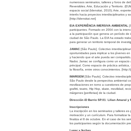
numerosos seminarios, talleres y foros de de
Reversibles. Arte, Educación y Territorio. (E
espacio social (Idensitat, 2010); Arte, experie
interés hacia proyectos interdisciplinarios y 
[http://idensitat.net]
EIA EXPERIÊNCIA IMERSIVA AMBIENTAL
[S
participantes. Formado en 2004 con la intenc
a la participación que genera un período de i
ciudad de São Paulo. La EIA ha estado traba
para generar un territorio temporal de invest
JAMAC
[São Paulo]. Colectivo interdisciplinar
oportunidades para implicar a los jóvenes en 
y haciendo que el arte pueda ser compartido, d
Nador, Jamac se configura como un espacio ab
principal. Como espacio de práctica artística
la filosofía, entre otros conocimientos. [http:
IMARGEM
[São Paulo]. Colectivo interdiscipl
São Paulo desde la perspectiva ambiental con
movilizaciones en torno a cuestiones de prop
grafitti, teatro, Hip Hop, skate, movilidad, rec
márgenes [periferias] de la ciudad.
Dirección iD Barrio SP.01
:
Lilian Amaral y
Inscripciones
La inscripción en los seminarios y talleres es
motivación y un currículum. Para formalizar la
finaliza el 8 de octubre. En el caso de los se
los participantes según la documentación pr
Lugar y fechas