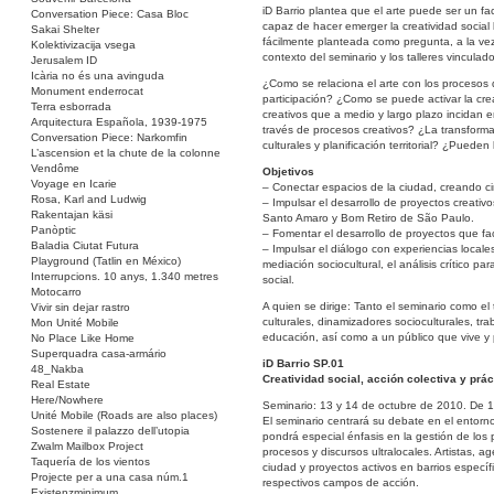
iD Barrio plantea que el arte puede ser un f
Conversation Piece: Casa Bloc
capaz de hacer emerger la creatividad social 
Sakai Shelter
fácilmente planteada como pregunta, a la vez
Kolektivizacija vsega
contexto del seminario y los talleres vinculad
Jerusalem ID
Icària no és una avinguda
¿Como se relaciona el arte con los procesos 
Monument enderrocat
participación? ¿Como se puede activar la c
Terra esborrada
creativos que a medio y largo plazo incidan 
Arquitectura Española, 1939-1975
través de procesos creativos? ¿La transforma
Conversation Piece: Narkomfin
culturales y planificación territorial? ¿Pueden
L’ascension et la chute de la colonne
Vendôme
Objetivos
Voyage en Icarie
– Conectar espacios de la ciudad, creando cir
Rosa, Karl and Ludwig
– Impulsar el desarrollo de proyectos creativ
Rakentajan käsi
Santo Amaro y Bom Retiro de São Paulo.
Panòptic
– Fomentar el desarrollo de proyectos que fac
Baladia Ciutat Futura
– Impulsar el diálogo con experiencias locale
Playground (Tatlin en México)
mediación sociocultural, el análisis crítico pa
Interrupcions. 10 anys, 1.340 metres
social.
Motocarro
A quien se dirige: Tanto el seminario como el 
Vivir sin dejar rastro
culturales, dinamizadores socioculturales, tra
Mon Unité Mobile
educación, así como a un público que vive y p
No Place Like Home
Superquadra casa-armário
iD Barrio SP.01
48_Nakba
Creatividad social, acción colectiva y prác
Real Estate
Here/Nowhere
Seminario: 13 y 14 de octubre de 2010. De 
Unité Mobile (Roads are also places)
El seminario centrará su debate en el entorno u
Sostenere il palazzo dell’utopia
pondrá especial énfasis en la gestión de los 
Zwalm Mailbox Project
procesos y discursos ultralocales. Artistas, 
Taquería de los vientos
ciudad y proyectos activos en barrios específ
Projecte per a una casa núm.1
respectivos campos de acción.
Existenzminimum