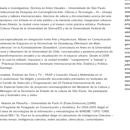
nov
oct
misaria e investigadora. Doctora en Artes Visuales – Universidade de São Paulo.
set
nstitucional de Pesquisa em Convergência Arte, Ciência e Tecnologia – IA – Unesp).
ago
ios y talleres internacionales, directora de videos y documentales acerca del arte
juli
mporáneo con énfasis en el arte público y la memoria colectiva, imaginarios urbanos
jun
 Museo Abierto: la ciudad como museo y el museo como práctica artística. Profesora
mai
Cultura Visual de la Universidad de Girona/ES y de la Universidade Federal de
abr
mar
isual especializada en integración entre Arte y Arquitectura. Máster en Comunicación
feb
erimental de Espacios en la Hochschule für Gestaltung Offenbach am Main,
gen
quitectura” en la Kunstakademie Düsseldorf, Licenciatura en Artes en la Universidad
nov
ectura y Urbanismo de la Universidad de Chile, conceptualiza y gestiona proyectos de
oct
 transformaciones sociales y su visualización en el espacio urbano. Desde el 2008
set
la cual ha editado “manzana z: la ciudad invisible”, “campamento” y “trabajo” y
ago
“Prácticas Descentralizadas: Seminario Internacional de Arte, Estética y Política
juli
 Santiago.
jun
mai
talista. Profesor de Cine y TV – FAAP y Creación Visual y Multimedia en el
abr
n audiovisual. Ha dirigido y producido documentales premiados en festivales de
mar
el Comité de Selección y Programación del 16 Festival Internacional de arte
des
ón Especial Selección de proyectos cinematográficos del Ministerio de la Cultura y
nov
Metragen de la Secretaría de Estado de la cultura de São Paulo. Ha participado
s y festivales cine y vídeo.
Historia de Filosofía – Universidad de París IV (Paris-Sorbonne) (1998).
el Programa de Postgrado en Comunicación y Semiótica. En 2004-2005 dirigió el
 área de tecnologías de la información y metodologías de BIREME / OPS / OMS.
ltural MIS / St. Paul en la actualidad dirige el Laboratorio de Inteligencia Colectiva –
ientes temas: inteligencia colectiva, redes sociales, cibercultura, comunidades