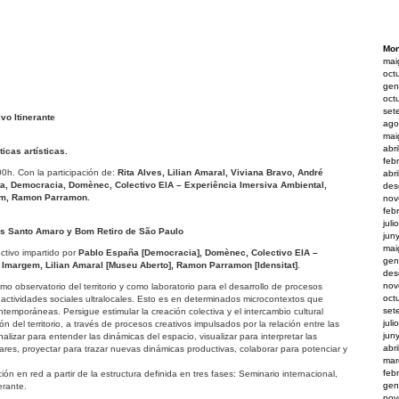
Mon
mai
oct
gen
oct
set
vo Itinerante
ago
mai
abr
icas artísticas.
feb
0h. Con la participación de:
Rita Alves, Lilian Amaral, Viviana Bravo, André
abr
ta, Democracia, Domènec, Colectivo EIA – Experiência Imersiva Ambiental,
des
em, Ramon Parramon.
nov
feb
juli
onas Santo Amaro y Bom Retiro de São Paulo
jun
mai
ctivo impartido por
Pablo España [Democracia], Domènec, Colectivo EIA –
gen
 Imargem, Lilian Amaral [Museu Aberto], Ramon Parramon [Idensitat]
.
des
nov
 observatorio del territorio y como laboratorio para el desarrollo de procesos
oct
actividades sociales ultralocales. Esto es en determinados microcontextos que
set
emporáneas. Persigue estimular la creación colectiva y el intercambio cultural
juli
ón del territorio, a través de procesos creativos impulsados por la relación entre las
jun
 Analizar para entender las dinámicas del espacio, visualizar para interpretar las
abr
ares, proyectar para trazar nuevas dinámicas productivas, colaborar para potenciar y
mar
feb
ón en red a partir de la estructura definida en tres fases: Seminario internacional,
gen
erante.
nov