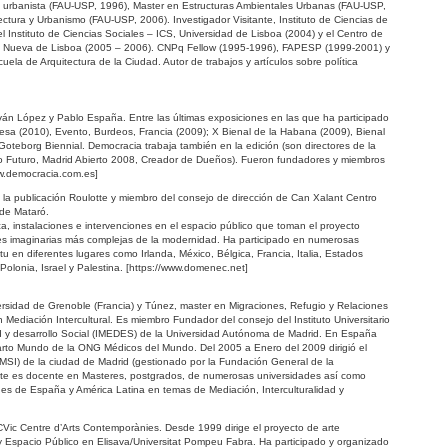
y urbanista (FAU-USP, 1996), Master en Estructuras Ambientales Urbanas (FAU-USP,
tura y Urbanismo (FAU-USP, 2006). Investigador Visitante, Instituto de Ciencias de
l Instituto de Ciencias Sociales – ICS, Universidad de Lisboa (2004) y el Centro de
dad Nueva de Lisboa (2005 – 2006). CNPq Fellow (1995-1996), FAPESP (1999-2001) y
uela de Arquitectura de la Ciudad. Autor de trabajos y artículos sobre política
 Iván López y Pablo España. Entre las últimas exposiciones en las que ha participado
sa (2010), Evento, Burdeos, Francia (2009); X Bienal de la Habana (2009), Bienal
Goteborg Biennial. Democracia trabaja también en la edición (son directores de la
(No Futuro, Madrid Abierto 2008, Creador de Dueños). Fueron fundadores y miembros
ww.democracia.com.es]
de la publicación Roulotte y miembro del consejo de dirección de Can Xalant Centro
de Mataró.
ca, instalaciones e intervenciones en el espacio público que toman el proyecto
es imaginarias más complejas de la modernidad. Ha participado en numerosas
tu en diferentes lugares como Irlanda, México, Bélgica, Francia, Italia, Estados
 Polonia, Israel y Palestina. [https://www.domenec.net]
ersidad de Grenoble (Francia) y Túnez, master en Migraciones, Refugio y Relaciones
 Mediación Intercultural. Es miembro Fundador del consejo del Instituto Universitario
ad y desarrollo Social (IMEDES) de la Universidad Autónoma de Madrid. En España
arto Mundo de la ONG Médicos del Mundo. Del 2005 a Enero del 2009 dirigió el
SEMSI) de la ciudad de Madrid (gestionado por la Fundación General de la
te es docente en Masteres, postgrados, de numerosas universidades así como
ones de España y América Latina en temas de Mediación, Interculturalidad y
CVic Centre d’Arts Contemporànies. Desde 1999 dirige el proyecto de arte
y Espacio Público en Elisava/Universitat Pompeu Fabra. Ha participado y organizado