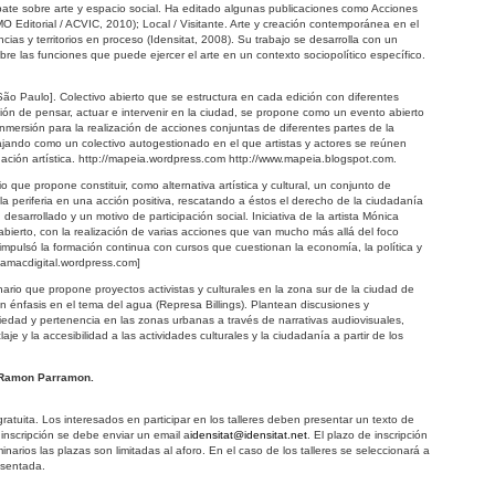
bate sobre arte y espacio social. Ha editado algunas publicaciones como Acciones
UMO Editorial / ACVIC, 2010); Local / Visitante. Arte y creación contemporánea en el
ncias y territorios en proceso (Idensitat, 2008). Su trabajo se desarrolla con un
sobre las funciones que puede ejercer el arte en un contexto sociopolítico específico.
ão Paulo]. Colectivo abierto que se estructura en cada edición con diferentes
ión de pensar, actuar e intervenir en la ciudad, se propone como un evento abierto
nmersión para la realización de acciones conjuntas de diferentes partes de la
jando como un colectivo autogestionado en el que artistas y actores se reúnen
igación artística. http://mapeia.wordpress.com http://www.mapeia.blogspot.com.
io que propone constituir, como alternativa artística y cultural, un conjunto de
la periferia en una acción positiva, rescatando a éstos el derecho de la ciudadanía
esarrollado y un motivo de participación social. Iniciativa de la artista Mónica
ierto, con la realización de varias acciones que van mucho más allá del foco
, impulsó la formación continua con cursos que cuestionan la economía, la política y
//jamacdigital.wordpress.com]
inario que propone proyectos activistas y culturales en la zona sur de la ciudad de
 énfasis en el tema del agua (Represa Billings). Plantean discusiones y
iedad y pertenencia en las zonas urbanas a través de narrativas audiovisuales,
iclaje y la accesibilidad a las actividades culturales y la ciudadanía a partir de los
Ramon Parramon.
 gratuita. Los interesados en participar en los talleres deben presentar un texto de
 inscripción se debe enviar un email a
idensitat@idensitat.net
. El plazo de inscripción
minarios las plazas son limitadas al aforo. En el caso de los talleres se seleccionará a
esentada.