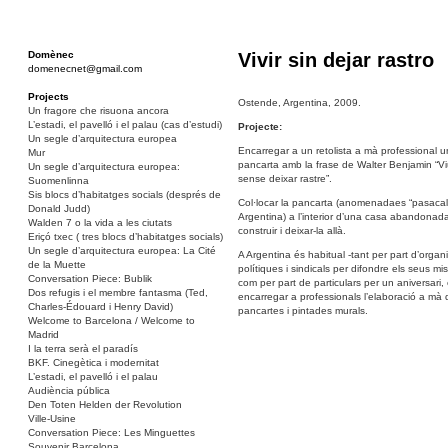
Domènec
Vivir sin dejar rastro
domenecnet@gmail.com
Projects
Ostende, Argentina, 2009.
Un fragore che risuona ancora
L’estadi, el pavelló i el palau (cas d’estudi)
Projecte:
Un segle d’arquitectura europea
Encarregar a un retolista a mà professional 
Mur
pancarta amb la frase de Walter Benjamin “Vi
Un segle d’arquitectura europea:
sense deixar rastre”.
Suomenlinna
Sis blocs d’habitatges socials (després de
Col·locar la pancarta (anomenadaes “pasacal
Donald Judd)
Argentina) a l’interior d’una casa abandonad
Walden 7 o la vida a les ciutats
construir i deixar-la allà.
Eriçó txec ( tres blocs d’habitatges socials)
Un segle d’arquitectura europea: La Cité
A Argentina és habitual -tant per part d’organ
de la Muette
polítiques i sindicals per difondre els seus mi
Conversation Piece: Bublik
com per part de particulars per un aniversari, e
Dos refugis i el membre fantasma (Ted,
encarregar a professionals l’elaboració a mà 
Charles-Édouard i Henry David)
pancartes i pintades murals.
Welcome to Barcelona / Welcome to
Madrid
I la terra serà el paradís
BKF. Cinegètica i modernitat
L’estadi, el pavelló i el palau
Audiència pública
Den Toten Helden der Revolution
Ville-Usine
Conversation Piece: Les Minguettes
Souvenir Barcelona