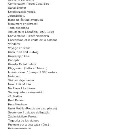
Conversation Piece: Casa Bloc
Sakai Shelter
Kolektivizacija vsega
Jerusalem ID
Icària no és una avinguda
Monument enderrocat
Terra esborrada
Arquitectura Española, 1939-1975
Conversation Piece: Narkomfin
L’ascension et la chute de la colonne
Vendôme
Voyage en Icarie
Rosa, Karl and Ludwig
Rakentajan käsi
Panòptic
Baladia Ciutat Futura
Playground (Tatlin en México)
Interrupcions. 10 anys, 1.340 metres
Motocarro
Vivir sin dejar rastro
Mon Unité Mobile
No Place Like Home
Superquadra casa-armário
48_Nakba
Real Estate
Here/Nowhere
Unité Mobile (Roads are also places)
Sostenere il palazzo dell’utopia
Zwalm Mailbox Project
Taquería de los vientos
Projecte per a una casa núm.1
Existenzminimum