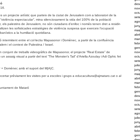
ró
des
016.
nov
oct
 un projecte artístic que parteix de la ciutat de Jerusalem com a laboratori de la
set
a “violència espectacular”, mina silenciosament la vida del 100% de la població
ago
, els palestins de Jerusalem, no són ciutadans d’enlloc i només tenen dret a residir-
jun
litzen les sofisticades estratègies de violència suspesa que exerceix l’ocupació
mai
banístics a la humiliació quotidiana.
abr
mar
ió intermitent entre el col·lectiu Mapasonor i Domènec, a partir de la confluència
feb
alem i el context de Palestina / Israel.
gen
nov
un conjunt de treballs videogràfics de Mapasonor, el projecte “Real Estate” de
oct
n assaig visual a partir del text “The Monster’s Tail” d’Ariella Azoulay i Adi Ophir, fet
set
juli
 + Domènec amb el suport del M|A|C.
jun
mai
certar prèviament les visites per a escoles i grups a
educacultura@ajmataro.cat
o al
abr
mar
feb
Ajuntament de Mataró
gen
des
nov
oct
set
ago
juli
jun
abri
feb
gen
des