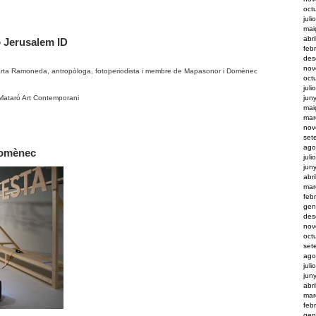
oct
juli
mai
abr
ó Jerusalem ID
feb
des
nov
Marta Ramoneda, antropòloga, fotoperiodista i membre de Mapasonor i Domènec
oct
juli
Mataró Art Contemporani
jun
mai
mar
nov
set
ago
Domènec
juli
jun
abr
mar
feb
gen
des
nov
oct
set
ago
juli
jun
abr
mar
feb
gen