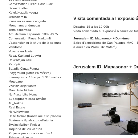
Conversation Piece: Casa Bloc
Sakai Shelter
Kolektivizacija vsega
Jerusalem ID
Visita comentada a l’exposici
Icària no és una avinguda
Monument enderrocat
Dissabte 15 a les 19:00h
Terra esborrada
Visita comentada a l’exposició a càrrec de 
Arquitectura Española, 1939-1975
Jerusalem ID. Mapasonor + Domènec
Conversation Piece: Narkomfin
Sales d’exposicions de Can Palauet, MAC – 
L’ascension et la chute de la colonne
(Carrer d’en Palau, 32 Mataró).
Vendôme
Voyage en Icarie
Rosa, Karl and Ludwig
Rakentajan käsi
Panòptic
Jerusalem ID. Mapasonor + 
Baladia Ciutat Futura
Playground (Tatlin en México)
Interrupcions. 10 anys, 1.340 metres
Motocarro
Vivir sin dejar rastro
Mon Unité Mobile
No Place Like Home
Superquadra casa-armário
48_Nakba
Real Estate
Here/Nowhere
Unité Mobile (Roads are also places)
Sostenere il palazzo dell’utopia
Zwalm Mailbox Project
Taquería de los vientos
Projecte per a una casa núm.1
Existenzminimum