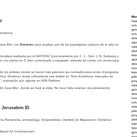
Mon
c
mai
oct
gen
arcelona)
oct
set
ago
 Casa Bloc con
Domènec
para analizar uno de los paradigmas utópicos de la vida en
mai
abr
feb
ionalista realizada por el GATCPAC (concretamente por J.. L.. Sert, J. B; Subirana y
abr
erpo con planta en Z, bien comunicado y equipado, además de contar con zonas para
des
nov
 de los ámbitos donde se hacen más patentes las contradicciones entre el programa
feb
olítica. Domènec revisa críticamente ese ámbito en “Dom Kommuna: manuales de
juli
”; exposición aún vigente en ADN Platform.
jun
mai
e Casa Bloc, donde se hará la visita. No hace falta reservar cita previamente.
gen
des
nov
oct
ó Jerusalem ID
set
juli
jun
abr
Marta Ramoneda, antropòloga, fotoperiodista i membre de Mapasonor i Domènec
mar
feb
Mataró Art Contemporani
gen
nov