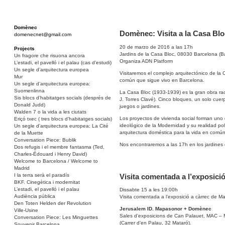
Domènec
Domènec: Visita a la Casa Blo
domenecnet@gmail.com
20 de marzo de 2016 a las 17h
Projects
Jardins de la Casa Bloc, 08030 Barcelona (B
Un fragore che risuona ancora
Organiza ADN Platform
L’estadi, el pavelló i el palau (cas d’estudi)
Un segle d’arquitectura europea
Visitaremos el complejo arquitectónico de la
Mur
común que sigue vivo en Barcelona.
Un segle d’arquitectura europea:
Suomenlinna
La Casa Bloc (1933-1939) es la gran obra rac
Sis blocs d’habitatges socials (després de
J. Torres Clavé). Cinco bloques, un solo cu
Donald Judd)
juegos o jardines.
Walden 7 o la vida a les ciutats
Los proyectos de vivienda social forman uno
Eriçó txec ( tres blocs d’habitatges socials)
ideológico de la Modernidad y su realidad p
Un segle d’arquitectura europea: La Cité
arquitectura doméstica para la vida en común
de la Muette
Conversation Piece: Bublik
Nos encontraremos a las 17h en los jardines d
Dos refugis i el membre fantasma (Ted,
Charles-Édouard i Henry David)
Welcome to Barcelona / Welcome to
Madrid
Visita comentada a l’exposici
I la terra serà el paradís
BKF. Cinegètica i modernitat
L’estadi, el pavelló i el palau
Dissabte 15 a les 19:00h
Audiència pública
Visita comentada a l’exposició a càrrec de 
Den Toten Helden der Revolution
Jerusalem ID. Mapasonor + Domènec
Ville-Usine
Sales d’exposicions de Can Palauet, MAC – 
Conversation Piece: Les Minguettes
(Carrer d’en Palau, 32 Mataró).
Souvenir Barcelona