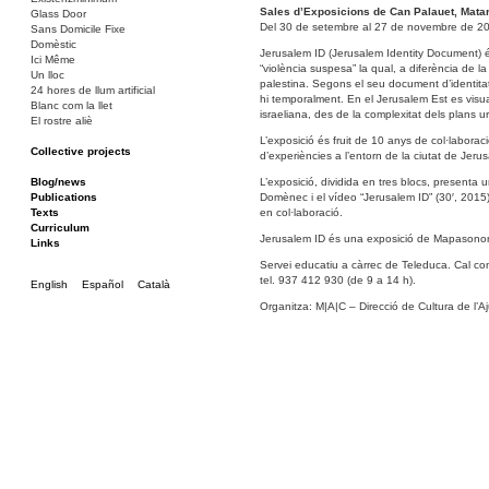
Sales d’Exposicions de Can Palauet, Mata
Glass Door
Del 30 de setembre al 27 de novembre de 2
Sans Domicile Fixe
Domèstic
Jerusalem ID (Jerusalem Identity Document) és
Ici Même
“violència suspesa” la qual, a diferència de l
Un lloc
palestina. Segons el seu document d’identitat
24 hores de llum artificial
hi temporalment. En el Jerusalem Est es visua
Blanc com la llet
israeliana, des de la complexitat dels plans ur
El rostre aliè
L’exposició és fruit de 10 anys de col·laborac
Collective projects
d’experiències a l’entorn de la ciutat de Jerus
La Barcassa, un lloc per a tothom
Bakunin 86
Blog/news
L’exposició, dividida en tres blocs, presenta 
Ciza Muzej
Publications
Domènec i el vídeo “Jerusalem ID” (30′, 2015) u
Roulotte
Texts
en col·laboració.
Canòdrom/Canòdrom
Curriculum
Jerusalem ID és una exposició de Mapasonor
ON Prat
Links
Rieres/Rambles
Servei educatiu a càrrec de Teleduca. Cal con
tel. 937 412 930 (de 9 a 14 h).
English
Español
Català
Organitza: M|A|C – Direcció de Cultura de l’