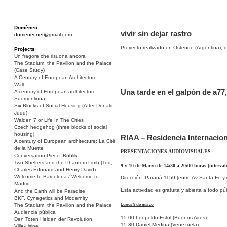
Domènec
vivir sin dejar rastro
domenecnet@gmail.com
Proyecto realizado en Ostende (Argentina), 
Projects
Un fragore che risuona ancora
The Stadium, the Pavilion and the Palace
(Case Study)
A Century of European Architecture
Wall
Una tarde en el galpón de a77
A century of European architecture:
Suomenlinna
Six Blocks of Social Housing (After Donald
Judd)
Walden 7 or Life In The Cities
Czech hedgehog (three blocks of social
housing)
RIAA – Residencia Internacion
A century of European architecture: La Cité
de la Muette
PRESENTACIONES AUDIOVISUALES
Conversation Piece: Bublik
Two Shelters and the Phantom Limb (Ted,
9 y 10 de Marzo de 14:30 a 20:00 horas (interval
Charles-Édouard and Henry David)
Welcome to Barcelona / Welcome to
Dirección: Paraná 1159 (entre Av Santa Fe y 
Madrid
Esta actividad es gratuita y abierta a todo púb
And the Earth will be Paradise
BKF. Cynegetics and Modernity
Lunes 9 de marzo
The Stadium, the Pavilion and the Palace
Audiencia pública
15:00 Leopoldo Estol (Buenos Aires)
Den Toten Helden der Revolution
15:30 Daniel Medina (Venezuela)
Ville-Usine