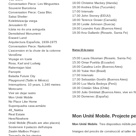
16:00 Christine Mackey (Irlanda)
Conversation Piece: Les Minguettes
16:30 Andrea Elías (Tucumán)
Souvenir Barcelona
17:00 Intervalo
Conversation Piece: Casa Bloc
17:30 John Stoney (EEUU)
Sakai Shelter
18:00 Terence Gower (Canadá)
Kolektivizacija vsega
18:30 Leslie Johnson (Suecia)
Jerusalem ID
19:00 Leandro Katz (Buenos Aires)
Icària no és una avinguda
19:30 Ana Gallardo (Rosario, Santa Fe)
Demolished Monument
Erased Land
Arquitectura Española, 1939-1975
Conversation Piece: Narkomfin
Martes 10 de marzo
L’ascension et la chute de la colonne
Vendôme
15:00 Laura Glusman (Rosario, Santa Fe)
Voyage en Icarie
15:30 Omar Puebla (Ecuador)
Rosa, Karl and Ludwig
16:00 Catalina León (Buenos Aires)
Rakentajan käsi
16:30 Yukie Hori (Brasil)
Panoptic
17:00 Intervalo
Baladia Future City
17:30 Sebastián Gordín (Buenos Aires)
Playground (Tatlin in México)
18:00 Luz María Bedoya (Perú)
Interruptions. 10 years, 1,340 metres
18:30 Cristián Silva (Chile)
Motocarro
19:00 Julio Grinblatt (Buenos Aires, vive en N
Vivir sin dejar rastro
19:30 Domenec (España)
Mon Unité Mobile
No Place Like Home
Superquadra casa-armário
48_Nakba
Real Estate
Mon Unité Mobile. Projecte pe
Here/Nowhere
Unité Mobile (Roads are also places)
Mon Unité Mobile
. Tres dispositius mòbils pe
Sostenere il palazzo dell’utopia
Imatges del procés de construcció al taller d
Zwalm Mailbox Project
Taquería de los vientos