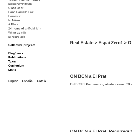
Existenzminimum
Glass Door
Sans Domicile Fixe
Domestic
Ici Même
A Place
24 hours of artificial light
White as milk
El rostre aliè
Real Estate > Espai Zero1 > Ol
Collective projects
Bakunin 86
Ciza Muzej
Blog/news
Roulotte
Publications
Canòdrom/Canòdrom
Texts
ON Prat
Curriculum
Rieres/Rambles
Links
ON BCN a El Prat
English
Español
Català
ON BCN El Prat. roaming ultrabarcelona. 29
ON BCN a El Prat. Recorregut 2