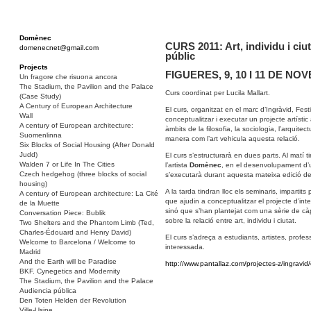
Domènec
CURS 2011: Art, individu i ciuta
domenecnet@gmail.com
públic
Projects
FIGUERES, 9, 10 I 11 DE NO
Un fragore che risuona ancora
The Stadium, the Pavilion and the Palace
Curs coordinat per Lucila Mallart.
(Case Study)
A Century of European Architecture
El curs, organitzat en el marc d’Ingràvid, Fes
Wall
conceptualitzar i executar un projecte artístic 
A century of European architecture:
àmbits de la filosofia, la sociologia, l’arquitect
Suomenlinna
manera com l’art vehicula aquesta relació.
Six Blocks of Social Housing (After Donald
Judd)
El curs s’estructurarà en dues parts. Al matí t
Walden 7 or Life In The Cities
l’artista
Domènec
, en el desenvolupament d’un
Czech hedgehog (three blocks of social
s’executarà durant aquesta mateixa edició del 
housing)
A la tarda tindran lloc els seminaris, impartits 
A century of European architecture: La Cité
que ajudin a conceptualitzar el projecte d’inte
de la Muette
sinó que s’han plantejat com una sèrie de càp
Conversation Piece: Bublik
sobre la relació entre art, individu i ciutat.
Two Shelters and the Phantom Limb (Ted,
Charles-Édouard and Henry David)
El curs s’adreça a estudiants, artistes, professi
Welcome to Barcelona / Welcome to
interessada.
Madrid
And the Earth will be Paradise
http://www.pantallaz.com/projectes-z/ingravid
BKF. Cynegetics and Modernity
The Stadium, the Pavilion and the Palace
Audiencia pública
Den Toten Helden der Revolution
Ville-Usine