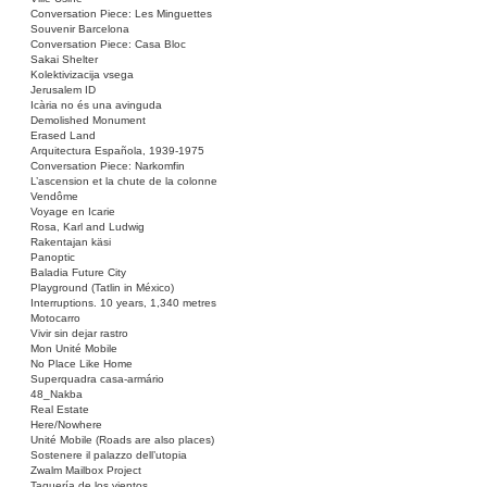
Conversation Piece: Les Minguettes
Souvenir Barcelona
Conversation Piece: Casa Bloc
Sakai Shelter
Kolektivizacija vsega
Jerusalem ID
Icària no és una avinguda
Demolished Monument
Erased Land
Arquitectura Española, 1939-1975
Conversation Piece: Narkomfin
L’ascension et la chute de la colonne
Vendôme
Voyage en Icarie
Rosa, Karl and Ludwig
Rakentajan käsi
Panoptic
Baladia Future City
Playground (Tatlin in México)
Interruptions. 10 years, 1,340 metres
Motocarro
Vivir sin dejar rastro
Mon Unité Mobile
No Place Like Home
Superquadra casa-armário
48_Nakba
Real Estate
Here/Nowhere
Unité Mobile (Roads are also places)
Sostenere il palazzo dell’utopia
Zwalm Mailbox Project
Taquería de los vientos