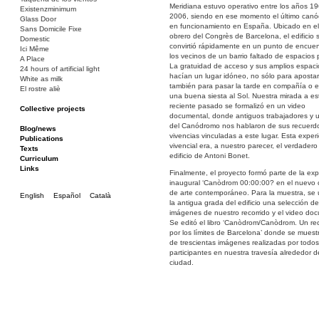
Meridiana estuvo operativo entre los años 19
Existenzminimum
2006, siendo en ese momento el último can
Glass Door
en funcionamiento en España. Ubicado en el 
Sans Domicile Fixe
obrero del Congrès de Barcelona, el edificio 
Domestic
convirtió rápidamente en un punto de encuen
Ici Même
los vecinos de un barrio faltado de espacios 
A Place
La gratuidad de acceso y sus amplios espaci
24 hours of artificial light
hacían un lugar idóneo, no sólo para apostar
White as milk
también para pasar la tarde en compañía o 
El rostre aliè
una buena siesta al Sol. Nuestra mirada a es
reciente pasado se formalizó en un video
Collective projects
documental, donde antiguos trabajadores y u
Bakunin 86
del Canódromo nos hablaron de sus recuerd
Ciza Muzej
Blog/news
vivencias vinculadas a este lugar. Esta exper
Roulotte
Publications
vivencial era, a nuestro parecer, el verdadero 
Canòdrom/Canòdrom
Texts
edificio de Antoni Bonet.
ON Prat
Curriculum
Rieres/Rambles
Links
Finalmente, el proyecto formó parte de la exp
inaugural ‘Canòdrom 00:00:00? en el nuevo 
de arte contemporáneo. Para la muestra, se 
English
Español
Català
la antigua grada del edificio una selección de
imágenes de nuestro recorrido y el video doc
Se editó el libro ‘Canòdrom/Canòdrom. Un rec
por los límites de Barcelona’ donde se mues
de trescientas imágenes realizadas por todos
participantes en nuestra travesía alrededor d
ciudad.