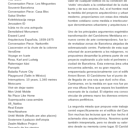
valor de cualquier edificio es su condición de
Conversation Piece: Les Minguettes
‘vivido’ vinculado a la cotidianidad de la ciuda
Souvenir Barcelona
barrio y de sus vecinos. Así, si el hombre mod
Conversation Piece: Casa Bloc
la medida del proyecto arquitectónico y urban
Sakai Shelter
moderno, proponíamos con estas dos mirada
Kolektivizacija vsega
hombre cotidiano como medida e interlocutor
Jerusalem ID
que denominamos urbanismo y arquitectura r
Icària no és una avinguda
Demolished Monument
Uno de los principales argumentos esgrimidos
Erased Land
transformación del Canódromo Meridiana en 
Arquitectura Española, 1939-1975
nuevo centro de arte contemporáneo, fue la 
Conversation Piece: Narkomfin
de revitalizar zonas de Barcelona alejadas d
L’ascension et la chute de la colonne
sobresaturado centro. Partiendo de esta sup
Vendôme
voluntad de acercamiento a los márgenes, n
Voyage en Icarie
propusimos desarrollar la primera parte de es
Rosa, Karl and Ludwig
proyecto explorando a píe todo el perímetro 
Rakentajan käsi
ciudad de Barcelona. Esta extensa área urb
Panoptic
encuentra además, en su gran mayoría,
Baladia Future City
emparentada generacionalmente con el edifi
Playground (Tatlin in México)
Antoni Bonet. El Canódromo fue el punto de 
Interruptions. 10 years, 1,340 metres
de llegada de una ruta que duró ocho días.
Motocarro
Caminamos, en la medida en que nos fue pos
Vivir sin dejar rastro
por esa difusa línea que separa los bastidore
Mon Unité Mobile
escenario de la ciudad. El objetivo era conoc
No Place Like Home
vincular de primera mano los diversos entorn
Superquadra casa-armário
urbanos periféricos.
48_Nakba
La segunda mirada que propuso este trabajo
Real Estate
centró específicamente en el edificio del Ca
Here/Nowhere
Son muchas las lecturas que se han hecho d
Unité Mobile (Roads are also places)
aclamada obra arquitectónica. Nosotros quis
Sostenere il palazzo dell’utopia
también interpretarla, pero no desde su valor
Zwalm Mailbox Project
sino desde su memoria como lugar. El Canó
Taquería de los vientos