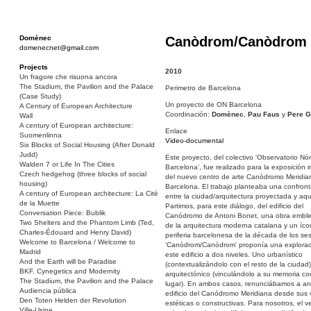
Domènec
Canòdrom/Canòdrom
domenecnet@gmail.com
Projects
2010
Un fragore che risuona ancora
The Stadium, the Pavilion and the Palace
Perimetro de Barcelona
(Case Study)
Un proyecto de ON Barcelona
A Century of European Architecture
Coordinación:
Domènec
,
Pau Faus
y
Pere G
Wall
A century of European architecture:
Enlace
Suomenlinna
Video-documental
Six Blocks of Social Housing (After Donald
Judd)
Este proyecto, del colectivo ‘Observatorio N
Walden 7 or Life In The Cities
Barcelona’, fue realizado para la exposición 
Czech hedgehog (three blocks of social
del nuevo centro de arte Canòdromo Meridia
housing)
Barcelona. El trabajo planteaba una confron
A century of European architecture: La Cité
entre la ciudad/arquitectura proyectada y aque
de la Muette
Partimos, para este diálogo, del edificio del
Conversation Piece: Bublik
Canódromo de Antoni Bonet, una obra embl
Two Shelters and the Phantom Limb (Ted,
de la arquitectura moderna catalana y un íco
Charles-Édouard and Henry David)
periferia barcelonesa de la década de los se
Welcome to Barcelona / Welcome to
‘Canòdrom/Canòdrom’ proponía una explorac
Madrid
este edificio a dos niveles. Uno urbanístico
And the Earth will be Paradise
(contextualizándolo con el resto de la ciudad)
BKF. Cynegetics and Modernity
arquitectónico (vinculándolo a su memoria c
The Stadium, the Pavilion and the Palace
lugar). En ambos casos, renunciábamos a ana
Audiencia pública
edificio del Canódromo Meridiana desde sus 
Den Toten Helden der Revolution
estéticas o constructivas. Para nosotros, el 
Ville-Usine