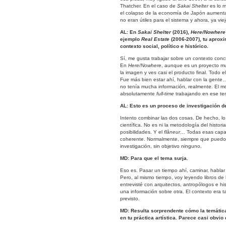
Thatcher. En el caso de
Sakai Shelter
es lo m
el colapso de la economía de Japón aumen
no eran útiles para el sistema y ahora, ya vie
AL: En
Sakai Shelter
(2016),
Here/Nowher
ejemplo
Real Estate
(2006-2007), tu aproxim
contexto social, político e histórico.
Sí, me gusta trabajar sobre un contexto concre
En
Here/Nowhere
, aunque es un proyecto muy
la imagen y ves casi el producto final. Todo e
Fue más bien estar ahí, hablar con la gente
no tenía mucha información, realmente. El mo
absolutamente
full-time
trabajando en ese tem
AL: Esto es un proceso de investigación d
Intento combinar las dos cosas. De hecho, l
científica. No es ni la metodología del histori
posibilidades. Y el
flâneur
… Todas esas capas
coherente. Normalmente, siempre que puedo, 
investigación, sin objetivo ninguno.
MD: Para que el tema surja.
Eso es. Pasar un tiempo ahí, caminar, habla
Pero, al mismo tiempo, voy leyendo libros de h
entrevisté con arquitectos, antropólogos e hi
una información sobre otra. El contexto era t
previsto.
MD: Resulta sorprendente cómo la temática 
en tu práctica artística. Parece casi obvio 