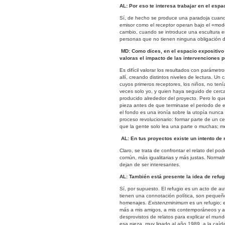
AL: Por eso te interesa trabajar en el esp
Sí, de hecho se produce una paradoja cuand
emisor como el receptor operan bajo el «mo
cambio, cuando se introduce una escultura en
personas que no tienen ninguna obligación de u
MD: Como dices, en el espacio expositivo
valoras el impacto de las intervenciones p
Es difícil valorar los resultados con parámetr
allí, creando distintos niveles de lectura. Un 
cuyos primeros receptores, los niños, no ten
veces solo yo, y quien haya seguido de cerc
producido alrededor del proyecto. Pero lo que
pieza antes de que terminase el periodo de ex
el fondo es una ironía sobre la utopía nunca 
proceso revolucionario: formar parte de un 
que la gente solo lea una parte o muchas; me
AL: En tus proyectos existe un intento de 
Claro, se trata de confrontar el relato del po
común, más igualitarias y más justas. Norma
dejan de ser interesantes.
AL: También está presente la idea de refu
Sí, por supuesto. El refugio es un acto de au
tienen una connotación política, son pequeñ
homenajes.
Existenzminimum
es un refugio; e
más a mis amigos, a mis contemporáneos y a m
desprovistos de relatos para explicar el mun
esa pieza, muy ligado al año 1989, a la caída