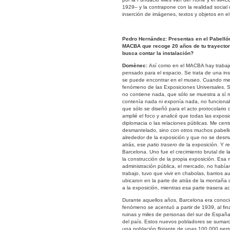
1929– y la contrapone con la realidad social 
inserción de imágenes, textos y objetos en el
Pedro Hernández: Presentas en el Pabellón
MACBA que recoge 20 años de tu trayector
busca contar la instalación?
Domènec:
Así como en el MACBA hay trabajo
pensado para el espacio. Se trata de una in
se puede encontrar en el museo. Cuando me p
fenómeno de las Exposiciones Universales. S
no contiene nada, que sólo se muestra a sí 
contenía nada ni exponía nada, no funcion
que sólo se diseñó para el acto protocolario 
amplié el foco y analicé que todas las exposi
diplomacia o las relaciones públicas. Me cen
desmantelado, sino con otros muchos pabell
alrededor de la exposición y que no se desm
atrás, ese
patio trasero
de la exposición. Y r
Barcelona. Uno fue el crecimiento brutal de 
la construcción de la propia exposición. Esa
administración pública, el mercado, no había
trabajo, tuvo que vivir en chabolas, barrios 
ubicaron en la parte de atrás de la montaña 
a la exposición, mientras esa parte trasera a
Durante aquellos años, Barcelona era cono
fenómeno se acentuó a partir de 1939, al fin
ruinas y miles de personas del sur de España
del país. Estos nuevos pobladores se sumaro
una población flotante de unas 100,000 per