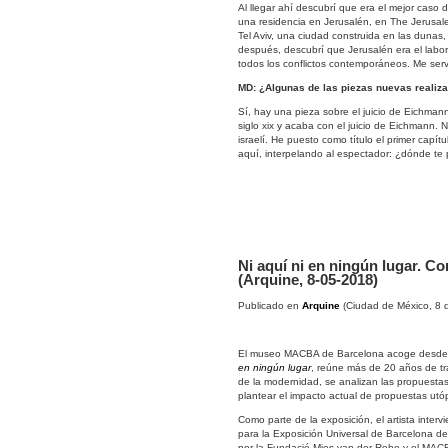
Al llegar ahí descubrí que era el mejor caso
una residencia en Jerusalén, en The Jerusale
Tel Aviv, una ciudad construida en las dunas
después, descubrí que Jerusalén era el lab
todos los conflictos contemporáneos. Me ser
MD: ¿Algunas de las piezas nuevas realiza
Sí, hay una pieza sobre el juicio de Eichmann
siglo xix y acaba con el juicio de Eichmann. N
israelí. He puesto como título el primer capí
aquí, interpelando al espectador: ¿dónde te
Ni aquí ni en ningún lugar. 
(Arquine, 8-05-2018)
Publicado en
Arquine
(Ciudad de México, 8 
El museo MACBA de Barcelona acoge desde el
en ningún lugar
, reúne más de 20 años de tra
de la modernidad, se analizan las propuesta
plantear el impacto actual de propuestas utópi
Como parte de la exposición, el artista inter
para la Exposición Universal de Barcelona d
por la Fundació Mies van der Rohe y el MACBA