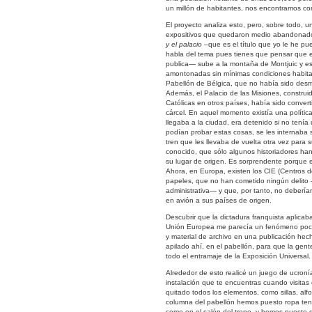
un millón de habitantes, nos encontramos con
El proyecto analiza esto, pero, sobre todo, 
expositivos que quedaron medio abandonados
y el palacio
–que es el título que yo le he pu
habla del tema pues tienes que pensar que e
publica— sube a la montaña de Montjuic y es
amontonadas sin mínimas condiciones habitac
Pabellón de Bélgica, que no había sido desma
Además, el Palacio de las Misiones, construid
Católicas en otros países, había sido conver
cárcel. En aquel momento existía una política
llegaba a la ciudad, era detenido si no tenía 
podían probar estas cosas, se les internaba s
tren que les llevaba de vuelta otra vez par
conocido, que sólo algunos historiadores h
su lugar de origen. Es sorprendente porque e
Ahora, en Europa, existen los CIE (Centros d
papeles, que no han cometido ningún delito —s
administrativa— y que, por tanto, no deberían 
en avión a sus países de origen.
Descubrir que la dictadura franquista aplica
Unión Europea me parecía un fenómeno poco 
y material de archivo en una publicación hec
apilado ahí, en el pabellón, para que la gent
todo el entramaje de la Exposición Universal.
Alrededor de esto realicé un juego de ucroní
instalación que te encuentras cuando visita
quitado todos los elementos, como sillas, al
columna del pabellón hemos puesto ropa tend
como en el salón del trono, y hemos puesto 