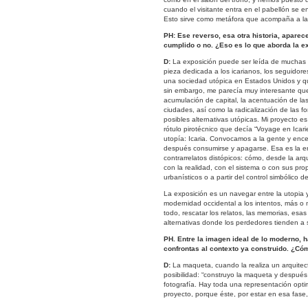
cuando el visitante entra en el pabellón se
Esto sirve como metáfora que acompaña a la i
PH: Ese reverso, esa otra historia, aparec
cumplido o no. ¿Eso es lo que aborda la 
D:
La exposición puede ser leída de muchas
pieza dedicada a los icarianos, los seguidore
una sociedad utópica en Estados Unidos y qu
sin embargo, me parecía muy interesante que,
acumulación de capital, la acentuación de la
ciudades, así como la radicalización de las 
posibles alternativas utópicas. Mi proyecto 
rótulo pirotécnico que decía “Voyage en Icari
utopía: Icaria. Convocamos a la gente y ence
después consumirse y apagarse. Esa es la ent
contrarrelatos distópicos: cómo, desde la arqu
con la realidad, con el sistema o con sus pr
urbanísticos o a partir del control simbólico
La exposición es un navegar entre la utopia y 
modernidad occidental a los intentos, más o m
todo, rescatar los relatos, las memorias, esas 
alternativas donde los perdedores tienden a 
PH. Entre la imagen ideal de lo moderno,
confrontas al contexto ya construido. ¿Có
D:
La maqueta, cuando la realiza un arquitec
posibilidad: “construyo la maqueta y después e
fotografía. Hay toda una representación opt
proyecto, porque éste, por estar en esa fase,