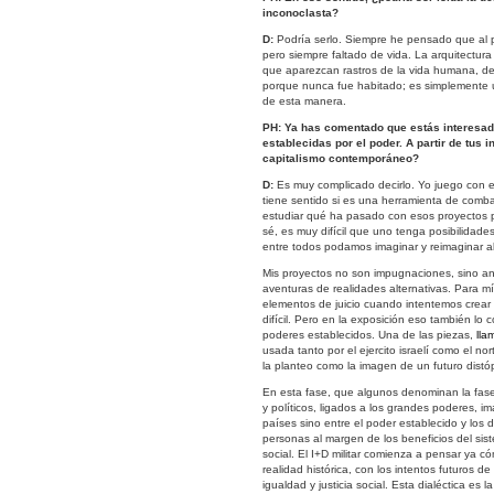
inconoclasta?
D:
Podría serlo. Siempre he pensado que al pa
pero siempre faltado de vida. La arquitectur
que aparezcan rastros de la vida humana, de
porque nunca fue habitado; es simplemente un 
de esta manera.
PH:
Ya has comentado que estás interesado
establecidas por el poder. A partir de tus
capitalismo contemporáneo?
D:
Es muy complicado decirlo. Yo juego con el
tiene sentido si es una herramienta de combat
estudiar qué ha pasado con esos proyectos pa
sé, es muy difícil que uno tenga posibilidade
entre todos podamos imaginar y reimaginar al
Mis proyectos no son impugnaciones, sino anál
aventuras de realidades alternativas. Para mí
elementos de juicio cuando intentemos crear
difícil. Pero en la exposición eso también lo
poderes establecidos. Una de las piezas,
ll
usada tanto por el ejercito israelí como el n
la planteo como la imagen de un futuro distó
En esta fase, que algunos denominan la fase f
y políticos, ligados a los grandes poderes, i
países sino entre el poder establecido y lo
personas al margen de los beneficios del si
social. El I+D militar comienza a pensar ya 
realidad histórica, con los intentos futuros d
igualdad y justicia social. Esta dialéctica es