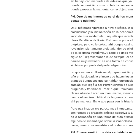
Yo trabajo con maquetas de edificios que ya h
puede ser también como un fetiche, un souve
puede provocar la maqueta: como objeto simbó
PH: Otro de tus intereses es el de los mo
espacio público?
D:
Si fuéramos rigurosos a nivel histórico, la 
colonialismo y la implantación de la economí
inicio de otra modernidad, aquella que intent
plaza Vendôme de París. Esto es un poco arbit
utópicos, pero yo lo coloco ahí porque casi 
revolución plenamente proletaria, donde el ob
de la columna Vendôme. Al cabo de unos me
sigue ahí, representando lo de siempre: el po
parece muy revelador, es una forma de constr
simbólico por parte del poder oligárquico.
Lo que ocurre en París es algo que también 
año en la ciudad, lo primero que hacen los a
grandes burgueses que se habían enriquecido
catalán que llegó a ser Primer Ministro de 
burguesa y tradicional. Pese a que Prim bomb
clases altas le hacen un monumento, mismo qu
contra el fascismo. Al final de la guerra, cua
ahí permanece. Es lo que pasa con la historia
Pero esa imagen me parece muy interesante: e
son formas de creación artística colectiva y, 
es la afirmación de una forma de auto afirmac
algunos de mis trabajos sobre la iconoclasti
cómo, cuando se restablece el poder, son rest
PH:
En ese sentido, ¿podría ser leída la u