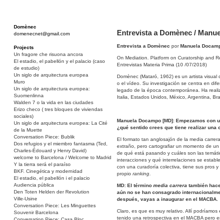
Domènec
Entrevista a Domènec / Manu
domenecnet@gmail.com
Entrevista a Domènec
por
Manuela Docam
Projects
Un fragore che risuona ancora
On Mediation. Platform on Curatorship and 
El estadio, el pabellón y el palacio (caso
Entrevistas Materia Prima (10 /07/2018)
de estudio)
Un siglo de arquitectura europea
Domènec (Mataró, 1962) es un artista visual qu
Muro
o el vídeo. Su investigación se centra en dif
Un siglo de arquitectura europea:
legado de la época contemporánea. Ha realiz
Suomenlinna
Italia, Estados Unidos, México, Argentina, Bras
Walden 7 o la vida en las ciudades
Erizo checo ( tres bloques de viviendas
sociales)
Manuela Docampo [MD]: Empezamos con una
Un siglo de arquitectura europea: La Cité
¿qué sentido crees que tiene realizar una 
de la Muette
Conversation Piece: Bublik
El formato tan anglosajón de la media carrera
Dos refugios y el miembro fantasma (Ted,
extraño, pero cartografiar un momento de un
Charles-Édouard y Henry David)
de qué está pasando y cuáles son las temátic
welcome to Barcelona / Welcome to Madrid
interacciones y qué interrelaciones se estab
Y la tierra será el paraíso
con una curadoría colectiva, tiene sus pros y
BKF. Cinegética y modernidad
propio
ranking
.
El estadio, el pabellón i el palacio
Audiencia pública
MD: El término
media carrera
también hace 
Den Toten Helden der Revolution
aún no se han consagrado internacionalmen
Ville-Usine
después, vayas a inaugurar en el MACBA.
Conversation Piece: Les Minguettes
Claro, es que es muy relativo. Allí podríamo
Souvenir Barcelona
tenido una retrospectiva en el MACBA pero 
Conversation Piece: Casa Bloc