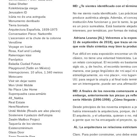
Sakai Shelter
MD: ¿Te sientes identificado con el términ
Kolektivizacija vsega
Jerusalem ID
No me siento nada identificado. Las práctica
Icària no és una avinguda
produce auténtica alergia. Además, el concept
Monumento derribado
institución Arte funcionan y, por lo tanto, la
Tierra borrada
es un poco surrealista. Está bastante alejado
Arquitectura Española, 1939-1975
intereses, por temáticas, por formas de trabaj
Conversation Piece: Narkomfin
Adriana Leanza [AL]: Volvemos a la expo
L’ascension et la chute de la colonne
11 de septiembre de 2018), que traza un re
Vendôme
que este título sintetiza muy bien tu produc
Voyage en Icarie
Rosa, Karl and Ludwig
Fue difícil en esta exposición encontrar un t
Rakentajan käsi
clásico, no tiene una voluntad historicista. 
Panóptico
un relato conceptual. El recorrido es bastant
Baladia Ciudad Futura
siglo xix, y, de hecho, el recorrido termina 
Playground (Tatlin en México)
manera, ese juego lingüístico de «ni aquí ni
Interrupciones. 10 años, 1.340 metros
etimológicamente, es «no place», «no lugar»;
Motocarro
UU. para seguir la utopía y al final todo ter
Vivir sin dejar rastro
ser un interrogante, puede ser una afirmació
Mon Unité Mobile
No Place Like Home
MD: A finales de los noventa comenzaste a
Superquadra casa-armário
embargo, anteriormente tus piezas ya refl
48_Nakba
serie
Hibrids
(1996-1998). ¿Cómo llegaste a
Real Estate
Here/Nowhere
Desde principios de los noventa empiezo a pr
Unité Mobile (Roads are also places)
había interesado la arquitectura, porque, de l
Sostenere il palazzo dell’utopia
El arquitecto, y el urbanista, quieran o no, 
Zwalm Mailbox Project
a gente que no ha encargado el proyecto, qu
Taquería de los vientos
AL: La arquitectura se relaciona estrictam
Existenzminimum
Glass Door
Claro. Para poder construirse, uno debe esta
Sans Domicile Fixe