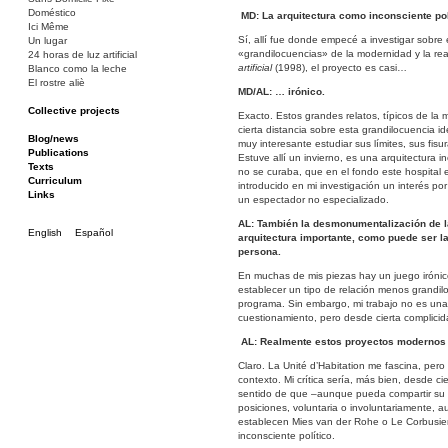
Doméstico
MD: La arquitectura como inconsciente po
Ici Même
Sí, allí fue donde empecé a investigar sobre el
Un lugar
«grandilocuencias» de la modernidad y la rea
24 horas de luz artificial
artificial
(1998), el proyecto es casi…
Blanco como la leche
El rostre aliè
MD/AL: … irónico.
Collective projects
Exacto. Estos grandes relatos, típicos de la
Bakunin 86
cierta distancia sobre esta grandilocuencia i
Ciza Muzej
Blog/news
muy interesante estudiar sus límites, sus fisu
Roulotte
Publications
Estuve allí un invierno, es una arquitectura 
Canòdrom/Canòdrom
Texts
no se curaba, que en el fondo este hospital 
ON Prat
Curriculum
introducido en mi investigación un interés p
Rieres/Rambles
Links
un espectador no especializado.
AL: También la desmonumentalización de la
English
Español
arquitectura importante, como puede ser la 
persona.
En muchas de mis piezas hay un juego irónico,
establecer un tipo de relación menos grandil
programa. Sin embargo, mi trabajo no es una 
cuestionamiento, pero desde cierta complicida
AL: Realmente estos proyectos modernos 
Claro. La Unité d’Habitation me fascina, per
contexto. Mi crítica sería, más bien, desde cie
sentido de que –aunque pueda compartir su v
posiciones, voluntaria o involuntariamente, au
establecen Mies van der Rohe o Le Corbusier
inconsciente político.