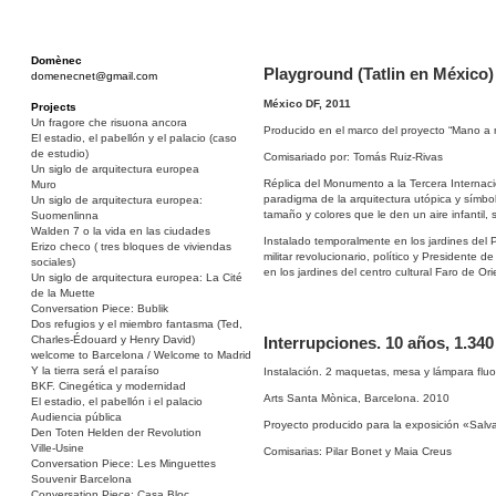
Domènec
Playground (Tatlin en México)
domenecnet@gmail.com
México DF, 2011
Projects
Un fragore che risuona ancora
Producido en el marco del proyecto “Mano a
El estadio, el pabellón y el palacio (caso
de estudio)
Comisariado por: Tomás Ruiz-Rivas
Un siglo de arquitectura europea
Réplica del Monumento a la Tercera Internacio
Muro
paradigma de la arquitectura utópica y símbol
Un siglo de arquitectura europea:
tamaño y colores que le den un aire infantil,
Suomenlinna
Walden 7 o la vida en las ciudades
Instalado temporalmente en los jardines de
Erizo checo ( tres bloques de viviendas
militar revolucionario, político y Presidente 
sociales)
en los jardines del centro cultural Faro de O
Un siglo de arquitectura europea: La Cité
de la Muette
Conversation Piece: Bublik
Dos refugios y el miembro fantasma (Ted,
Interrupciones. 10 años, 1.34
Charles-Édouard y Henry David)
welcome to Barcelona / Welcome to Madrid
Y la tierra será el paraíso
Instalación. 2 maquetas, mesa y lámpara flu
BKF. Cinegética y modernidad
Arts Santa Mònica, Barcelona. 2010
El estadio, el pabellón i el palacio
Audiencia pública
Proyecto producido para la exposición «Salv
Den Toten Helden der Revolution
Ville-Usine
Comisarias: Pilar Bonet y Maia Creus
Conversation Piece: Les Minguettes
Souvenir Barcelona
Conversation Piece: Casa Bloc