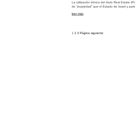
La utilización irónica del título Real Estate (
de “propiedad” que el Estado de Israel y parte
leer más
Navegación
Página
Página
Página
1
2
3
Página siguiente
de
entradas