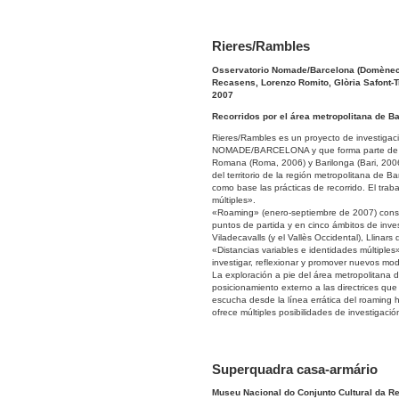
Rieres/Rambles
Osservatorio Nomade/Barcelona (Domènec, 
Recasens, Lorenzo Romito, Glòria Safont-Tr
2007
Recorridos por el área metropolitana de B
Rieres/Rambles es un proyecto de investigac
NOMADE/BARCELONA y que forma parte de un
Romana (Roma, 2006) y Barilonga (Bari, 2006)
del territorio de la región metropolitana de Ba
como base las prácticas de recorrido. El tra
múltiples».
«Roaming» (enero-septiembre de 2007) consisti
puntos de partida y en cinco ámbitos de invest
Viladecavalls (y el Vallès Occidental), Llinars
«Distancias variables e identidades múltiples
investigar, reflexionar y promover nuevos mo
La exploración a pie del área metropolitana d
posicionamiento externo a las directrices que
escucha desde la línea errática del roaming h
ofrece múltiples posibilidades de investigació
Superquadra casa-armário
Museu Nacional do Conjunto Cultural da Rep