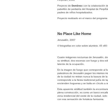
Proyecto de
Domènec
con la colaboración 
pabellón de pediatría del Hospital de Perpiñán
padres de niños hospitalizados.
Proyecto realizado en el marco del programa 
No Place Like Home
Jerusalén, 2007
4 fotografias en color sobre aluminio. 45 x60
Cuatro imágenes nocturnas de Jerusalén, dos 
su similitud, dos escenas con fuego y dos edif
latente de la ocupación.
En la imagen de fuego que corresponde al ba
palestinos de Jerusalén pagan los mismos imp
de la ciudad no retiran nunca la basura de l
corresponde a la fiesta tradicional judía de l
encienden hogueras y se baila en círculo a s
Esta aparente similitud también la encontram
plena construcción, es como un barco encallad
zona residencial del oeste de la ciudad, solo
con esa sensación de fortaleza fantasma.