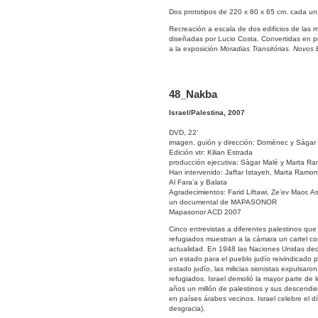
Dos prototipos de 220 x 80 x 65 cm. cada un.
Recreación a escala de dos edificios de las 
diseñadas por Lucio Costa. Convertidas en pro
a la exposición
Moradias Transitórias. Novo
48_Nakba
Israel/P
a
lestina, 2007
DVD, 22’
imagen, guión y dirección: Domènec y Sàgar
Edición vtr: Kilian Estrada
producción ejecutiva: Sàgar Malé y Marta R
Han intervenido: Jaffar Istayeh, Marta Ram
Al Fara’a y Balata
Agradecimientos: Farid Liftawi, Ze’ev Maor, A
un documental de MAPASONOR
Mapasonor ACD 2007
Cinco entrevistas a diferentes palestinos qu
refugiados muestran a la cámara un cartel co
actualidad. En 1948 las Naciones Unidas decide
un estado para el pueblo judío reivindicado p
estado judío, las milicias sionistas expulsaro
refugiados. Israel demolió la mayor parte de
años un millón de palestinos y sus descendie
en países árabes vecinos. Israel celebre el 
desgracia).