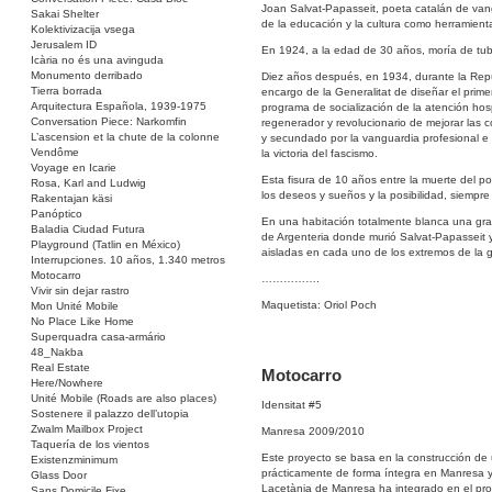
Joan Salvat-Papasseit, poeta catalán de vang
Sakai Shelter
de la educación y la cultura como herramient
Kolektivizacija vsega
Jerusalem ID
En 1924, a la edad de 30 años, moría de tube
Icària no és una avinguda
Monumento derribado
Diez años después, en 1934, durante la Repúb
Tierra borrada
encargo de la Generalitat de diseñar el prime
Arquitectura Española, 1939-1975
programa de socialización de la atención hospi
Conversation Piece: Narkomfin
regenerador y revolucionario de mejorar las c
L’ascension et la chute de la colonne
y secundado por la vanguardia profesional e 
Vendôme
la victoria del fascismo.
Voyage en Icarie
Esta fisura de 10 años entre la muerte del poe
Rosa, Karl and Ludwig
los deseos y sueños y la posibilidad, siempre p
Rakentajan käsi
Panóptico
En una habitación totalmente blanca una gr
Baladia Ciudad Futura
de Argenteria donde murió Salvat-Papasseit 
Playground (Tatlin en México)
aisladas en cada uno de los extremos de la g
Interrupciones. 10 años, 1.340 metros
Motocarro
…………….
Vivir sin dejar rastro
Maquetista: Oriol Poch
Mon Unité Mobile
No Place Like Home
Superquadra casa-armário
48_Nakba
Real Estate
Motocarro
Here/Nowhere
Unité Mobile (Roads are also places)
Idensitat #5
Sostenere il palazzo dell’utopia
Zwalm Mailbox Project
Manresa 2009/2010
Taquería de los vientos
Este proyecto se basa en la construcción de
Existenzminimum
prácticamente de forma íntegra en Manresa y 
Glass Door
Lacetània de Manresa ha integrado en el pr
Sans Domicile Fixe