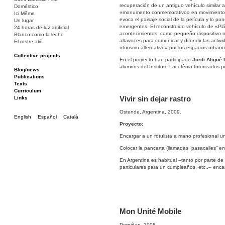
recuperación de un antiguo vehículo similar a
Doméstico
«monumento conmemorativo» en movimiento, un 
Ici Même
evoca el paisaje social de la película y lo 
Un lugar
emergentes. El reconstruido vehículo de «Plác
24 horas de luz artificial
acontecimientos: como pequeño dispositivo mul
Blanco como la leche
altavoces para comunicar y difundir las activi
El rostre aliè
«turismo alternativo» por los espacios urba
Collective projects
En el proyecto han participado
Jordi Aligué 
Bakunin 86
alumnos del Instituto Lacetènia tutorizados p
Ciza Muzej
Blog/news
Roulotte
Publications
Canòdrom/Canòdrom
Texts
ON Prat
Curriculum
Vivir sin dejar rastro
Rieres/Rambles
Links
Ostende, Argentina, 2009.
English
Español
Català
Proyecto:
Encargar a un rotulista a mano profesional una
Colocar la pancarta (llamadas “pasacalles” en
En Argentina es habitual –tanto por parte de 
particulares para un cumpleaños, etc..– enca
Mon Unité Mobile
Perpiñan, 2008