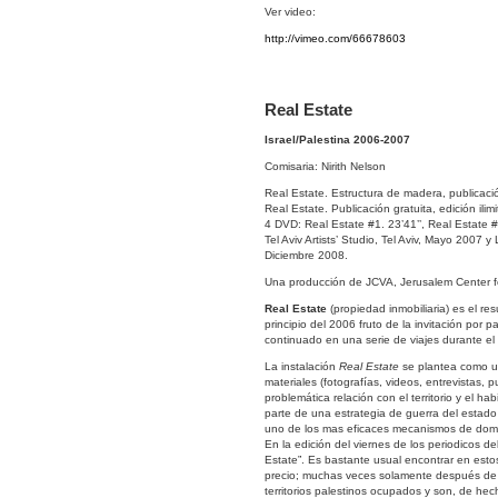
Ver video:
http://vimeo.com/66678603
Real Estate
Israel/Palestina 2006-2007
Comisaria: Nirith Nelson
Real Estate. Estructura de madera, publicaci
Real Estate. Publicación gratuita, edición ili
4 DVD: Real Estate #1. 23’41’’, Real Estate #2
Tel Aviv Artists’ Studio, Tel Aviv, Mayo 2007
Diciembre 2008.
Una producción de JCVA, Jerusalem Center for
Real Estate
(propiedad inmobiliaria) es el res
principio del 2006 fruto de la invitación por 
continuado en una serie de viajes durante el
La instalación
Real Estate
se plantea como un
materiales (fotografías, videos, entrevistas, 
problemática relación con el territorio y el h
parte de una estrategia de guerra del estado
uno de los mas eficaces mecanismos de dom
En la edición del viernes de los periodicos 
Estate”. Es bastante usual encontrar en est
precio; muchas veces solamente después de 
territorios palestinos ocupados y son, de hec