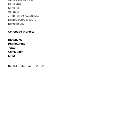
Doméstico
Ici Même
Un lugar
24 horas de luz artificial
Blanco como la leche
El rostre aliè
Collective projects
Bakunin 86
Ciza Muzej
Blog/news
Roulotte
Publications
Canòdrom/Canòdrom
Texts
ON Prat
Curriculum
Rieres/Rambles
Links
English
Español
Català