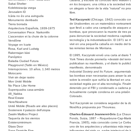
cabaña, y escribió su conocido libro
Walden o
Sakai Shelter
en los bosques,
una crítica a la sociedad indu
Kolektivizacija vsega
un alegato a favor de la vida “natural” no pro
Jerusalem ID
libre.
Icària no és una avinguda
Ted Kaczynski
(Chicago, 1942) conocido con 
Monumento derribado
de Unabomber, es un matemático norteamer
Tierra borrada
que llevó a cabo una campaña de ataques ut
Arquitectura Española, 1939-1975
bombas, que provocaron la muerte de tres p
Conversation Piece: Narkomfin
para denunciar la sociedad moderna capitalist
L’ascension et la chute de la colonne
tecnología y la industrialización. El 1971 se
Vendôme
vivir en una pequeña cabaña en medio del 
Voyage en Icarie
las remotas tierras de Montana.
Rosa, Karl and Ludwig
Rakentajan käsi
El 1995, Kaczynski envió una carta al diario
Panóptico
York Times donde prometía «desistir del terro
Baladia Ciudad Futura
publicaban su manifiesto, y el diario lo public
Playground (Tatlin en México)
manifiesto, denominado
Interrupciones. 10 años, 1.340 metros
Industrial Society and Its Future
, argumentab
Motocarro
las bombas eran necesarias para atraer la at
Vivir sin dejar rastro
sobre la erosión que sufría la libertad en una
Mon Unité Mobile
sociedad regida por el alta tecnología. Final
No Place Like Home
detenido por el FBI y condenado a cadena p
Superquadra casa-armário
Actualmente cumple condena en una prisión
48_Nakba
Colorado.
Real Estate
Here/Nowhere
Ted Kaczynski se considera seguidor de la do
Unité Mobile (Roads are also places)
filosófica propuesta por Thoureau.
Sostenere il palazzo dell’utopia
Zwalm Mailbox Project
Charles-Édouard Jeanneret-Gris
(La Chaux
Taquería de los vientos
Fonds, Suiza, 1887 – Roquebrune-Cap-Marti
Existenzminimum
Francia, 1965), más conocido como Le Corbus
Glass Door
uno de los arquitectos y urbanistas más impo
Sans Domicile Fixe
influyentes del siglo xx, padre intelectual de l