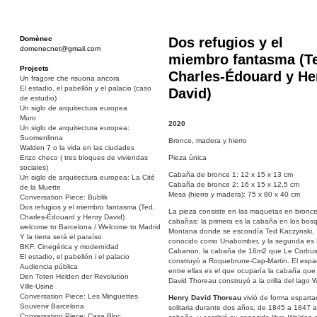
Domènec
Dos refugios y el
domenecnet@gmail.com
miembro fantasma (T
Projects
Charles-Édouard y He
Un fragore che risuona ancora
El estadio, el pabellón y el palacio (caso
David)
de estudio)
Un siglo de arquitectura europea
Muro
2020
Un siglo de arquitectura europea:
Suomenlinna
Bronce, madera y hierro
Walden 7 o la vida en las ciudades
Erizo checo ( tres bloques de viviendas
Pieza única
sociales)
Cabaña de bronce 1: 12 x 15 x 13 cm
Un siglo de arquitectura europea: La Cité
Cabaña de bronce 2: 16 x 15 x 12,5 cm
de la Muette
Mesa (hierro y madera): 75 x 80 x 40 cm
Conversation Piece: Bublik
Dos refugios y el miembro fantasma (Ted,
La pieza consiste en las maquetas en bronc
Charles-Édouard y Henry David)
cabañas: la primera es la cabaña en los bos
welcome to Barcelona / Welcome to Madrid
Montana donde se escondía Ted Kaczynski,
Y la tierra será el paraíso
conocido como Unabomber, y la segunda es
BKF. Cinegética y modernidad
Cabanon, la cabaña de 16m2 que Le Corbus
El estadio, el pabellón i el palacio
construyó a Roquebrune-Cap-Martin. El espa
Audiencia pública
entre ellas es el que ocuparía la cabaña que
Den Toten Helden der Revolution
David Thoreau construyó a la orilla del lago 
Ville-Usine
Conversation Piece: Les Minguettes
Henry David Thoreau
vivió de forma esparta
Souvenir Barcelona
solitaria durante dos años, de 1845 a 1847 a
Conversation Piece: Casa Bloc