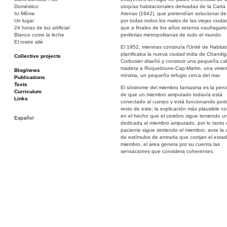
Doméstico
utopías habitacionales derivadas de la Carta
Ici Même
Atenas (1942), que pretendían solucionar de
Un lugar
por todas todos los males de las viejas ciuda
24 horas de luz artificial
que a finales de los años setenta naufragaro
Blanco como la leche
periferias metropolitanas de todo el mundo.
El rostre aliè
El 1952, mientras construía l‘Unité de Habitat
planificaba la nueva ciudad india de Chandig
Collective projects
Corbusier diseñó y construir una pequeña c
Bakunin 86
madera a Roquebrune-Cap-Martin, una vivie
Ciza Muzej
Blog/news
mínima, un pequeño refugio cerca del mar.
Roulotte
Publications
Canòdrom/Canòdrom
Texts
El síndrome del miembro fantasma es la perc
ON Prat
Curriculum
de que un miembro amputado todavía está
Rieres/Rambles
Links
conectado al cuerpo y está funcionando junt
resto de este; la explicación más plausible co
en el hecho que el cerebro sigue teniendo u
Español
dedicada al miembro amputado, por lo tanto 
paciente sigue sintiendo el miembro: ante la
de estímulos de entrada que corrijan el estad
miembro, el área genera por su cuenta las
sensaciones que considera coherentes.