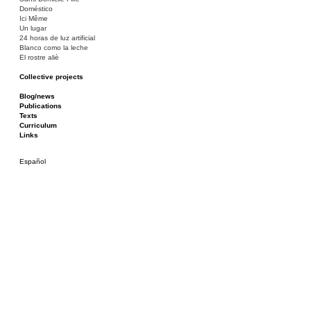
Doméstico
Ici Même
Un lugar
24 horas de luz artificial
Blanco como la leche
El rostre aliè
Collective projects
Bakunin 86
Ciza Muzej
Blog/news
Roulotte
Publications
Canòdrom/Canòdrom
Texts
ON Prat
Curriculum
Rieres/Rambles
Links
Español