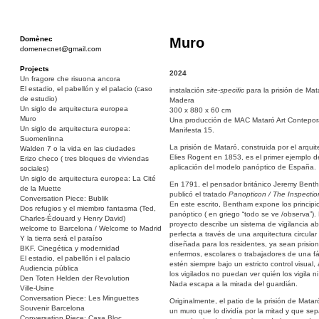
Domènec
Muro
domenecnet@gmail.com
Projects
2024
Un fragore che risuona ancora
El estadio, el pabellón y el palacio (caso
instalación
site-specific
para la prisión de Mat
de estudio)
Madera
Un siglo de arquitectura europea
300 x 880 x 60 cm
Muro
Una producción de MAC Mataró Art Contepora
Un siglo de arquitectura europea:
Manifesta 15.
Suomenlinna
La prisión de Mataró, construida por el arquit
Walden 7 o la vida en las ciudades
Elies Rogent en 1853, es el primer ejemplo d
Erizo checo ( tres bloques de viviendas
aplicación del modelo panóptico de España.
sociales)
Un siglo de arquitectura europea: La Cité
En 1791, el pensador británico Jeremy Bent
de la Muette
publicó el tratado
Panopticon / The Inspecti
Conversation Piece: Bublik
En este escrito, Bentham expone los principi
Dos refugios y el miembro fantasma (Ted,
panóptico ( en griego “todo se ve /observa”). 
Charles-Édouard y Henry David)
proyecto describe un sistema de vigilancia ab
welcome to Barcelona / Welcome to Madrid
perfecta a través de una arquitectura circular
Y la tierra será el paraíso
diseñada para los residentes, ya sean prision
BKF. Cinegética y modernidad
enfermos, escolares o trabajadores de una fá
El estadio, el pabellón i el palacio
estén siempre bajo un estricto control visual
Audiencia pública
los vigilados no puedan ver quién los vigila n
Den Toten Helden der Revolution
Nada escapa a la mirada del guardián.
Ville-Usine
Conversation Piece: Les Minguettes
Originalmente, el patio de la prisión de Matar
Souvenir Barcelona
un muro que lo dividía por la mitad y que sep
Conversation Piece: Casa Bloc