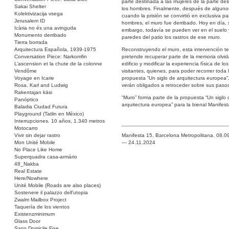
parte destinada a las mujeres de la parte de
Sakai Shelter
los hombres. Finalmente, después de alguno
Kolektivizacija vsega
cuando la prisión se convirtió en exclusiva pa
Jerusalem ID
hombres, el muro fue derribado. Hoy en día, 
Icària no és una avinguda
embargo, todavía se pueden ver en el suelo 
Monumento derribado
paredes del patio los rastros de ese muro.
Tierra borrada
Arquitectura Española, 1939-1975
Reconstruyendo el muro, esta intervención t
Conversation Piece: Narkomfin
pretende recuperar parte de la memoria olvid
L’ascension et la chute de la colonne
edificio y modificar la experiencia física de los
Vendôme
visitantes, quienes, para poder recorrer toda 
Voyage en Icarie
propuesta “Un siglo de arquitectura europea”
Rosa, Karl and Ludwig
verán obligados a retroceder sobre sus paso
Rakentajan käsi
“Muro” forma parte de la propuesta “Un siglo 
Panóptico
arquitectura europea” para la bienal Manifest
Baladia Ciudad Futura
Playground (Tatlin en México)
Interrupciones. 10 años, 1.340 metros
Motocarro
Vivir sin dejar rastro
Manifesta 15, Barcelona Metropolitana. 08.0
Mon Unité Mobile
— 24.11.2024
No Place Like Home
Superquadra casa-armário
48_Nakba
Real Estate
Here/Nowhere
Unité Mobile (Roads are also places)
Sostenere il palazzo dell’utopia
Zwalm Mailbox Project
Taquería de los vientos
Existenzminimum
Glass Door
Sans Domicile Fixe