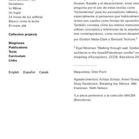
Guatari, Bataille y el situacionismo, entre otro
Doméstico
pregunta por el uso de estas teorías como
Ici Même
“herramientas” para los pensadores militares,
Un lugar
especialmente si pensamos que habitualmen
24 horas de luz artificial
textos son usados como formas de oposición c
Blanco como la leche
También constata cómo los mismos instructor
El rostre aliè
utilizan conceptos y referencias de la arquitec
arte contemporáneo, como nociones desarrol
Collective projects
1
Bakunin 86
por Gordon Matta-Clark o Bernard Tschumi.
Ciza Muzej
Blog/news
1
Roulotte
Publications
Eyal Weizman “Walking through wall. Soldie
Canòdrom/Canòdrom
Texts
architects in the Israeli/Palestinian conflict” en
ON Prat
Curriculum
Arxipèlag d’Excepcions
, CCCB, Barcelona 2
Rieres/Rambles
Links
………………….
Maquetista: Oriol Poch
English
Español
Català
Agradecimientos: Achiya Schatz, Avner Gvar
Shay Davidovich, Breaking the Silence, Miki
Kratsman, Nirith Nelson.
*La pieza pertenece a la colección MACBA
(Barcelona).