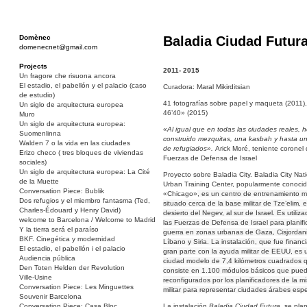
Domènec
Baladia Ciudad Futur
domenecnet@gmail.com
Projects
2011- 2015
Un fragore che risuona ancora
El estadio, el pabellón y el palacio (caso
Curadora: Maral Mikirditsian
de estudio)
41 fotografías sobre papel y maqueta (2011),
Un siglo de arquitectura europea
46’40» (2015)
Muro
Un siglo de arquitectura europea:
«Al igual que en todas las ciudades reales,
Suomenlinna
construido
mezquitas, una kasbah y hasta u
Walden 7 o la vida en las ciudades
de refugiados».
Arick Moré, teniente coronel 
Erizo checo ( tres bloques de viviendas
Fuerzas de Defensa de Israel
sociales)
Un siglo de arquitectura europea: La Cité
Proyecto sobre Baladia City. Baladia City Nat
de la Muette
Urban Training Center, popularmente conoci
Conversation Piece: Bublik
«Chicago»
, es un centro de entrenamiento mil
Dos refugios y el miembro fantasma (Ted,
situado cerca de la base militar de Tze’elim, e
Charles-Édouard y Henry David)
desierto del Negev, al sur de Israel. Es utiliz
welcome to Barcelona / Welcome to Madrid
las Fuerzas de Defensa de Israel para planific
Y la tierra será el paraíso
guerra en zonas urbanas de Gaza, Cisjordan
BKF. Cinegética y modernidad
Líbano y Siria. La instalación, que fue finan
El estadio, el pabellón i el palacio
gran parte con la ayuda militar de EEUU, es 
Audiencia pública
ciudad modelo de 7,4 kilómetros cuadrados 
Den Toten Helden der Revolution
consiste en 1.100 módulos básicos que pued
Ville-Usine
reconfigurados por los planificadores de la mi
Conversation Piece: Les Minguettes
militar para representar ciudades árabes espe
Souvenir Barcelona
Conversation Piece: Casa Bloc
La instalación
Baladia Ciudad Futura
, se pla