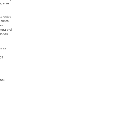
s, y se
te estos
ritica.
es
tura y el
ladas
rs as
007
yahu,