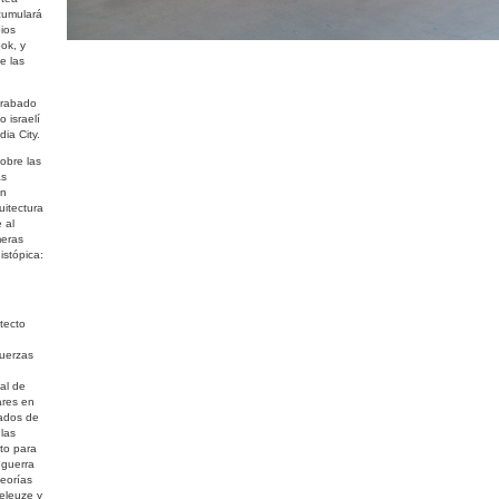
cumulará
ios
ok, y
e las
grabado
o israelí
ia City.
obre las
as
un
uitectura
 al
meras
istópica:
itecto
fuerzas
ial de
ares en
iados de
las
ito para
 guerra
teorías
eleuze y