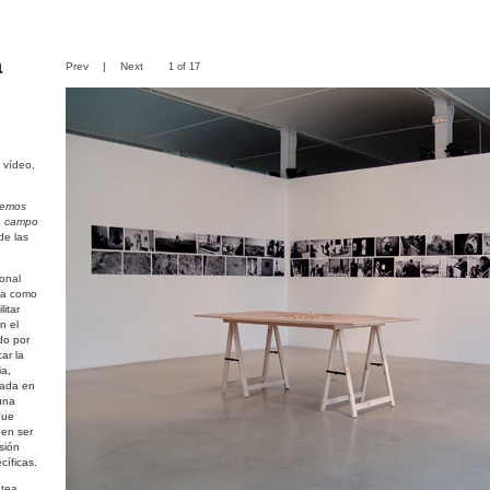
a
Prev
|
Next
1 of 17
 vídeo,
 hemos
n campo
de las
ional
da como
itar
n el
ado por
ar la
ia,
ciada en
una
que
en ser
sión
cíficas.
ntea