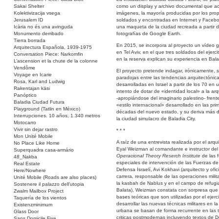
Sakai Shelter
como un display y archivo documental que a
Kolektivizacija vsega
imágenes, la mayoría producidas por los prop
Jerusalem ID
soldados y encontradas en Internet y Facebo
Icària no és una avinguda
una maqueta de la ciudad recreada a partir d
Monumento derribado
fotografías de Google Earth.
Tierra borrada
En 2015, se incorpora al proyecto un vídeo 
Arquitectura Española, 1939-1975
en Tel Aviv, en el que tres soldados del ejercit
Conversation Piece: Narkomfin
en la reserva explican su experiencia en Balad
L’ascension et la chute de la colonne
Vendôme
El proyecto pretende indagar, irónicamente, s
Voyage en Icarie
paradojas entre las tendencias arquitectónic
Rosa, Karl and Ludwig
desarrolladas en Israel a partir de los 70 en 
Rakentajan käsi
intento de dotar de «identidad local» a la arq
Panóptico
-apropiándose del imaginario palestino- frente
Baladia Ciudad Futura
«estilo internacional» desarrollado en las pri
Playground (Tatlin en México)
décadas del nuevo estado, y su deriva más d
Interrupciones. 10 años, 1.340 metros
la ciudad simulacro de Baladia City.
Motocarro
Vivir sin dejar rastro
* * *
Mon Unité Mobile
A raíz de una entrevista realizada por el arqu
No Place Like Home
Eyal Weizman al comandante e instructor del
Superquadra casa-armário
Operacional Theory Reserch Institute
de las 
48_Nakba
especiales de intervención de las Fuerzas de
Real Estate
Defensa Israelí, Avi Kokhavi (arquitecto y ofic
Here/Nowhere
carrera, responsable de las operaciones milit
Unité Mobile (Roads are also places)
la kasbah de Nablus y en el campo de refug
Sostenere il palazzo dell’utopia
Balata), Weizman constata con sorpresa que 
Zwalm Mailbox Project
bases teóricas que son utilizadas por el ejerc
Taquería de los vientos
desarrollar las nuevas técnicas militares en la
Existenzminimum
urbana se basan de forma recurrente en las 
Glass Door
criticas postmodernas incluyendo textos de D
Sans Domicile Fixe