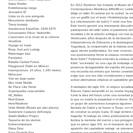
Sakai Shelter
En 2012 Domènec fue invitado al Museo de A
Kolektivizacija vsega
Contemporáneo Metelkova (MSUM) en Liubli
Jerusalem ID
dirigir un taller. Al caminar por la ciudad, se e
Icària no és una avinguda
con un graffiti con el texto «Kolektivizacija v
Monumento derribado
(La colectivización de todo!) Y tomó una foto 
Tierra borrada
Este hecho generó una interesante discusión
Arquitectura Española, 1939-1975
participantes del taller sobre el patrimonio de
Conversation Piece: Narkomfin
socialista y de la relación ambigua con ese 
L’ascension et la chute de la colonne
Veinticuatro años después de la declaración
Vendôme
independencia de Eslovenia y la desintegrac
Voyage en Icarie
Yugoslavia, la comprensión de la historia reci
Rosa, Karl and Ludwig
sigue siendo problemática. En este contexto
Rakentajan käsi
nos posicionamos frente la estatua conmemo
Panóptico
Boris Kidric? Podemos entender la estatua d
Baladia Ciudad Futura
Kidric “encerrada” en una caja de embalaje 
Playground (Tatlin en México)
presencia desagradable del espíritu del pas
Interrupciones. 10 años, 1.340 metros
nos recuerda los errores que hemos cometid
Motocarro
exige que una vez más consideramos y trat
Vivir sin dejar rastro
activar alternativas utópicas al capitalismo glo
Mon Unité Mobile
No Place Like Home
A mediados del siglo XIX, el utópico socialist
Superquadra casa-armário
Étienne Cabet desarrolló en su novela Voya
48_Nakba
Icarie la idea del futuro como una sociedad j
Real Estate
la que no existía la propiedad ni el dinero. E
Here/Nowhere
un grupo de aventureros europeos siguieron 
Unité Mobile (Roads are also places)
llamada de Cabet y se fueron a Texas, con el
Sostenere il palazzo dell’utopia
de construir su propio Icaria. El viaje terminó
Zwalm Mailbox Project
tragedia. El trabajo de vídeo poéticamente r
Taquería de los vientos
ilumina la memoria del evento y sus protagoni
Existenzminimum
que en pleno siglo XIX, en el momento de la
Glass Door
aparición del capitalismo salvaje, se atreviero
Sans Domicile Fixe
imaginar una sociedad alternativa e incluso t