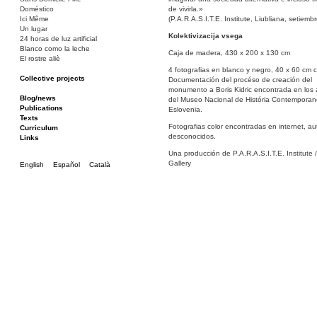
Doméstico
de vivirla.»
Ici Même
(P.A.R.A.S.I.T.E. Institute, Liubliana, setiemb
Un lugar
Kolektivizacija vsega
24 horas de luz artificial
Blanco como la leche
Caja de madera, 430 x 200 x 130 cm
El rostre aliè
4 fotografias en blanco y negro, 40 x 60 cm c
Collective projects
Documentación del procéso de creación del
Bakunin 86
monumento a Boris Kidric encontrada en los 
Ciza Muzej
Blog/news
del Museo Nacional de História Contempora
Roulotte
Publications
Eslovenia.
Canòdrom/Canòdrom
Texts
Fotografias color encontradas en internet, au
ON Prat
Curriculum
desconocidos.
Rieres/Rambles
Links
Una producción de P.A.R.A.S.I.T.E. Institute 
Gallery
English
Español
Català