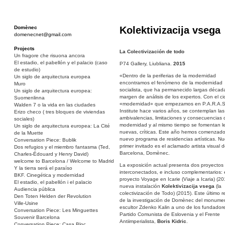
Domènec
Kolektivizacija vsega
domenecnet@gmail.com
Projects
La Colectivización de todo
Un fragore che risuona ancora
El estadio, el pabellón y el palacio (caso
P74 Gallery, Liubliana.
2015
de estudio)
«Dentro de la periferias de la modernidad
Un siglo de arquitectura europea
encontramos el fenómeno de la modernidad
Muro
socialista, que ha permanecido largas década
Un siglo de arquitectura europea:
margen de análisis de los expertos. Con el ci
Suomenlinna
«modernidad» que empezamos en P.A.R.A.S.
Walden 7 o la vida en las ciudades
Institute hace varios años, se contemplan las
Erizo checo ( tres bloques de viviendas
ambivalencias, limitaciones y consecuencias 
sociales)
modernidad y al mismo tiempo se fomentan l
Un siglo de arquitectura europea: La Cité
nuevas, críticas. Este año hemos comenzad
de la Muette
nuevo programa de residencias artísticas. Nu
Conversation Piece: Bublik
primer invitado es el aclamado artista visual 
Dos refugios y el miembro fantasma (Ted,
Barcelona, Domènec.
Charles-Édouard y Henry David)
welcome to Barcelona / Welcome to Madrid
La exposición actual presenta dos proyectos
Y la tierra será el paraíso
interconectados, e incluso complementarios: 
BKF. Cinegética y modernidad
proyecto Voyage en Icarie (Viaje a Icaria) (20
El estadio, el pabellón i el palacio
nueva instalación
Kolektivizacija vsega
(la
Audiencia pública
colectivización de Todo) (2015). Este último r
Den Toten Helden der Revolution
de la investigación de Domènec del monumen
Ville-Usine
escultor Zdenko Kalin a uno de los fundador
Conversation Piece: Les Minguettes
Partido Comunista de Eslovenia y el Frente
Souvenir Barcelona
Antiimperialista,
Boris Kidric
.
Conversation Piece: Casa Bloc