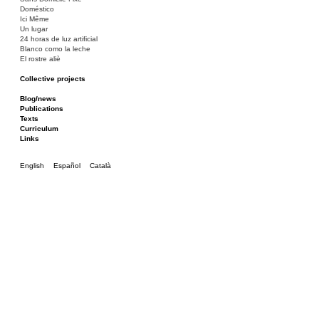
Doméstico
Ici Même
Un lugar
24 horas de luz artificial
Blanco como la leche
El rostre aliè
Collective projects
Bakunin 86
Ciza Muzej
Blog/news
Roulotte
Publications
Canòdrom/Canòdrom
Texts
ON Prat
Curriculum
Rieres/Rambles
Links
English
Español
Català