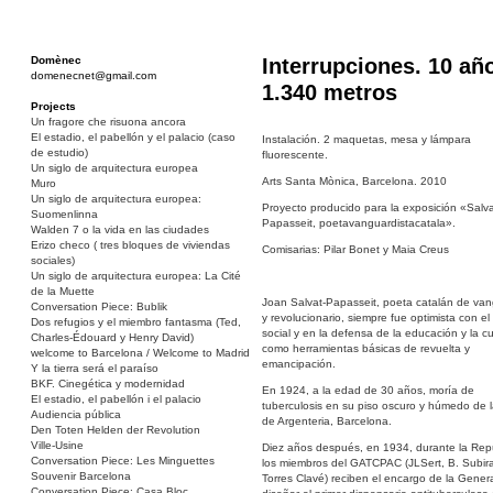
Domènec
Interrupciones. 10 añ
domenecnet@gmail.com
1.340 metros
Projects
Un fragore che risuona ancora
El estadio, el pabellón y el palacio (caso
Instalación. 2 maquetas, mesa y lámpara
de estudio)
fluorescente.
Un siglo de arquitectura europea
Arts Santa Mònica, Barcelona. 2010
Muro
Un siglo de arquitectura europea:
Proyecto producido para la exposición «Salva
Suomenlinna
Papasseit, poetavanguardistacatala».
Walden 7 o la vida en las ciudades
Erizo checo ( tres bloques de viviendas
Comisarias: Pilar Bonet y Maia Creus
sociales)
Un siglo de arquitectura europea: La Cité
de la Muette
Joan Salvat-Papasseit, poeta catalán de van
Conversation Piece: Bublik
y revolucionario, siempre fue optimista con e
Dos refugios y el miembro fantasma (Ted,
social y en la defensa de la educación y la cu
Charles-Édouard y Henry David)
como herramientas básicas de revuelta y
welcome to Barcelona / Welcome to Madrid
emancipación.
Y la tierra será el paraíso
BKF. Cinegética y modernidad
En 1924, a la edad de 30 años, moría de
El estadio, el pabellón i el palacio
tuberculosis en su piso oscuro y húmedo de l
Audiencia pública
de Argenteria, Barcelona.
Den Toten Helden der Revolution
Ville-Usine
Diez años después, en 1934, durante la Repú
Conversation Piece: Les Minguettes
los miembros del GATCPAC (JLSert, B. Subira
Souvenir Barcelona
Torres Clavé) reciben el encargo de la Genera
Conversation Piece: Casa Bloc