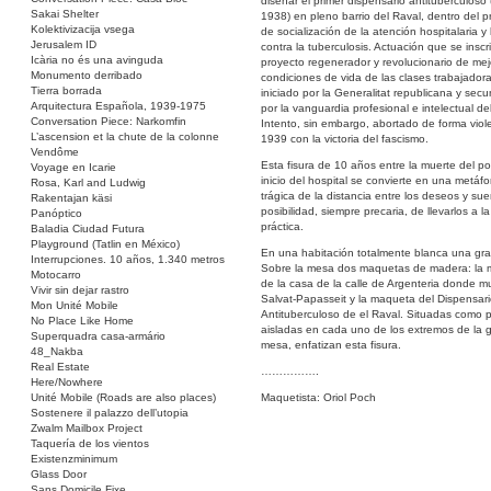
diseñar el primer dispensario antituberculoso
Sakai Shelter
1938) en pleno barrio del Raval, dentro del 
Kolektivizacija vsega
de socialización de la atención hospitalaria y 
Jerusalem ID
contra la tuberculosis. Actuación que se inscr
Icària no és una avinguda
proyecto regenerador y revolucionario de mej
Monumento derribado
condiciones de vida de las clases trabajador
Tierra borrada
iniciado por la Generalitat republicana y sec
Arquitectura Española, 1939-1975
por la vanguardia profesional e intelectual de
Conversation Piece: Narkomfin
Intento, sin embargo, abortado de forma viol
L’ascension et la chute de la colonne
1939 con la victoria del fascismo.
Vendôme
Esta fisura de 10 años entre la muerte del po
Voyage en Icarie
inicio del hospital se convierte en una metáfo
Rosa, Karl and Ludwig
trágica de la distancia entre los deseos y sue
Rakentajan käsi
posibilidad, siempre precaria, de llevarlos a la
Panóptico
práctica.
Baladia Ciudad Futura
Playground (Tatlin en México)
En una habitación totalmente blanca una gr
Interrupciones. 10 años, 1.340 metros
Sobre la mesa dos maquetas de madera: la
Motocarro
de la casa de la calle de Argenteria donde mu
Vivir sin dejar rastro
Salvat-Papasseit y la maqueta del Dispensar
Mon Unité Mobile
Antituberculoso de el Raval. Situadas como 
No Place Like Home
aisladas en cada uno de los extremos de la 
Superquadra casa-armário
mesa, enfatizan esta fisura.
48_Nakba
Real Estate
…………….
Here/Nowhere
Unité Mobile (Roads are also places)
Maquetista: Oriol Poch
Sostenere il palazzo dell’utopia
Zwalm Mailbox Project
Taquería de los vientos
Existenzminimum
Glass Door
Sans Domicile Fixe