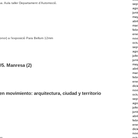
. Aula taller Departament d’Automoció.
sep
ago
jun
may
abr
mar
feb
ene
nor) a l’exposició Para Bellum 12mm
nov
oct
sep
ago
juli
jun
may
#5. Manresa (2)
abr
mar
feb
ene
dic
nov
n movimiento: arquitectura, ciudad y territorio
oct
sep
ago
juli
jun
abri
feb
ene
dic
nov
oct