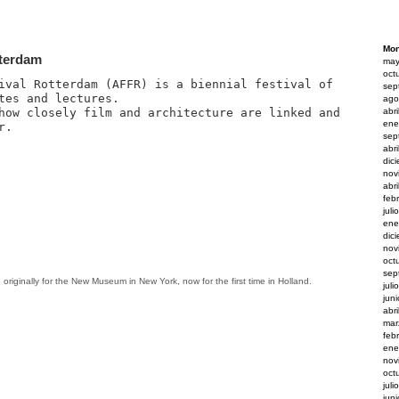
Mon
tterdam
may
oct
ival Rotterdam (AFFR) is a biennial festival of
sep
tes and lectures.
ago
how closely film and architecture are linked and
abr
ene
r.
sep
abr
dic
nov
abr
feb
juli
ene
dic
nov
oct
sep
originally for the New Museum in New York, now for the first time in Holland.
juli
jun
abr
mar
feb
ene
nov
oct
juli
jun