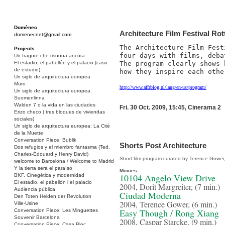
Domènec
Architecture Film Festival Ro
domenecnet@gmail.com
The Architecture Film Fest
Projects
four days with films, deba
Un fragore che risuona ancora
The program clearly shows 
El estadio, el pabellón y el palacio (caso
de estudio)
how they inspire each othe
Un siglo de arquitectura europea
Muro
http://www.affrblog.nl/lang/en-us/program/
Un siglo de arquitectura europea:
Suomenlinna
Walden 7 o la vida en las ciudades
Fri. 30 Oct. 2009, 15:45, Cinerama 2
Erizo checo ( tres bloques de viviendas
sociales)
Un siglo de arquitectura europea: La Cité
de la Muette
Conversation Piece: Bublik
Shorts Post Architecture
Dos refugios y el miembro fantasma (Ted,
Charles-Édouard y Henry David)
Short film program curated by Terence Gower, 
welcome to Barcelona / Welcome to Madrid
Y la tierra será el paraíso
Movies:
10104 Angelo View Drive
BKF. Cinegética y modernidad
El estadio, el pabellón i el palacio
2004, Dorit Margreiter, (7 min.)
Audiencia pública
Ciudad Moderna
Den Toten Helden der Revolution
2004, Terence Gower, (6 min.)
Ville-Usine
Easy Though / Rong Xiang
Conversation Piece: Les Minguettes
Souvenir Barcelona
2008, Caspar Starcke, (9 min.)
Conversation Piece: Casa Bloc