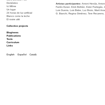
Doméstico
Artistas participantes:
Antoni Hervàs, Antoni
Ici Même
Farrés Duran, Erick Beltrán, Ester Partegàs, 
Un lugar
Luis Guerra, Luis Bisbe, Luz Broto, Martí Anso
24 horas de luz artificial
G. Bianchi, Regina Giménez, Tere Recarens
Blanco como la leche
El rostre aliè
Collective projects
Bakunin 86
Ciza Muzej
Blog/news
Roulotte
Publications
Canòdrom/Canòdrom
Texts
ON Prat
Curriculum
Rieres/Rambles
Links
English
Español
Català