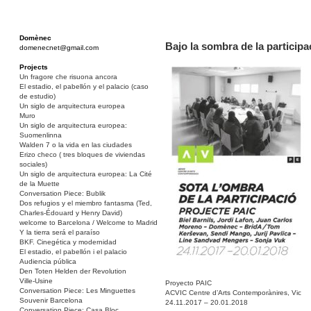
Domènec
Bajo la sombra de la participa
domenecnet@gmail.com
Projects
Un fragore che risuona ancora
El estadio, el pabellón y el palacio (caso
de estudio)
Un siglo de arquitectura europea
Muro
Un siglo de arquitectura europea:
Suomenlinna
Walden 7 o la vida en las ciudades
Erizo checo ( tres bloques de viviendas
sociales)
Un siglo de arquitectura europea: La Cité
de la Muette
Conversation Piece: Bublik
Dos refugios y el miembro fantasma (Ted,
Charles-Édouard y Henry David)
welcome to Barcelona / Welcome to Madrid
Y la tierra será el paraíso
BKF. Cinegética y modernidad
El estadio, el pabellón i el palacio
Audiencia pública
Den Toten Helden der Revolution
Ville-Usine
Proyecto PAIC
Conversation Piece: Les Minguettes
ACVIC Centre d’Arts Contemporànires, Vic
Souvenir Barcelona
24.11.2017 – 20.01.2018
Conversation Piece: Casa Bloc