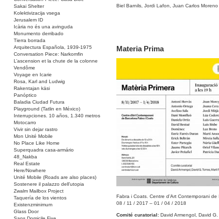
Biel Barnils, Jordi Lafon, Juan Carlos Moren
Sakai Shelter
Kolektivizacija vsega
Jerusalem ID
Icària no és una avinguda
Monumento derribado
Tierra borrada
Materia Prima
Arquitectura Española, 1939-1975
Conversation Piece: Narkomfin
L’ascension et la chute de la colonne
Vendôme
Voyage en Icarie
Rosa, Karl and Ludwig
Rakentajan käsi
Panóptico
Baladia Ciudad Futura
Playground (Tatlin en México)
Interrupciones. 10 años, 1.340 metros
Motocarro
Vivir sin dejar rastro
Mon Unité Mobile
No Place Like Home
Superquadra casa-armário
48_Nakba
Real Estate
Here/Nowhere
Unité Mobile (Roads are also places)
Sostenere il palazzo dell’utopia
Zwalm Mailbox Project
Fabra i Coats. Centre d’Art Contemporani de
Taquería de los vientos
08 / 11 / 2017 – 01 / 04 / 2018
Existenzminimum
Glass Door
Comité curatorial:
David Armengol, David G. 
Sans Domicile Fixe