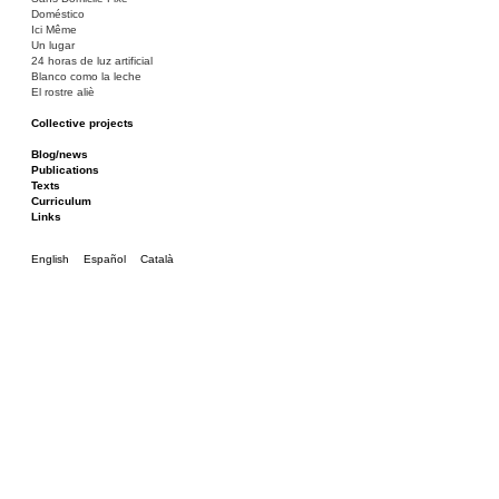
Doméstico
Ici Même
Un lugar
24 horas de luz artificial
Blanco como la leche
El rostre aliè
Collective projects
Bakunin 86
Ciza Muzej
Blog/news
Roulotte
Publications
Canòdrom/Canòdrom
Texts
ON Prat
Curriculum
Rieres/Rambles
Links
English
Español
Català