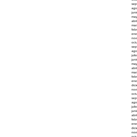
sep
ago
jun
may
abr
mar
feb
ene
nov
oct
sep
ago
juli
jun
may
abr
mar
feb
ene
dic
nov
oct
sep
ago
juli
jun
abri
feb
ene
dic
nov
oct