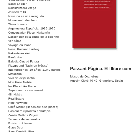
Sakai Shelter
Kolektivizacija vsega
Jerusalem ID
Icària no és una avinguda
Monumento derribado
Tierra borrada
Arquitectura Española, 1939-1975
Conversation Piece: Narkomfin
L’ascension et la chute de la colonne
Vendôme
Voyage en Icarie
Rosa, Karl and Ludwig
Rakentajan käsi
Panóptico
Baladia Ciudad Futura
Playground (Tatlin en México)
Passant Pàgina. Ell llibre com a
Interrupciones. 10 años, 1.340 metros
Motocarro
Museu de Granollers
Vivir sin dejar rastro
Anselm Clavé 40-42, Granollers, Spain
Mon Unité Mobile
No Place Like Home
Superquadra casa-armário
48_Nakba
Real Estate
Here/Nowhere
Unité Mobile (Roads are also places)
Sostenere il palazzo dell’utopia
Zwalm Mailbox Project
Taquería de los vientos
Existenzminimum
Glass Door
Sans Domicile Fixe