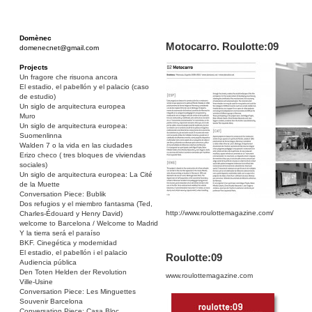
Domènec
Motocarro. Roulotte:09
domenecnet@gmail.com
Projects
Un fragore che risuona ancora
El estadio, el pabellón y el palacio (caso
de estudio)
Un siglo de arquitectura europea
Muro
Un siglo de arquitectura europea:
Suomenlinna
Walden 7 o la vida en las ciudades
Erizo checo ( tres bloques de viviendas
sociales)
Un siglo de arquitectura europea: La Cité
de la Muette
Conversation Piece: Bublik
Dos refugios y el miembro fantasma (Ted,
http://www.roulottemagazine.com/
Charles-Édouard y Henry David)
welcome to Barcelona / Welcome to Madrid
Y la tierra será el paraíso
BKF. Cinegética y modernidad
El estadio, el pabellón i el palacio
Roulotte:09
Audiencia pública
Den Toten Helden der Revolution
www.roulottemagazine.com
Ville-Usine
Conversation Piece: Les Minguettes
Souvenir Barcelona
Conversation Piece: Casa Bloc