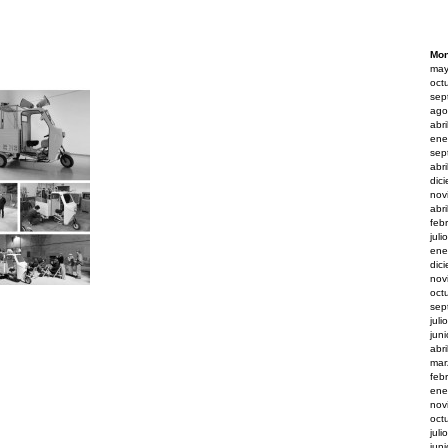
Mon
may
oct
sep
ago
abr
ene
sep
abr
dic
nov
abr
feb
juli
ene
dic
nov
oct
sep
juli
jun
abr
mar
feb
ene
nov
oct
juli
jun