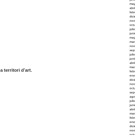
may
abr
feb
dic
nov
oct
juli
jun
may
mar
nov
sep
juli
jun
abr
mar
 territori d’art.
feb
ene
dic
nov
oct
sep
ago
juli
jun
abr
mar
feb
ene
dic
nov
oct