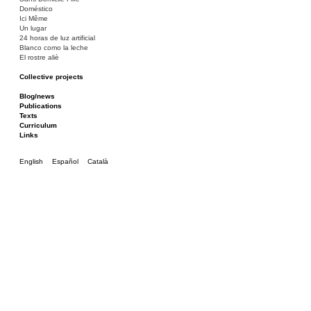
Doméstico
Ici Même
Un lugar
24 horas de luz artificial
Blanco como la leche
El rostre aliè
Collective projects
Bakunin 86
Ciza Muzej
Blog/news
Roulotte
Publications
Canòdrom/Canòdrom
Texts
ON Prat
Curriculum
Rieres/Rambles
Links
English
Español
Català