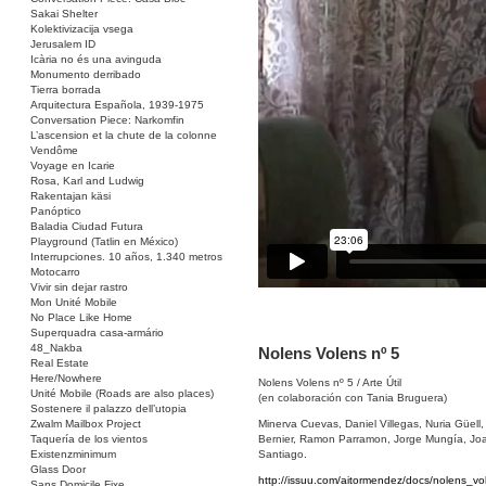
Sakai Shelter
Kolektivizacija vsega
Jerusalem ID
Icària no és una avinguda
Monumento derribado
Tierra borrada
Arquitectura Española, 1939-1975
Conversation Piece: Narkomfin
L’ascension et la chute de la colonne
Vendôme
Voyage en Icarie
Rosa, Karl and Ludwig
Rakentajan käsi
Panóptico
Baladia Ciudad Futura
Playground (Tatlin en México)
Interrupciones. 10 años, 1.340 metros
Motocarro
Vivir sin dejar rastro
Mon Unité Mobile
No Place Like Home
Superquadra casa-armário
48_Nakba
Nolens Volens nº 5
Real Estate
Here/Nowhere
Nolens Volens nº 5 / Arte Útil
Unité Mobile (Roads are also places)
(en colaboración con Tania Bruguera)
Sostenere il palazzo dell’utopia
Minerva Cuevas, Daniel Villegas, Nuria Güell
Zwalm Mailbox Project
Bernier, Ramon Parramon, Jorge Mungía, Joaq
Taquería de los vientos
Santiago.
Existenzminimum
Glass Door
http://issuu.com/aitormendez/docs/nolen
Sans Domicile Fixe