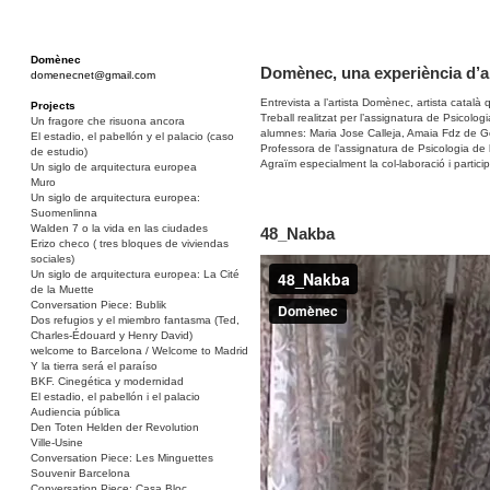
Domènec
Domènec, una experiència d’a
domenecnet@gmail.com
Entrevista a l’artista Domènec, artista català que
Projects
Treball realitzat per l’assignatura de Psicolog
Un fragore che risuona ancora
alumnes: Maria Jose Calleja, Amaia Fdz de Go
El estadio, el pabellón y el palacio (caso
Professora de l’assignatura de Psicologia de 
de estudio)
Agraïm especialment la col-laboració i partic
Un siglo de arquitectura europea
Muro
Un siglo de arquitectura europea:
Suomenlinna
Walden 7 o la vida en las ciudades
48_Nakba
Erizo checo ( tres bloques de viviendas
sociales)
Un siglo de arquitectura europea: La Cité
de la Muette
Conversation Piece: Bublik
Dos refugios y el miembro fantasma (Ted,
Charles-Édouard y Henry David)
welcome to Barcelona / Welcome to Madrid
Y la tierra será el paraíso
BKF. Cinegética y modernidad
El estadio, el pabellón i el palacio
Audiencia pública
Den Toten Helden der Revolution
Ville-Usine
Conversation Piece: Les Minguettes
Souvenir Barcelona
Conversation Piece: Casa Bloc