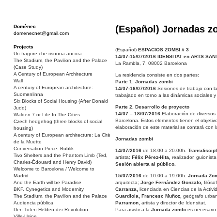
Domènec
(Español) Jornadas z
domenecnet@gmail.com
Projects
(Español)
ESPACIOS ZOMBI # 3
Un fragore che risuona ancora
14/07-15/07/2016 IDENSITAT en ARTS SA
The Stadium, the Pavilion and the Palace
La Rambla, 7, 08002 Barcelona
(Case Study)
A Century of European Architecture
La residencia consiste en dos partes:
Wall
Parte 1. Jornadas zombi
A century of European architecture:
14/07-16/07/2016
Sesiones de trabajo con la 
Suomenlinna
trabajado en torno a las dinámicas sociales 
Six Blocks of Social Housing (After Donald
Parte 2. Desarrollo de proyecto
Judd)
14/07 – 18/07/2016
Elaboración de diversos e
Walden 7 or Life In The Cities
Barcelona. Estos elementos tienen el objetivo
Czech hedgehog (three blocks of social
elaboración de este material se contará con l
housing)
A century of European architecture: La Cité
Jornadas zombi
de la Muette
Conversation Piece: Bublik
14/07/2016
de 18.00 a 20.00h.
Transdiscip
Two Shelters and the Phantom Limb (Ted,
artista;
Félix Pérez-Hita,
realizador, guionist
Charles-Édouard and Henry David)
Sesión abierta al público.
Welcome to Barcelona / Welcome to
Madrid
15/07/2016
de 10.00 a 19.00h.
Jornada Zom
And the Earth will be Paradise
arquitecta;
Jorge Fernández Gonzalo,
filóso
BKF. Cynegetics and Modernity
Carranza,
licenciada en Ciencias de la Activi
The Stadium, the Pavilion and the Palace
Guardiola, Francesc Muñoz,
geógrafo urba
Audiencia pública
Parramon,
artista y director de Idensitat
.
Den Toten Helden der Revolution
Para asistir a la
Jornada zombi
es necesario 
Ville-Usine