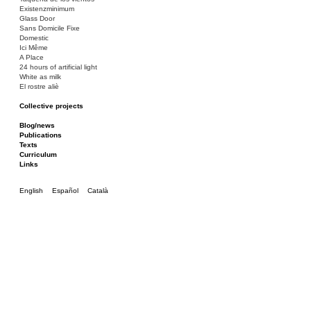
Existenzminimum
Glass Door
Sans Domicile Fixe
Domestic
Ici Même
A Place
24 hours of artificial light
White as milk
El rostre aliè
Collective projects
Bakunin 86
Ciza Muzej
Blog/news
Roulotte
Publications
Canòdrom/Canòdrom
Texts
ON Prat
Curriculum
Rieres/Rambles
Links
English
Español
Català