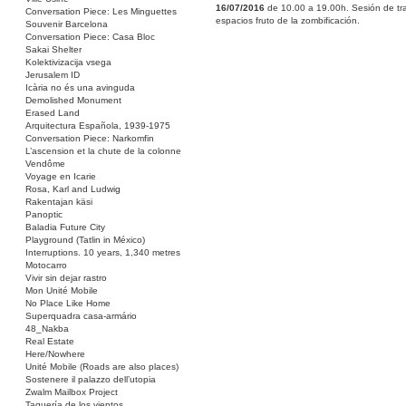
16/07/2016
de 10.00 a 19.00h. Sesión de tra
Conversation Piece: Les Minguettes
espacios fruto de la zombificación.
Souvenir Barcelona
Conversation Piece: Casa Bloc
Sakai Shelter
Kolektivizacija vsega
Jerusalem ID
Icària no és una avinguda
Demolished Monument
Erased Land
Arquitectura Española, 1939-1975
Conversation Piece: Narkomfin
L’ascension et la chute de la colonne
Vendôme
Voyage en Icarie
Rosa, Karl and Ludwig
Rakentajan käsi
Panoptic
Baladia Future City
Playground (Tatlin in México)
Interruptions. 10 years, 1,340 metres
Motocarro
Vivir sin dejar rastro
Mon Unité Mobile
No Place Like Home
Superquadra casa-armário
48_Nakba
Real Estate
Here/Nowhere
Unité Mobile (Roads are also places)
Sostenere il palazzo dell’utopia
Zwalm Mailbox Project
Taquería de los vientos