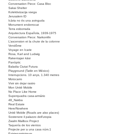
Conversation Piece: Casa Bloc
Sakai Shelter
Kolektivizacija vsega
Jerusalem ID
Icària no és una avinguda
Monument enderrocat
Terra esborrada
Arquitectura Española, 1939-1975
Conversation Piece: Narkomfin
L’ascension et la chute de la colonne
Vendôme
Voyage en Icarie
Rosa, Karl and Ludwig
Rakentajan käsi
Panòptic
Baladia Ciutat Futura
Playground (Tatlin en México)
Interrupcions. 10 anys, 1.340 metres
Motocarro
Vivir sin dejar rastro
Mon Unité Mobile
No Place Like Home
Superquadra casa-armário
48_Nakba
Real Estate
Here/Nowhere
Unité Mobile (Roads are also places)
Sostenere il palazzo dell’utopia
Zwalm Mailbox Project
Taquería de los vientos
Projecte per a una casa núm.1
Existenzminimum