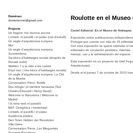
Domènec
Roulotte en el Museo 
domenecnet@gmail.com
Projects
Coctel Editorial: En el Museo de Antioquia
Un fragore che risuona ancora
L’estadi, el pavelló i el palau (cas d’estudi)
Exposición sobre publicaciones independient
Un segle d’arquitectura europea
Portugal que cuenta con más de 25 editorial
Mur
Con esta exposición se quiere estimular el med
Un segle d’arquitectura europea:
editoriales de circulación periódica. Además 
Suomenlinna
manejo, uso y la administración del espacio.
Sis blocs d’habitatges socials (després de
Esta exposición es un proyecto de Uriel Fogu
Donald Judd)
Arquitecturas) .
Walden 7 o la vida a les ciutats
Eriçó txec ( tres blocs d’habitatges socials)
Desde el el jueves 7 de octubre de 2010 has
Un segle d’arquitectura europea: La Cité
de la Muette
Conversation Piece: Bublik
Dos refugis i el membre fantasma (Ted,
Charles-Édouard i Henry David)
Welcome to Barcelona / Welcome to
Madrid
I la terra serà el paradís
BKF. Cinegètica i modernitat
L’estadi, el pavelló i el palau
Audiència pública
Den Toten Helden der Revolution
Ville-Usine
Conversation Piece: Les Minguettes
Souvenir Barcelona