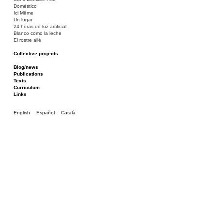
Doméstico
Ici Même
Un lugar
24 horas de luz artificial
Blanco como la leche
El rostre aliè
Collective projects
Bakunin 86
Ciza Muzej
Blog/news
Roulotte
Publications
Canòdrom/Canòdrom
Texts
ON Prat
Curriculum
Rieres/Rambles
Links
English
Español
Català