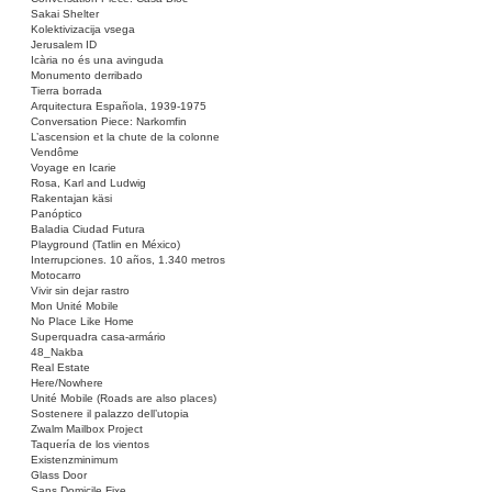
Sakai Shelter
Kolektivizacija vsega
Jerusalem ID
Icària no és una avinguda
Monumento derribado
Tierra borrada
Arquitectura Española, 1939-1975
Conversation Piece: Narkomfin
L’ascension et la chute de la colonne
Vendôme
Voyage en Icarie
Rosa, Karl and Ludwig
Rakentajan käsi
Panóptico
Baladia Ciudad Futura
Playground (Tatlin en México)
Interrupciones. 10 años, 1.340 metros
Motocarro
Vivir sin dejar rastro
Mon Unité Mobile
No Place Like Home
Superquadra casa-armário
48_Nakba
Real Estate
Here/Nowhere
Unité Mobile (Roads are also places)
Sostenere il palazzo dell’utopia
Zwalm Mailbox Project
Taquería de los vientos
Existenzminimum
Glass Door
Sans Domicile Fixe