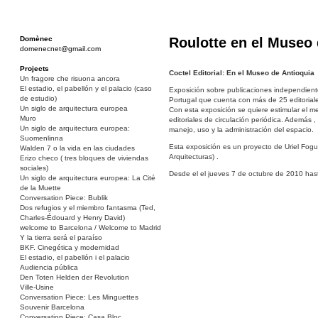
Domènec
Roulotte en el Museo 
domenecnet@gmail.com
Projects
Coctel Editorial: En el Museo de Antioquia
Un fragore che risuona ancora
El estadio, el pabellón y el palacio (caso
Exposición sobre publicaciones independient
de estudio)
Portugal que cuenta con más de 25 editorial
Un siglo de arquitectura europea
Con esta exposición se quiere estimular el med
Muro
editoriales de circulación periódica. Además 
Un siglo de arquitectura europea:
manejo, uso y la administración del espacio.
Suomenlinna
Esta exposición es un proyecto de Uriel Fogu
Walden 7 o la vida en las ciudades
Arquitecturas) .
Erizo checo ( tres bloques de viviendas
sociales)
Desde el el jueves 7 de octubre de 2010 has
Un siglo de arquitectura europea: La Cité
de la Muette
Conversation Piece: Bublik
Dos refugios y el miembro fantasma (Ted,
Charles-Édouard y Henry David)
welcome to Barcelona / Welcome to Madrid
Y la tierra será el paraíso
BKF. Cinegética y modernidad
El estadio, el pabellón i el palacio
Audiencia pública
Den Toten Helden der Revolution
Ville-Usine
Conversation Piece: Les Minguettes
Souvenir Barcelona
Conversation Piece: Casa Bloc