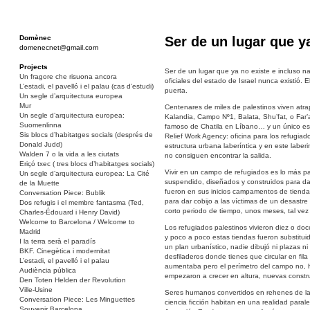
Domènec
Ser de un lugar que y
domenecnet@gmail.com
Projects
Ser de un lugar que ya no existe e incluso n
Un fragore che risuona ancora
oficiales del estado de Israel nunca existió.
L’estadi, el pavelló i el palau (cas d’estudi)
puerta.
Un segle d’arquitectura europea
Mur
Centenares de miles de palestinos viven atr
Un segle d’arquitectura europea:
Kalandia, Campo Nº1, Balata, Shu’fat, o Far’a
Suomenlinna
famoso de Chatila en Líbano… y un único est
Sis blocs d’habitatges socials (després de
Relief Work Agency: oficina para los refugia
Donald Judd)
estructura urbana laberíntica y en este laber
Walden 7 o la vida a les ciutats
no consiguen encontrar la salida.
Eriçó txec ( tres blocs d’habitatges socials)
Vivir en un campo de refugiados es lo más p
Un segle d’arquitectura europea: La Cité
suspendido, diseñados y construidos para dar
de la Muette
fueron en sus inicios campamentos de tienda
Conversation Piece: Bublik
para dar cobijo a las víctimas de un desastr
Dos refugis i el membre fantasma (Ted,
corto periodo de tiempo, unos meses, tal ve
Charles-Édouard i Henry David)
Welcome to Barcelona / Welcome to
Los refugiados palestinos vivieron diez o do
Madrid
y poco a poco estas tiendas fueron substitu
I la terra serà el paradís
un plan urbanístico, nadie dibujó ni plazas n
BKF. Cinegètica i modernitat
desfiladeros donde tienes que circular en fil
L’estadi, el pavelló i el palau
aumentaba pero el perímetro del campo no, ha
Audiència pública
empezaron a crecer en altura, nuevas constr
Den Toten Helden der Revolution
Ville-Usine
Seres humanos convertidos en rehenes de la 
Conversation Piece: Les Minguettes
ciencia ficción habitan en una realidad paral
Souvenir Barcelona