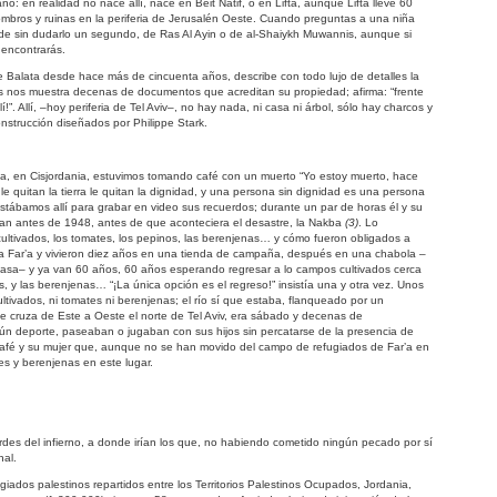
: en realidad no nace allí, nace en Beit Natif, o en Lifta, aunque Lifta lleve 60
bros y ruinas en la periferia de Jerusalén Oeste. Cuando preguntas a una niña
e sin dudarlo un segundo, de Ras Al Ayin o de al-Shaiykh Muwannis, aunque si
encontrarás.
Balata desde hace más de cincuenta años, describe con todo lujo de detalles la
as nos muestra decenas de documentos que acreditan su propiedad; afirma: “frente
!”. Allí, –hoy periferia de Tel Aviv–, no hay nada, ni casa ni árbol, sólo hay charcos y
nstrucción diseñados por Philippe Stark.
’a, en Cisjordania, estuvimos tomando café con un muerto “Yo estoy muerto, hace
e quitan la tierra le quitan la dignidad, y una persona sin dignidad es una persona
 Estábamos allí para grabar en video sus recuerdos; durante un par de horas él y su
an antes de 1948, antes de que aconteciera el desastre, la Nakba
(3)
. Lo
 cultivados, los tomates, los pepinos, las berenjenas… y cómo fueron obligados a
a Far’a y vivieron diez años en una tienda de campaña, después en una chabola –
casa– y ya van 60 años, 60 años esperando regresar a lo campos cultivados cerca
s, y las berenjenas… “¡La única opción es el regreso!” insistía una y otra vez. Unos
ltivados, ni tomates ni berenjenas; el río sí que estaba, flanqueado por un
e cruza de Este a Oeste el norte de Tel Aviv, era sábado y decenas de
n deporte, paseaban o jugaban con sus hijos sin percatarse de la presencia de
afé y su mujer que, aunque no se han movido del campo de refugiados de Far’a en
s y berenjenas en este lugar.
rdes del infierno, a donde irían los que, no habiendo cometido ningún pecado por sí
nal.
ados palestinos repartidos entre los Territorios Palestinos Ocupados, Jordania,