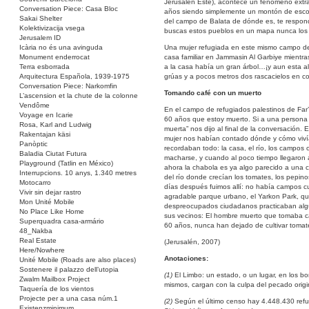
Jerusalén Este), acontece un fenómeno extraño
Conversation Piece: Casa Bloc
años siendo simplemente un montón de escom
Sakai Shelter
del campo de Balata de dónde es, te respond
Kolektivizacija vsega
buscas estos pueblos en un mapa nunca los 
Jerusalem ID
Icària no és una avinguda
Una mujer refugiada en este mismo campo de 
Monument enderrocat
casa familiar en Jammasin Al Garbiye mientr
Terra esborrada
a la casa había un gran árbol…¡y aun esta allí
Arquitectura Española, 1939-1975
grúas y a pocos metros dos rascacielos en co
Conversation Piece: Narkomfin
Tomando café con un muerto
L’ascension et la chute de la colonne
Vendôme
En el campo de refugiados palestinos de Far
Voyage en Icarie
60 años que estoy muerto. Si a una persona l
Rosa, Karl and Ludwig
muerta” nos dijo al final de la conversación.
Rakentajan käsi
mujer nos habían contado dónde y cómo viví
Panòptic
recordaban todo: la casa, el río, los campos
Baladia Ciutat Futura
macharse, y cuando al poco tiempo llegaron 
Playground (Tatlin en México)
ahora la chabola es ya algo parecido a una 
Interrupcions. 10 anys, 1.340 metres
del río donde crecían los tomates, los pepino
Motocarro
días después fuimos allí: no había campos cu
Vivir sin dejar rastro
agradable parque urbano, el Yarkon Park, qu
Mon Unité Mobile
despreocupados ciudadanos practicaban algú
No Place Like Home
sus vecinos: El hombre muerto que tomaba c
Superquadra casa-armário
60 años, nunca han dejado de cultivar tomate
48_Nakba
Real Estate
(Jerusalén, 2007)
Here/Nowhere
Anotaciones:
Unité Mobile (Roads are also places)
Sostenere il palazzo dell’utopia
(1)
El Limbo: un estado, o un lugar, en los bo
Zwalm Mailbox Project
mismos, cargan con la culpa del pecado origi
Taquería de los vientos
Projecte per a una casa núm.1
(2)
Según el último censo hay 4.448.430 refugi
Existenzminimum