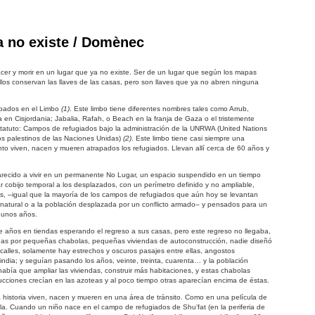
a no existe / Domènec
acer y morir en un lugar que ya no existe. Ser de un lugar que según los mapas
 Ellos conservan las llaves de las casas, pero son llaves que ya no abren ninguna
apados en el Limbo
(1)
. Este limbo tiene diferentes nombres tales como Arrub,
 en Cisjordania; Jabalia, Rafah, o Beach en la franja de Gaza o el tristemente
atuto: Campos de refugiados bajo la administración de la UNRWA (United Nations
dos palestinos de las Naciones Unidas)
(2)
. Este limbo tiene casi siempre una
into viven, nacen y mueren atrapados los refugiados. Llevan allí cerca de 60 años y
arecido a vivir en un permanente No Lugar, un espacio suspendido en un tiempo
 cobijo temporal a los desplazados, con un perímetro definido y no ampliable,
s, –igual que la mayoría de los campos de refugiados que aún hoy se levantan
e natural o a la población desplazada por un conflicto armado– y pensados para un
z unos años.
ce años en tiendas esperando el regreso a sus casas, pero este regreso no llegaba,
idas por pequeñas chabolas, pequeñas viviendas de autoconstrucción, nadie diseñó
i calles, solamente hay estrechos y oscuros pasajes entre ellas, angostos
a india; y seguían pasando los años, veinte, treinta, cuarenta… y la población
bía que ampliar las viviendas, construir más habitaciones, y estas chabolas
ucciones crecían en las azoteas y al poco tiempo otras aparecían encima de éstas.
historia viven, nacen y mueren en una área de tránsito. Como en una película de
ela. Cuando un niño nace en el campo de refugiados de Shu’fat (en la periferia de