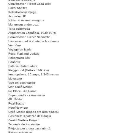
Conversation Piece: Casa Bloc
Sakai Shelter
Kolektivizacija vsega
Jerusalem ID
Icària no és una avinguda
Monument enderrocat
Terra esborrada
Arquitectura Española, 1939-1975
Conversation Piece: Narkomfin
L’ascension et la chute de la colonne
Vendôme
Voyage en Icarie
Rosa, Karl and Ludwig
Rakentajan käsi
Panòptic
Baladia Ciutat Futura
Playground (Tatlin en México)
Interrupcions. 10 anys, 1.340 metres
Motocarro
Vivir sin dejar rastro
Mon Unité Mobile
No Place Like Home
Superquadra casa-armário
48_Nakba
Real Estate
Here/Nowhere
Unité Mobile (Roads are also places)
Sostenere il palazzo dell’utopia
Zwalm Mailbox Project
Taquería de los vientos
Projecte per a una casa núm.1
Existenzminimum