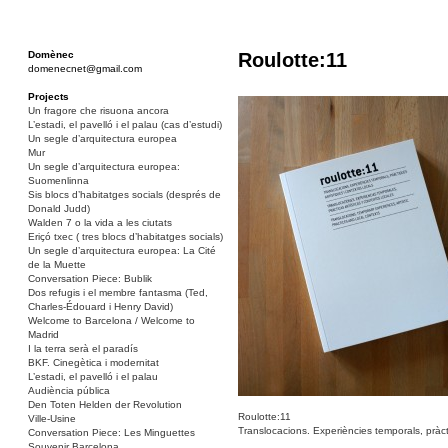
Domènec
Roulotte:11
domenecnet@gmail.com
Projects
Un fragore che risuona ancora
L’estadi, el pavelló i el palau (cas d’estudi)
Un segle d’arquitectura europea
Mur
Un segle d’arquitectura europea:
Suomenlinna
Sis blocs d’habitatges socials (després de
Donald Judd)
Walden 7 o la vida a les ciutats
Eriçó txec ( tres blocs d’habitatges socials)
Un segle d’arquitectura europea: La Cité
de la Muette
Conversation Piece: Bublik
Dos refugis i el membre fantasma (Ted,
Charles-Édouard i Henry David)
Welcome to Barcelona / Welcome to
Madrid
I la terra serà el paradís
BKF. Cinegètica i modernitat
L’estadi, el pavelló i el palau
Audiència pública
Den Toten Helden der Revolution
Roulotte:11
Ville-Usine
Translocacions. Experiències temporals, pràcti
Conversation Piece: Les Minguettes
Souvenir Barcelona