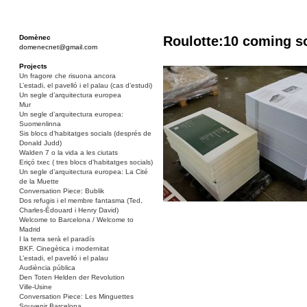
Domènec
Roulotte:10 coming s
domenecnet@gmail.com
Projects
Un fragore che risuona ancora
L’estadi, el pavelló i el palau (cas d’estudi)
Un segle d’arquitectura europea
Mur
Un segle d’arquitectura europea:
Suomenlinna
Sis blocs d’habitatges socials (després de
Donald Judd)
Walden 7 o la vida a les ciutats
Eriçó txec ( tres blocs d’habitatges socials)
Un segle d’arquitectura europea: La Cité
de la Muette
Conversation Piece: Bublik
Dos refugis i el membre fantasma (Ted,
Charles-Édouard i Henry David)
Welcome to Barcelona / Welcome to
Madrid
I la terra serà el paradís
BKF. Cinegètica i modernitat
L’estadi, el pavelló i el palau
Audiència pública
Den Toten Helden der Revolution
Ville-Usine
Conversation Piece: Les Minguettes
Souvenir Barcelona