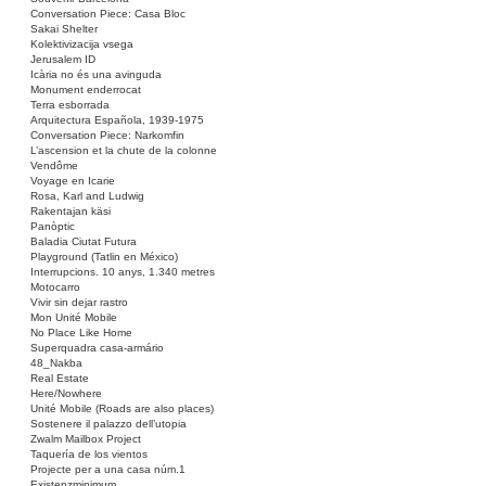
Conversation Piece: Casa Bloc
Sakai Shelter
Kolektivizacija vsega
Jerusalem ID
Icària no és una avinguda
Monument enderrocat
Terra esborrada
Arquitectura Española, 1939-1975
Conversation Piece: Narkomfin
L’ascension et la chute de la colonne
Vendôme
Voyage en Icarie
Rosa, Karl and Ludwig
Rakentajan käsi
Panòptic
Baladia Ciutat Futura
Playground (Tatlin en México)
Interrupcions. 10 anys, 1.340 metres
Motocarro
Vivir sin dejar rastro
Mon Unité Mobile
No Place Like Home
Superquadra casa-armário
48_Nakba
Real Estate
Here/Nowhere
Unité Mobile (Roads are also places)
Sostenere il palazzo dell’utopia
Zwalm Mailbox Project
Taquería de los vientos
Projecte per a una casa núm.1
Existenzminimum