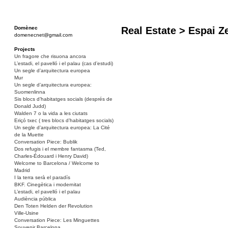
Domènec
Real Estate > Espai Z
domenecnet@gmail.com
Projects
Un fragore che risuona ancora
L’estadi, el pavelló i el palau (cas d’estudi)
Un segle d’arquitectura europea
Mur
Un segle d’arquitectura europea:
Suomenlinna
Sis blocs d’habitatges socials (després de
Donald Judd)
Walden 7 o la vida a les ciutats
Eriçó txec ( tres blocs d’habitatges socials)
Un segle d’arquitectura europea: La Cité
de la Muette
Conversation Piece: Bublik
Dos refugis i el membre fantasma (Ted,
Charles-Édouard i Henry David)
Welcome to Barcelona / Welcome to
Madrid
I la terra serà el paradís
BKF. Cinegètica i modernitat
L’estadi, el pavelló i el palau
Audiència pública
Den Toten Helden der Revolution
Ville-Usine
Conversation Piece: Les Minguettes
Souvenir Barcelona