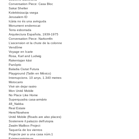
Conversation Piece: Casa Bloc
Sakai Shelter
Kolektivizacija vsega
Jerusalem ID
Icària no és una avinguda
Monument enderrocat
Terra esborrada
Arquitectura Española, 1939-1975
Conversation Piece: Narkomfin
L’ascension et la chute de la colonne
Vendôme
Voyage en Icarie
Rosa, Karl and Ludwig
Rakentajan käsi
Panòptic
Baladia Ciutat Futura
Playground (Tatlin en México)
Interrupcions. 10 anys, 1.340 metres
Motocarro
Vivir sin dejar rastro
Mon Unité Mobile
No Place Like Home
Superquadra casa-armário
48_Nakba
Real Estate
Here/Nowhere
Unité Mobile (Roads are also places)
Sostenere il palazzo dell’utopia
Zwalm Mailbox Project
Taquería de los vientos
Projecte per a una casa núm.1
Existenzminimum