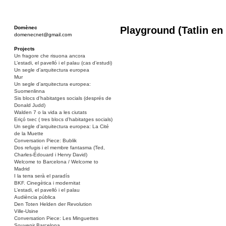
Domènec
Playground (Tatlin en
domenecnet@gmail.com
Projects
Un fragore che risuona ancora
L’estadi, el pavelló i el palau (cas d’estudi)
Un segle d’arquitectura europea
Mur
Un segle d’arquitectura europea:
Suomenlinna
Sis blocs d’habitatges socials (després de
Donald Judd)
Walden 7 o la vida a les ciutats
Eriçó txec ( tres blocs d’habitatges socials)
Un segle d’arquitectura europea: La Cité
de la Muette
Conversation Piece: Bublik
Dos refugis i el membre fantasma (Ted,
Charles-Édouard i Henry David)
Welcome to Barcelona / Welcome to
Madrid
I la terra serà el paradís
BKF. Cinegètica i modernitat
L’estadi, el pavelló i el palau
Audiència pública
Den Toten Helden der Revolution
Ville-Usine
Conversation Piece: Les Minguettes
Souvenir Barcelona