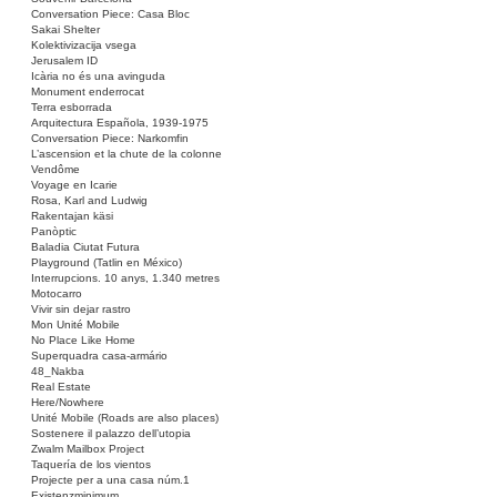
Conversation Piece: Casa Bloc
Sakai Shelter
Kolektivizacija vsega
Jerusalem ID
Icària no és una avinguda
Monument enderrocat
Terra esborrada
Arquitectura Española, 1939-1975
Conversation Piece: Narkomfin
L’ascension et la chute de la colonne
Vendôme
Voyage en Icarie
Rosa, Karl and Ludwig
Rakentajan käsi
Panòptic
Baladia Ciutat Futura
Playground (Tatlin en México)
Interrupcions. 10 anys, 1.340 metres
Motocarro
Vivir sin dejar rastro
Mon Unité Mobile
No Place Like Home
Superquadra casa-armário
48_Nakba
Real Estate
Here/Nowhere
Unité Mobile (Roads are also places)
Sostenere il palazzo dell’utopia
Zwalm Mailbox Project
Taquería de los vientos
Projecte per a una casa núm.1
Existenzminimum