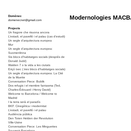
Domènec
Modernologies MACB
domenecnet@gmail.com
Projects
Un fragore che risuona ancora
L’estadi, el pavelló i el palau (cas d’estudi)
Un segle d’arquitectura europea
Mur
Un segle d’arquitectura europea:
Suomenlinna
Sis blocs d’habitatges socials (després de
Donald Judd)
Walden 7 o la vida a les ciutats
Eriçó txec ( tres blocs d’habitatges socials)
Un segle d’arquitectura europea: La Cité
de la Muette
Conversation Piece: Bublik
Dos refugis i el membre fantasma (Ted,
Charles-Édouard i Henry David)
Welcome to Barcelona / Welcome to
Madrid
I la terra serà el paradís
BKF. Cinegètica i modernitat
L’estadi, el pavelló i el palau
Audiència pública
Den Toten Helden der Revolution
Ville-Usine
Conversation Piece: Les Minguettes
Souvenir Barcelona