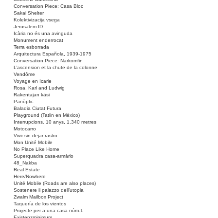
Conversation Piece: Casa Bloc
Sakai Shelter
Kolektivizacija vsega
Jerusalem ID
Icària no és una avinguda
Monument enderrocat
Terra esborrada
Arquitectura Española, 1939-1975
Conversation Piece: Narkomfin
L’ascension et la chute de la colonne
Vendôme
Voyage en Icarie
Rosa, Karl and Ludwig
Rakentajan käsi
Panòptic
Baladia Ciutat Futura
Playground (Tatlin en México)
Interrupcions. 10 anys, 1.340 metres
Motocarro
Vivir sin dejar rastro
Mon Unité Mobile
No Place Like Home
Superquadra casa-armário
48_Nakba
Real Estate
Here/Nowhere
Unité Mobile (Roads are also places)
Sostenere il palazzo dell’utopia
Zwalm Mailbox Project
Taquería de los vientos
Projecte per a una casa núm.1
Existenzminimum