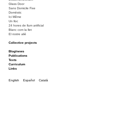
Glass Door
Sans Domicile Fixe
Domèstic
Ici Même
Un lloc
24 hores de llum artificial
Blanc com la llet
El rostre aliè
Collective projects
La Barcassa, un lloc per a tothom
Bakunin 86
Blog/news
Ciza Muzej
Publications
Roulotte
Texts
Canòdrom/Canòdrom
Curriculum
ON Prat
Links
Rieres/Rambles
English
Español
Català