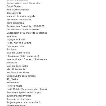
Conversation Piece: Casa Bloc
Sakai Shelter
Kolektivizacija vsega
Jerusalem ID
Icària no és una avinguda
Monument enderrocat
Terra esborrada
Arquitectura Española, 1939-1975
Conversation Piece: Narkomfin
L’ascension et la chute de la colonne
Vendôme
Voyage en Icarie
Rosa, Karl and Ludwig
Rakentajan käsi
Panòptic
Baladia Ciutat Futura
Playground (Tatlin en México)
Interrupcions. 10 anys, 1.340 metres
Motocarro
Vivir sin dejar rastro
Mon Unité Mobile
No Place Like Home
Superquadra casa-armário
48_Nakba
Real Estate
Here/Nowhere
Unité Mobile (Roads are also places)
Sostenere il palazzo dell’utopia
Zwalm Mailbox Project
Taquería de los vientos
Projecte per a una casa núm.1
Existenzminimum