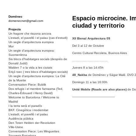
Domènec
Espacio microcine. I
domenecnet@gmail.com
ciudad y territorio
Projects
Un fragore che risuona ancora
L’estadi, el pavelló i el palau (cas d’estudi)
XII Bienal Arquitectura 09
Un segle d’arquitectura europea
Del 3 al 12 de Octubre
Mur
Un segle d’arquitectura europea:
Centro Cultural Recoleta, Buenos Aires
Suomenlinna
Sis blocs d’habitatges socials (després de
……………………………..
Donald Judd)
Walden 7 o la vida a les ciutats
Jueves 8 a las 14:45h
Eriçó txec ( tres blocs d’habitatges socials)
48_Nakba
de Domènec y Sàgar Malé. DVD 2
Un segle d’arquitectura europea: La Cité
de la Muette
Domingo 11 a las 16:00h
Conversation Piece: Bublik
Dos refugis i el membre fantasma (Ted,
Unité Mobile (Roads are also places)
de Do
Charles-Édouard i Henry David)
——————————————
Welcome to Barcelona / Welcome to
Madrid
I la terra serà el paradís
BKF. Cinegètica i modernitat
L’estadi, el pavelló i el palau
Audiència pública
Den Toten Helden der Revolution
Ville-Usine
Conversation Piece: Les Minguettes
Souvenir Barcelona