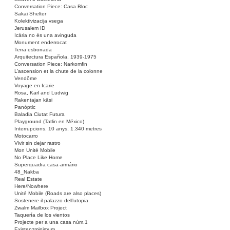
Conversation Piece: Casa Bloc
Sakai Shelter
Kolektivizacija vsega
Jerusalem ID
Icària no és una avinguda
Monument enderrocat
Terra esborrada
Arquitectura Española, 1939-1975
Conversation Piece: Narkomfin
L’ascension et la chute de la colonne
Vendôme
Voyage en Icarie
Rosa, Karl and Ludwig
Rakentajan käsi
Panòptic
Baladia Ciutat Futura
Playground (Tatlin en México)
Interrupcions. 10 anys, 1.340 metres
Motocarro
Vivir sin dejar rastro
Mon Unité Mobile
No Place Like Home
Superquadra casa-armário
48_Nakba
Real Estate
Here/Nowhere
Unité Mobile (Roads are also places)
Sostenere il palazzo dell’utopia
Zwalm Mailbox Project
Taquería de los vientos
Projecte per a una casa núm.1
Existenzminimum