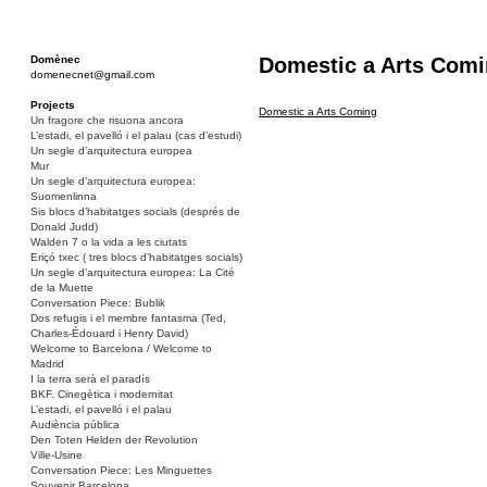
Domènec
Domestic a Arts Com
domenecnet@gmail.com
Projects
Domestic a Arts Coming
Un fragore che risuona ancora
L’estadi, el pavelló i el palau (cas d’estudi)
Un segle d’arquitectura europea
Mur
Un segle d’arquitectura europea:
Suomenlinna
Sis blocs d’habitatges socials (després de
Donald Judd)
Walden 7 o la vida a les ciutats
Eriçó txec ( tres blocs d’habitatges socials)
Un segle d’arquitectura europea: La Cité
de la Muette
Conversation Piece: Bublik
Dos refugis i el membre fantasma (Ted,
Charles-Édouard i Henry David)
Welcome to Barcelona / Welcome to
Madrid
I la terra serà el paradís
BKF. Cinegètica i modernitat
L’estadi, el pavelló i el palau
Audiència pública
Den Toten Helden der Revolution
Ville-Usine
Conversation Piece: Les Minguettes
Souvenir Barcelona