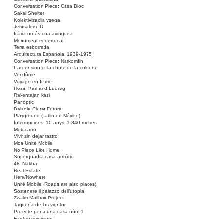
Conversation Piece: Casa Bloc
Sakai Shelter
Kolektivizacija vsega
Jerusalem ID
Icària no és una avinguda
Monument enderrocat
Terra esborrada
Arquitectura Española, 1939-1975
Conversation Piece: Narkomfin
L’ascension et la chute de la colonne
Vendôme
Voyage en Icarie
Rosa, Karl and Ludwig
Rakentajan käsi
Panòptic
Baladia Ciutat Futura
Playground (Tatlin en México)
Interrupcions. 10 anys, 1.340 metres
Motocarro
Vivir sin dejar rastro
Mon Unité Mobile
No Place Like Home
Superquadra casa-armário
48_Nakba
Real Estate
Here/Nowhere
Unité Mobile (Roads are also places)
Sostenere il palazzo dell’utopia
Zwalm Mailbox Project
Taquería de los vientos
Projecte per a una casa núm.1
Existenzminimum