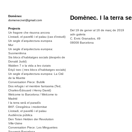
Domènec
Domènec. I la terra se
domenecnet@gmail.com
Projects
Del 19 de gener al 16 de març de 2019
Un fragore che risuona ancora
adn galeria
L’estadi, el pavelló i el palau (cas d’estudi)
C. Enric Granados, 49
Un segle d’arquitectura europea
08008 Barcelona
Mur
Un segle d’arquitectura europea:
Suomenlinna
Sis blocs d’habitatges socials (després de
Donald Judd)
Walden 7 o la vida a les ciutats
Eriçó txec ( tres blocs d’habitatges socials)
Un segle d’arquitectura europea: La Cité
de la Muette
Conversation Piece: Bublik
Dos refugis i el membre fantasma (Ted,
Charles-Édouard i Henry David)
Welcome to Barcelona / Welcome to
Madrid
I la terra serà el paradís
BKF. Cinegètica i modernitat
L’estadi, el pavelló i el palau
Audiència pública
Den Toten Helden der Revolution
Ville-Usine
Conversation Piece: Les Minguettes
Souvenir Barcelona