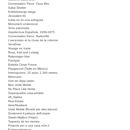
Conversation Piece: Casa Bloc
Sakai Shelter
Kolektivizacija vsega
Jerusalem ID
Icària no és una avinguda
Monument enderrocat
Terra esborrada
Arquitectura Española, 1939-1975
Conversation Piece: Narkomfin
L’ascension et la chute de la colonne
Vendôme
Voyage en Icarie
Rosa, Karl and Ludwig
Rakentajan käsi
Panòptic
Baladia Ciutat Futura
Playground (Tatlin en México)
Interrupcions. 10 anys, 1.340 metres
Motocarro
Vivir sin dejar rastro
Mon Unité Mobile
No Place Like Home
Superquadra casa-armário
48_Nakba
Real Estate
Here/Nowhere
Unité Mobile (Roads are also places)
Sostenere il palazzo dell’utopia
Zwalm Mailbox Project
Taquería de los vientos
Projecte per a una casa núm.1
Existenzminimum