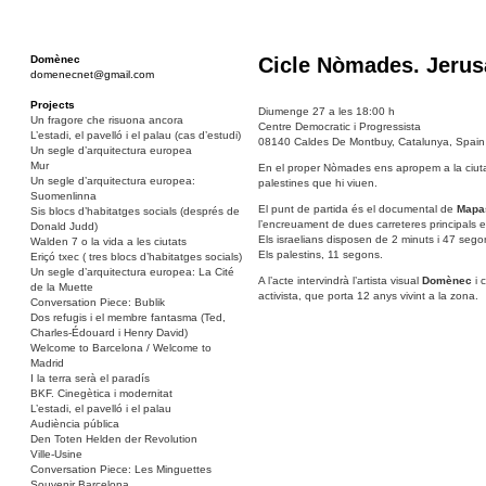
Domènec
Cicle Nòmades. Jerus
domenecnet@gmail.com
Projects
Diumenge 27 a les 18:00 h
Un fragore che risuona ancora
Centre Democratic i Progressista
L’estadi, el pavelló i el palau (cas d’estudi)
08140 Caldes De Montbuy, Catalunya, Spain
Un segle d’arquitectura europea
Mur
En el proper Nòmades ens apropem a la ciutat de
Un segle d’arquitectura europea:
palestines que hi viuen.
Suomenlinna
El punt de partida és el documental de
Mapa
Sis blocs d’habitatges socials (després de
l’encreuament de dues carreteres principals en
Donald Judd)
Els israelians disposen de 2 minuts i 47 segon
Walden 7 o la vida a les ciutats
Els palestins, 11 segons.
Eriçó txec ( tres blocs d’habitatges socials)
Un segle d’arquitectura europea: La Cité
A l’acte intervindrà l’artista visual
Domènec
i 
de la Muette
activista, que porta 12 anys vivint a la zona.
Conversation Piece: Bublik
Dos refugis i el membre fantasma (Ted,
Charles-Édouard i Henry David)
Welcome to Barcelona / Welcome to
Madrid
I la terra serà el paradís
BKF. Cinegètica i modernitat
L’estadi, el pavelló i el palau
Audiència pública
Den Toten Helden der Revolution
Ville-Usine
Conversation Piece: Les Minguettes
Souvenir Barcelona