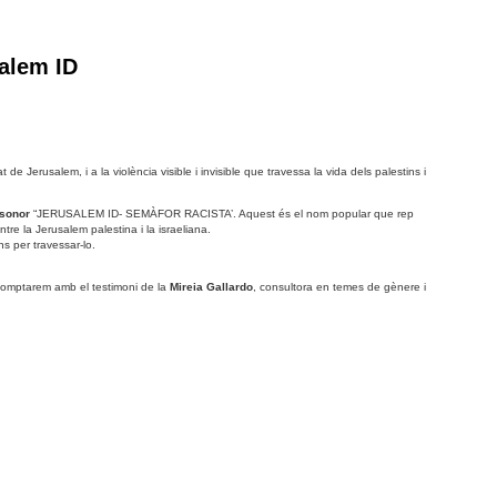
alem ID
 Jerusalem, i a la violència visible i invisible que travessa la vida dels palestins i
sonor
“JERUSALEM ID- SEMÀFOR RACISTA’. Aquest és el nom popular que rep
tre la Jerusalem palestina i la israeliana.
s per travessar-lo.
comptarem amb el testimoni de la
Mireia Gallardo
, consultora en temes de gènere i