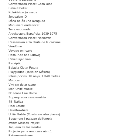
Conversation Piece: Casa Bloc
Sakai Shelter
Kolektivizacija vsega
Jerusalem ID
Icària no és una avinguda
Monument enderrocat
Terra esborrada
Arquitectura Española, 1939-1975
Conversation Piece: Narkomfin
L’ascension et la chute de la colonne
Vendôme
Voyage en Icarie
Rosa, Karl and Ludwig
Rakentajan käsi
Panòptic
Baladia Ciutat Futura
Playground (Tatlin en México)
Interrupcions. 10 anys, 1.340 metres
Motocarro
Vivir sin dejar rastro
Mon Unité Mobile
No Place Like Home
Superquadra casa-armário
48_Nakba
Real Estate
Here/Nowhere
Unité Mobile (Roads are also places)
Sostenere il palazzo dell’utopia
Zwalm Mailbox Project
Taquería de los vientos
Projecte per a una casa núm.1
Existenzminimum