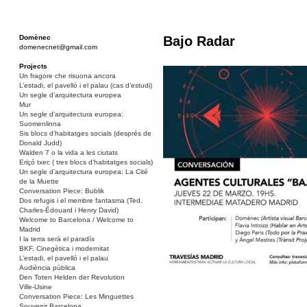
Domènec
Bajo Radar
domenecnet@gmail.com
Projects
Un fragore che risuona ancora
L’estadi, el pavelló i el palau (cas d’estudi)
Un segle d’arquitectura europea
Mur
Un segle d’arquitectura europea:
Suomenlinna
Sis blocs d’habitatges socials (després de
Donald Judd)
Walden 7 o la vida a les ciutats
Eriçó txec ( tres blocs d’habitatges socials)
Un segle d’arquitectura europea: La Cité
de la Muette
Conversation Piece: Bublik
Dos refugis i el membre fantasma (Ted,
Charles-Édouard i Henry David)
Welcome to Barcelona / Welcome to
Madrid
I la terra serà el paradís
BKF. Cinegètica i modernitat
L’estadi, el pavelló i el palau
Audiència pública
Den Toten Helden der Revolution
Ville-Usine
Conversation Piece: Les Minguettes
Souvenir Barcelona