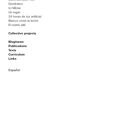
Doméstico
Ici Même
Un lugar
24 horas de luz artificial
Blanco como la leche
El rostre aliè
Collective projects
Bakunin 86
Ciza Muzej
Blog/news
Roulotte
Publications
Canòdrom/Canòdrom
Texts
ON Prat
Curriculum
Rieres/Rambles
Links
Español