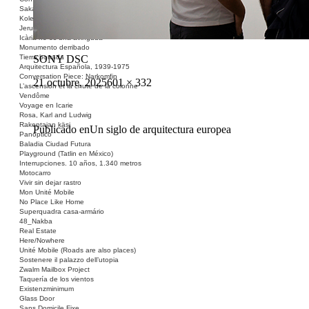
Sakai Shelter
Kolektivizacija vsega
Jerusalem ID
Icària no és una avinguda
Monumento derribado
SONY DSC
Tierra borrada
Arquitectura Española, 1939-1975
Conversation Piece: Narkomfin
Publicado
Tamaño
21 octubre, 2025
601 × 332
L’ascension et la chute de la colonne
el
completo
Vendôme
Voyage en Icarie
Rosa, Karl and Ludwig
Rakentajan käsi
Navegación
Publicado en
Un siglo de arquitectura europea
Panóptico
Baladia Ciudad Futura
de
Playground (Tatlin en México)
Interrupciones. 10 años, 1.340 metros
entradas
Motocarro
Vivir sin dejar rastro
Mon Unité Mobile
No Place Like Home
Superquadra casa-armário
48_Nakba
Real Estate
Here/Nowhere
Unité Mobile (Roads are also places)
Sostenere il palazzo dell’utopia
Zwalm Mailbox Project
Taquería de los vientos
Existenzminimum
Glass Door
Sans Domicile Fixe