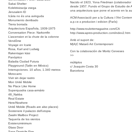
Nacido el 1923, Yona Friedman (colaborador d
Sakai Shelter
desde 1957. Fundo el Grupo de Estudio de Ar
Kolektivizacija vsega
una arquitectura que pone el acento en la aut
Jerusalem ID
Icària no és una avinguda
ACM Associació per a la Cultura i l’Art Conte
Monumento derribado
a.p.r.e.s producion i edicion (París)
Tierra borrada
Arquitectura Española, 1939-1975
http://www.roulottemagazine.com/CA
Conversation Piece: Narkomfin
http://www.apres-production.com/index2.htm
L’ascension et la chute de la colonne
Amb el suport de:
Vendôme
M|A|C Mataró Art Contemporani
Voyage en Icarie
Rosa, Karl and Ludwig
Con la colaboración de Moritz Cerveses
Rakentajan käsi
>>
Panóptico
Baladia Ciudad Futura
múltiplos
Playground (Tatlin en México)
c/ Joaquim Costa 30
Interrupciones. 10 años, 1.340 metros
Barcelona
Motocarro
Vivir sin dejar rastro
Mon Unité Mobile
No Place Like Home
Superquadra casa-armário
48_Nakba
Real Estate
Here/Nowhere
Unité Mobile (Roads are also places)
Sostenere il palazzo dell’utopia
Zwalm Mailbox Project
Taquería de los vientos
Existenzminimum
Glass Door
Sans Domicile Fixe