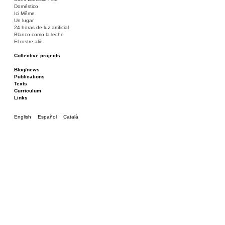
Doméstico
Ici Même
Un lugar
24 horas de luz artificial
Blanco como la leche
El rostre aliè
Collective projects
Bakunin 86
Ciza Muzej
Blog/news
Roulotte
Publications
Canòdrom/Canòdrom
Texts
ON Prat
Curriculum
Rieres/Rambles
Links
English
Español
Català