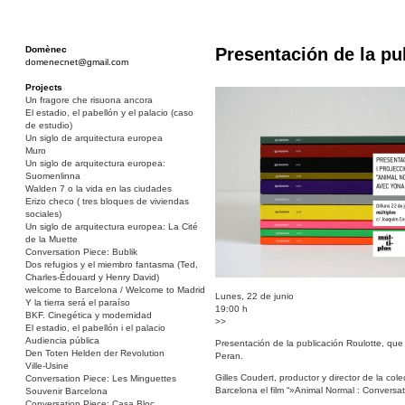
Domènec
Presentación de la pu
domenecnet@gmail.com
Projects
Un fragore che risuona ancora
El estadio, el pabellón y el palacio (caso
de estudio)
Un siglo de arquitectura europea
Muro
Un siglo de arquitectura europea:
Suomenlinna
Walden 7 o la vida en las ciudades
Erizo checo ( tres bloques de viviendas
sociales)
Un siglo de arquitectura europea: La Cité
de la Muette
Conversation Piece: Bublik
Dos refugios y el miembro fantasma (Ted,
Charles-Édouard y Henry David)
welcome to Barcelona / Welcome to Madrid
Lunes, 22 de junio
Y la tierra será el paraíso
19:00 h
BKF. Cinegética y modernidad
>>
El estadio, el pabellón i el palacio
Audiencia pública
Presentación de la publicación Roulotte, que
Den Toten Helden der Revolution
Peran.
Ville-Usine
Gilles Coudert, productor y director de la col
Conversation Piece: Les Minguettes
Barcelona el film “»Animal Normal : Convers
Souvenir Barcelona
Conversation Piece: Casa Bloc