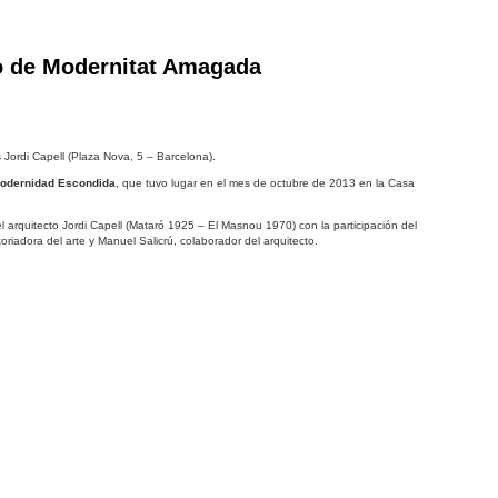
o de Modernitat Amagada
s Jordi Capell (Plaza Nova, 5 – Barcelona).
odernidad Escondida
, que tuvo lugar en el mes de octubre de 2013 en la Casa
el arquitecto Jordi Capell (Mataró 1925 – El Masnou 1970) con la participación del
oriadora del arte y Manuel Salicrú, colaborador del arquitecto.