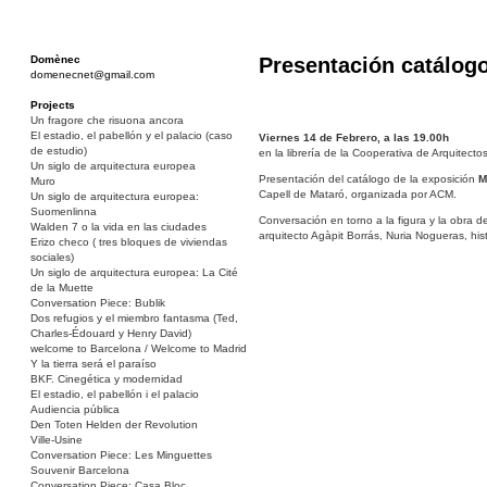
Domènec
Presentación catálog
domenecnet@gmail.com
Projects
Un fragore che risuona ancora
El estadio, el pabellón y el palacio (caso
Viernes 14 de Febrero, a las 19.00h
de estudio)
en la librería de la Cooperativa de Arquitecto
Un siglo de arquitectura europea
Presentación del catálogo de la exposición
M
Muro
Capell de Mataró, organizada por ACM.
Un siglo de arquitectura europea:
Suomenlinna
Conversación en torno a la figura y la obra d
Walden 7 o la vida en las ciudades
arquitecto Agàpit Borrás, Nuria Nogueras, hist
Erizo checo ( tres bloques de viviendas
sociales)
Un siglo de arquitectura europea: La Cité
de la Muette
Conversation Piece: Bublik
Dos refugios y el miembro fantasma (Ted,
Charles-Édouard y Henry David)
welcome to Barcelona / Welcome to Madrid
Y la tierra será el paraíso
BKF. Cinegética y modernidad
El estadio, el pabellón i el palacio
Audiencia pública
Den Toten Helden der Revolution
Ville-Usine
Conversation Piece: Les Minguettes
Souvenir Barcelona
Conversation Piece: Casa Bloc