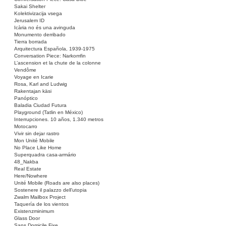
Sakai Shelter
Kolektivizacija vsega
Jerusalem ID
Icària no és una avinguda
Monumento derribado
Tierra borrada
Arquitectura Española, 1939-1975
Conversation Piece: Narkomfin
L’ascension et la chute de la colonne
Vendôme
Voyage en Icarie
Rosa, Karl and Ludwig
Rakentajan käsi
Panóptico
Baladia Ciudad Futura
Playground (Tatlin en México)
Interrupciones. 10 años, 1.340 metros
Motocarro
Vivir sin dejar rastro
Mon Unité Mobile
No Place Like Home
Superquadra casa-armário
48_Nakba
Real Estate
Here/Nowhere
Unité Mobile (Roads are also places)
Sostenere il palazzo dell’utopia
Zwalm Mailbox Project
Taquería de los vientos
Existenzminimum
Glass Door
Sans Domicile Fixe