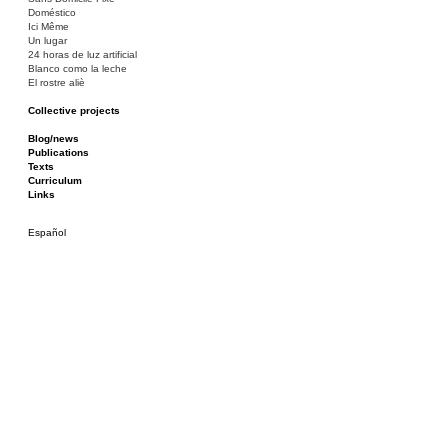
de
Doméstico
entradas
Ici Même
Un lugar
24 horas de luz artificial
Blanco como la leche
El rostre aliè
Collective projects
Bakunin 86
Ciza Muzej
Blog/news
Roulotte
Publications
Canòdrom/Canòdrom
Texts
ON Prat
Curriculum
Rieres/Rambles
Links
Español