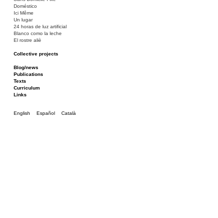
Doméstico
Ici Même
Un lugar
24 horas de luz artificial
Blanco como la leche
El rostre aliè
Collective projects
Bakunin 86
Ciza Muzej
Blog/news
Roulotte
Publications
Canòdrom/Canòdrom
Texts
ON Prat
Curriculum
Rieres/Rambles
Links
English
Español
Català