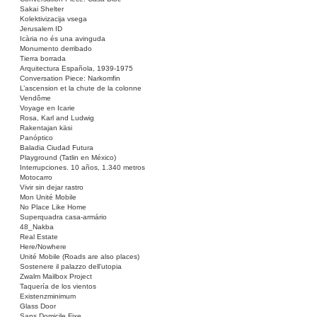
Sakai Shelter
Kolektivizacija vsega
Jerusalem ID
Icària no és una avinguda
Monumento derribado
Tierra borrada
Arquitectura Española, 1939-1975
Conversation Piece: Narkomfin
L’ascension et la chute de la colonne
Vendôme
Voyage en Icarie
Rosa, Karl and Ludwig
Rakentajan käsi
Panóptico
Baladia Ciudad Futura
Playground (Tatlin en México)
Interrupciones. 10 años, 1.340 metros
Motocarro
Vivir sin dejar rastro
Mon Unité Mobile
No Place Like Home
Superquadra casa-armário
48_Nakba
Real Estate
Here/Nowhere
Unité Mobile (Roads are also places)
Sostenere il palazzo dell’utopia
Zwalm Mailbox Project
Taquería de los vientos
Existenzminimum
Glass Door
Sans Domicile Fixe