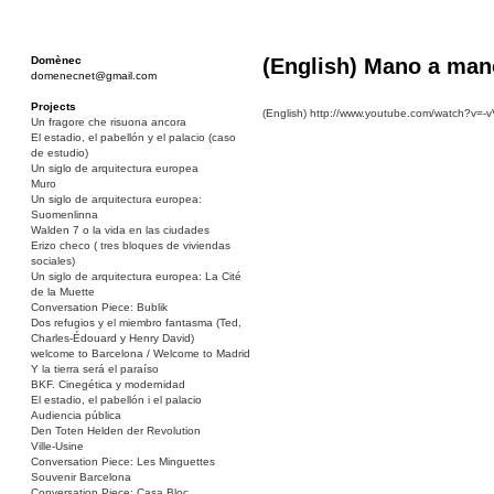
Domènec
(English) Mano a man
domenecnet@gmail.com
Projects
(English) http://www.youtube.com/watch?v=
Un fragore che risuona ancora
El estadio, el pabellón y el palacio (caso
de estudio)
Un siglo de arquitectura europea
Muro
Un siglo de arquitectura europea:
Suomenlinna
Walden 7 o la vida en las ciudades
Erizo checo ( tres bloques de viviendas
sociales)
Un siglo de arquitectura europea: La Cité
de la Muette
Conversation Piece: Bublik
Dos refugios y el miembro fantasma (Ted,
Charles-Édouard y Henry David)
welcome to Barcelona / Welcome to Madrid
Y la tierra será el paraíso
BKF. Cinegética y modernidad
El estadio, el pabellón i el palacio
Audiencia pública
Den Toten Helden der Revolution
Ville-Usine
Conversation Piece: Les Minguettes
Souvenir Barcelona
Conversation Piece: Casa Bloc