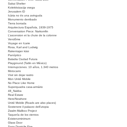
Sakai Shelter
Kolektivizacija vsega
Jerusalem ID
Icària no és una avinguda
Monumento derribado
Tierra borrada
Arquitectura Española, 1939-1975
Conversation Piece: Narkomfin
L’ascension et la chute de la colonne
Vendôme
Voyage en Icarie
Rosa, Karl and Ludwig
Rakentajan käsi
Panóptico
Baladia Ciudad Futura
Playground (Tatlin en México)
Interrupciones. 10 años, 1.340 metros
Motocarro
Vivir sin dejar rastro
Mon Unité Mobile
No Place Like Home
Superquadra casa-armário
48_Nakba
Real Estate
Here/Nowhere
Unité Mobile (Roads are also places)
Sostenere il palazzo dell’utopia
Zwalm Mailbox Project
Taquería de los vientos
Existenzminimum
Glass Door
Sans Domicile Fixe