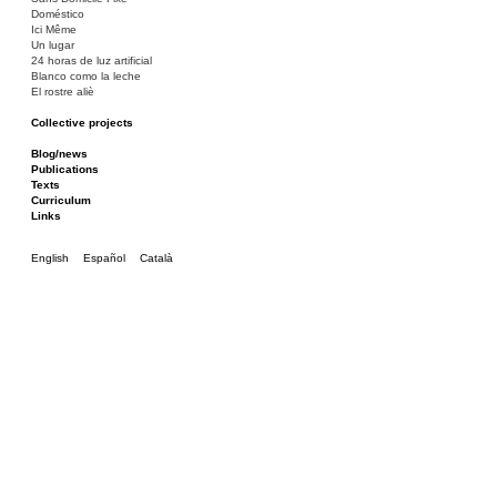
Doméstico
Ici Même
Un lugar
24 horas de luz artificial
Blanco como la leche
El rostre aliè
Collective projects
Bakunin 86
Ciza Muzej
Blog/news
Roulotte
Publications
Canòdrom/Canòdrom
Texts
ON Prat
Curriculum
Rieres/Rambles
Links
English
Español
Català