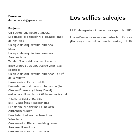
Domènec
Los selfies salvajes
domenecnet@gmail.com
Projects
El 15 de agosto «Arquitectura española, 193
Un fragore che risuona ancora
El estadio, el pabellón y el palacio (caso
Los selfies salvajes es una doble función de
de estudio)
(Burgos), como reflejo, también doble, del I
Un siglo de arquitectura europea
Muro
Un siglo de arquitectura europea:
Suomenlinna
Walden 7 o la vida en las ciudades
Erizo checo ( tres bloques de viviendas
sociales)
Un siglo de arquitectura europea: La Cité
de la Muette
Conversation Piece: Bublik
Dos refugios y el miembro fantasma (Ted,
Charles-Édouard y Henry David)
welcome to Barcelona / Welcome to Madrid
Y la tierra será el paraíso
BKF. Cinegética y modernidad
El estadio, el pabellón i el palacio
Audiencia pública
Den Toten Helden der Revolution
Ville-Usine
Conversation Piece: Les Minguettes
Souvenir Barcelona
Conversation Piece: Casa Bloc