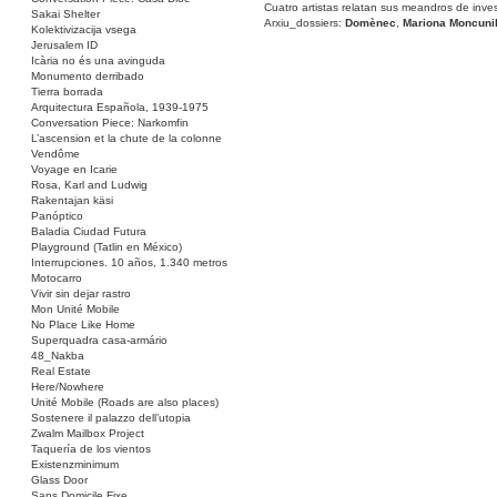
Cuatro artistas relatan sus meandros de inv
Sakai Shelter
Arxiu_dossiers:
Domènec
,
Mariona Moncunil
Kolektivizacija vsega
Jerusalem ID
Icària no és una avinguda
Monumento derribado
Tierra borrada
Arquitectura Española, 1939-1975
Conversation Piece: Narkomfin
L’ascension et la chute de la colonne
Vendôme
Voyage en Icarie
Rosa, Karl and Ludwig
Rakentajan käsi
Panóptico
Baladia Ciudad Futura
Playground (Tatlin en México)
Interrupciones. 10 años, 1.340 metros
Motocarro
Vivir sin dejar rastro
Mon Unité Mobile
No Place Like Home
Superquadra casa-armário
48_Nakba
Real Estate
Here/Nowhere
Unité Mobile (Roads are also places)
Sostenere il palazzo dell’utopia
Zwalm Mailbox Project
Taquería de los vientos
Existenzminimum
Glass Door
Sans Domicile Fixe