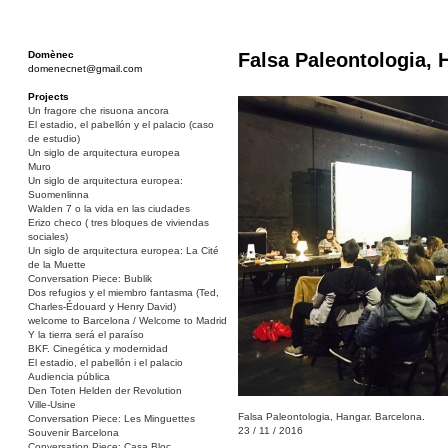
Domènec
Falsa Paleontologia, 
domenecnet@gmail.com
Projects
Un fragore che risuona ancora
El estadio, el pabellón y el palacio (caso
de estudio)
Un siglo de arquitectura europea
Muro
Un siglo de arquitectura europea:
Suomenlinna
Walden 7 o la vida en las ciudades
Erizo checo ( tres bloques de viviendas
sociales)
Un siglo de arquitectura europea: La Cité
de la Muette
Conversation Piece: Bublik
Dos refugios y el miembro fantasma (Ted,
Charles-Édouard y Henry David)
welcome to Barcelona / Welcome to Madrid
Y la tierra será el paraíso
BKF. Cinegética y modernidad
El estadio, el pabellón i el palacio
Audiencia pública
Den Toten Helden der Revolution
Ville-Usine
Falsa Paleontologia, Hangar. Barcelona.
Conversation Piece: Les Minguettes
23 / 11 / 2016
Souvenir Barcelona
Conversation Piece: Casa Bloc