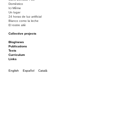
Doméstico
Ici Même
Un lugar
24 horas de luz artificial
Blanco como la leche
El rostre aliè
Collective projects
Bakunin 86
Ciza Muzej
Blog/news
Roulotte
Publications
Canòdrom/Canòdrom
Texts
ON Prat
Curriculum
Rieres/Rambles
Links
English
Español
Català