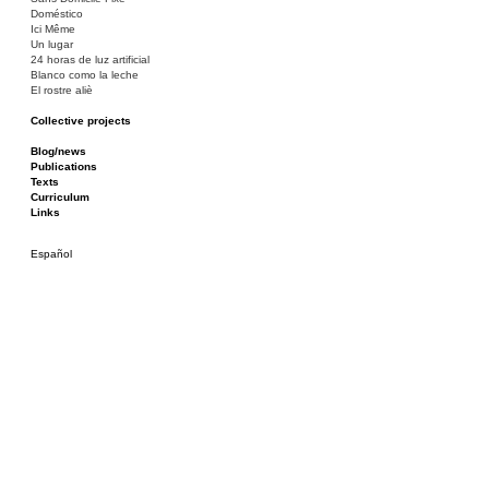
Doméstico
Ici Même
Un lugar
24 horas de luz artificial
Blanco como la leche
El rostre aliè
Collective projects
Bakunin 86
Ciza Muzej
Blog/news
Roulotte
Publications
Canòdrom/Canòdrom
Texts
ON Prat
Curriculum
Rieres/Rambles
Links
Español