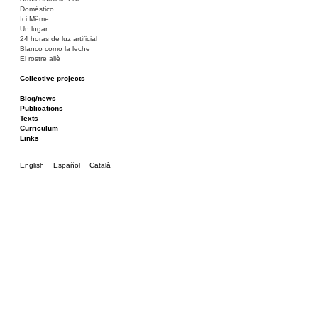
Doméstico
Ici Même
Un lugar
24 horas de luz artificial
Blanco como la leche
El rostre aliè
Collective projects
Bakunin 86
Ciza Muzej
Blog/news
Roulotte
Publications
Canòdrom/Canòdrom
Texts
ON Prat
Curriculum
Rieres/Rambles
Links
English
Español
Català