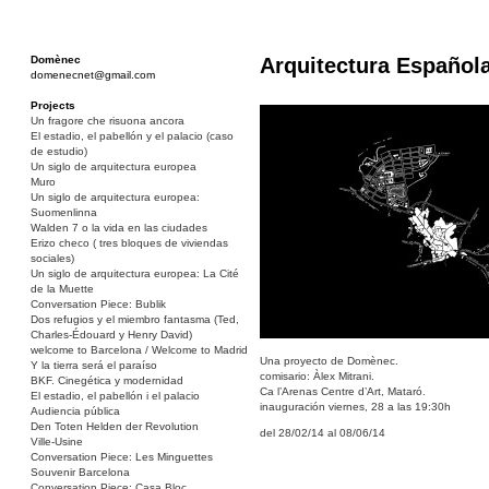
Domènec
Arquitectura Española
domenecnet@gmail.com
Projects
Un fragore che risuona ancora
El estadio, el pabellón y el palacio (caso
de estudio)
Un siglo de arquitectura europea
Muro
Un siglo de arquitectura europea:
Suomenlinna
Walden 7 o la vida en las ciudades
Erizo checo ( tres bloques de viviendas
sociales)
Un siglo de arquitectura europea: La Cité
de la Muette
Conversation Piece: Bublik
Dos refugios y el miembro fantasma (Ted,
Charles-Édouard y Henry David)
welcome to Barcelona / Welcome to Madrid
Una proyecto de Domènec.
Y la tierra será el paraíso
comisario: Àlex Mitrani.
BKF. Cinegética y modernidad
Ca l’Arenas Centre d’Art, Mataró.
El estadio, el pabellón i el palacio
inauguración viernes, 28 a las 19:30h
Audiencia pública
Den Toten Helden der Revolution
del 28/02/14 al 08/06/14
Ville-Usine
Conversation Piece: Les Minguettes
Souvenir Barcelona
Conversation Piece: Casa Bloc