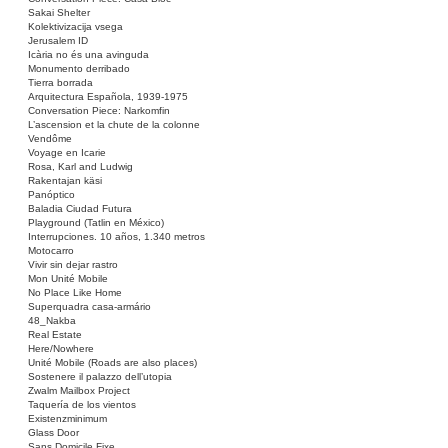
Sakai Shelter
Kolektivizacija vsega
Jerusalem ID
Icària no és una avinguda
Monumento derribado
Tierra borrada
Arquitectura Española, 1939-1975
Conversation Piece: Narkomfin
L’ascension et la chute de la colonne
Vendôme
Voyage en Icarie
Rosa, Karl and Ludwig
Rakentajan käsi
Panóptico
Baladia Ciudad Futura
Playground (Tatlin en México)
Interrupciones. 10 años, 1.340 metros
Motocarro
Vivir sin dejar rastro
Mon Unité Mobile
No Place Like Home
Superquadra casa-armário
48_Nakba
Real Estate
Here/Nowhere
Unité Mobile (Roads are also places)
Sostenere il palazzo dell’utopia
Zwalm Mailbox Project
Taquería de los vientos
Existenzminimum
Glass Door
Sans Domicile Fixe