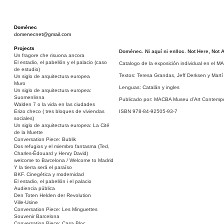
Domènec
domenecnet@gmail.com
Projects
Domènec. Ni aquí ni enlloc. Not Here, Not
Un fragore che risuona ancora
El estadio, el pabellón y el palacio (caso
Catalogo de la exposición individual en el
de estudio)
Textos: Teresa Grandas, Jeff Derksen y Mart
Un siglo de arquitectura europea
Muro
Lenguas: Catalán y ingles
Un siglo de arquitectura europea:
Suomenlinna
Publicado por: MACBA Museu d’Art Contempo
Walden 7 o la vida en las ciudades
Erizo checo ( tres bloques de viviendas
ISBN 978-84-92505-93-7
sociales)
Un siglo de arquitectura europea: La Cité
de la Muette
Conversation Piece: Bublik
Dos refugios y el miembro fantasma (Ted,
Charles-Édouard y Henry David)
welcome to Barcelona / Welcome to Madrid
Y la tierra será el paraíso
BKF. Cinegética y modernidad
El estadio, el pabellón i el palacio
Audiencia pública
Den Toten Helden der Revolution
Ville-Usine
Conversation Piece: Les Minguettes
Souvenir Barcelona
Conversation Piece: Casa Bloc