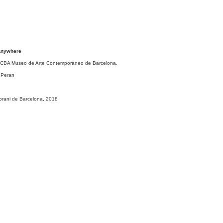
 Anywhere
 MACBA Museo de Arte Contemporáneo de Barcelona.
í Peran
rani de Barcelona, 2018