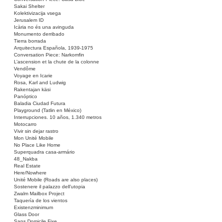
Sakai Shelter
Kolektivizacija vsega
Jerusalem ID
Icària no és una avinguda
Monumento derribado
Tierra borrada
Arquitectura Española, 1939-1975
Conversation Piece: Narkomfin
L’ascension et la chute de la colonne
Vendôme
Voyage en Icarie
Rosa, Karl and Ludwig
Rakentajan käsi
Panóptico
Baladia Ciudad Futura
Playground (Tatlin en México)
Interrupciones. 10 años, 1.340 metros
Motocarro
Vivir sin dejar rastro
Mon Unité Mobile
No Place Like Home
Superquadra casa-armário
48_Nakba
Real Estate
Here/Nowhere
Unité Mobile (Roads are also places)
Sostenere il palazzo dell’utopia
Zwalm Mailbox Project
Taquería de los vientos
Existenzminimum
Glass Door
Sans Domicile Fixe