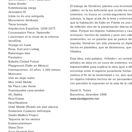
Sakai Shelter
El trabajo de Domènec plantea una incomodid
Kolektivizacija vsega
calidez, en la luz sofocante que oculta los c
Jerusalem ID
extremos, no busca un contra-argumento frent
Icària no és una avinguda
subraya, la sigue al pie de la letra y enton
Monumento derribado
que la habitación de Aalto en Paimio es una ex
Tierra borrada
de reflexión sino de la presentación directa d
Arquitectura Española, 1939-1975
vidas. Porque los objetos, habitaciones y c
Conversation Piece: Narkomfin
rechazan, hechos de madera y yeso son cálidos
L’ascension et la chute de la colonne
sostenerlos, en un paraíso que se parece dem
Vendôme
expulsa, Domènec tan sólo presenta un dípti
Voyage en Icarie
hecha en plastelina, que se desmorona, que 
Rosa, Karl and Ludwig
híbridos.
Rakentajan käsi
Panóptico
Esta idea, esta palabra, «híbrido», es centr
Baladia Ciudad Futura
artístico se sitúa en un cruce de extremos, e
Playground (Tatlin en México)
imprescindible para explicar la obra (que a d
Interrupciones. 10 años, 1.340 metros
encontrar entre el aspecto puramente formal 
Motocarro
vivimos el fin de la modernidad o no, sino q
Vivir sin dejar rastro
en objetos híbridos hechos de un pensamiento
Mon Unité Mobile
con precisión lo expuesto en la sala de la c
No Place Like Home
Superquadra casa-armário
David G. Torres
48_Nakba
Barcelona, diciembre 1998
Real Estate
www.davidgtorres.net
Here/Nowhere
Unité Mobile (Roads are also places)
Sostenere il palazzo dell’utopia
Zwalm Mailbox Project
Taquería de los vientos
Existenzminimum
Glass Door
Sans Domicile Fixe