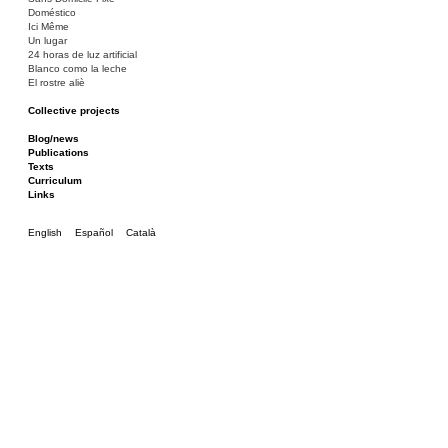
Doméstico
Ici Même
Un lugar
24 horas de luz artificial
Blanco como la leche
El rostre aliè
Collective projects
Bakunin 86
Ciza Muzej
Blog/news
Roulotte
Publications
Canòdrom/Canòdrom
Texts
ON Prat
Curriculum
Rieres/Rambles
Links
English
Español
Català