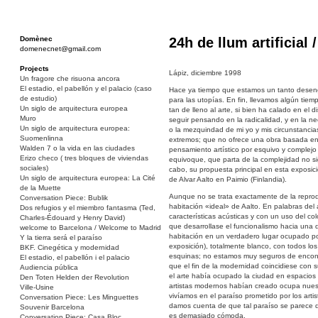
Domènec
24h de llum artificial 
domenecnet@gmail.com
Projects
Lápiz, diciembre 1998
Un fragore che risuona ancora
El estadio, el pabellón y el palacio (caso
Hace ya tiempo que estamos un tanto dese
de estudio)
para las utopías. En fin, llevamos algún tie
Un siglo de arquitectura europea
tan de lleno al arte, si bien ha calado en el d
Muro
seguir pensando en la radicalidad, y en la n
Un siglo de arquitectura europea:
o la mezquindad de mi yo y mis circunstancia
Suomenlinna
extremos; que no ofrece una obra basada en 
Walden 7 o la vida en las ciudades
pensamiento artístico por esquivo y complej
Erizo checo ( tres bloques de viviendas
equivoque, que parta de la complejidad no sign
sociales)
cabo, su propuesta principal en esta exposici
Un siglo de arquitectura europea: La Cité
de Alvar Aalto en Paimio (Finlandia).
de la Muette
Aunque no se trata exactamente de la reprodu
Conversation Piece: Bublik
habitación «ideal» de Aalto. En palabras del 
Dos refugios y el miembro fantasma (Ted,
características acústicas y con un uso del c
Charles-Édouard y Henry David)
que desarrollase el funcionalismo hacia una
welcome to Barcelona / Welcome to Madrid
habitación en un verdadero lugar ocupado por l
Y la tierra será el paraíso
exposición), totalmente blanco, con todos lo
BKF. Cinegética y modernidad
esquinas; no estamos muy seguros de encont
El estadio, el pabellón i el palacio
que el fin de la modernidad coincidiese con s
Audiencia pública
el arte había ocupado la ciudad en espacios 
Den Toten Helden der Revolution
artistas modernos habían creado ocupa nuestra
Ville-Usine
vivíamos en el paraíso prometido por los ar
Conversation Piece: Les Minguettes
damos cuenta de que tal paraíso se parece d
Souvenir Barcelona
es demasiado cómoda.
Conversation Piece: Casa Bloc